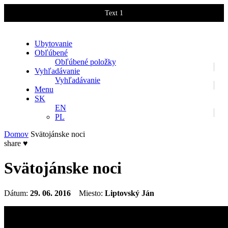
Text 1
Text 2
Ubytovanie
Obľúbené
Obľúbené položky
Vyhľadávanie
Vyhľadávanie
Menu
SK
EN
PL
Domov
Svätojánske noci
share
♥
Svätojánske noci
Dátum:
29. 06. 2016
Miesto:
Liptovský Ján