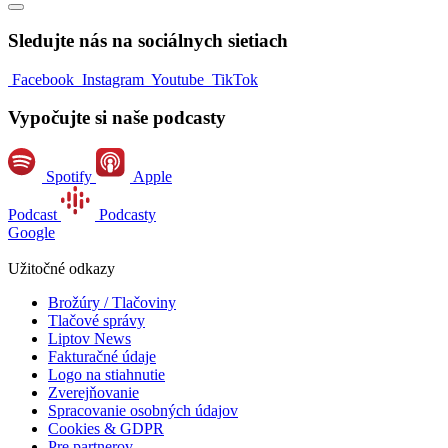
Sledujte nás na sociálnych sietiach
Facebook
Instagram
Youtube
TikTok
Vypočujte si naše podcasty
Spotify
Apple
Podcast
Podcasty
Google
Užitočné odkazy
Brožúry / Tlačoviny
Tlačové správy
Liptov News
Fakturačné údaje
Logo na stiahnutie
Zverejňovanie
Spracovanie osobných údajov
Cookies & GDPR
Pre partnerov