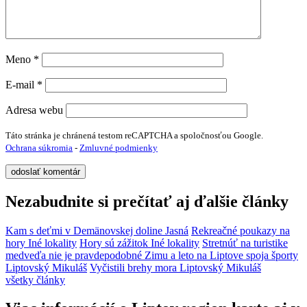
Meno
*
E-mail
*
Adresa webu
Táto stránka je chránená testom reCAPTCHA a spoločnosťou Google.
Ochrana súkromia
-
Zmluvné podmienky
Nezabudnite si prečítať aj ďalšie články
Kam s deťmi v Demänovskej doline
Jasná
Rekreačné poukazy na
hory
Iné lokality
Hory sú zážitok
Iné lokality
Stretnúť na turistike
medveďa nie je pravdepodobné
Zimu a leto na Liptove spoja športy
Liptovský Mikuláš
Vyčistili brehy mora
Liptovský Mikuláš
všetky články