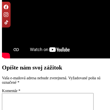
Opíšte nám svoj zážitok
Vaša e-mailová adresa nebude zverejnená.
Vyžadované polia sú
označené
*
Komentár
*