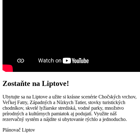
Zostaňte na Liptove!
Ubytujte sa na Liptove a užite si krásne scenérie Chočských vrchov,
Veľkej Fatry, Západných a Nízkych Tatier, stovky turistických
chodníkov, skvelé lyžiarske strediská, vodné parky, množstvo
prírodných a kultúrnych pamiatok aj podujatí. Využite náš
rezervačný systém a nájdite si ubytovanie rýchlo a jednoducho.
Plánovač Liptov