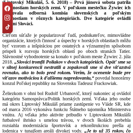
(Liptovský Mikuláš, 5. 6. 2018)
– Prvá júnová sobota patrila
Osobnostiam horských zemí. V poľskom mestečku Žywiec ich
udeľovala odborná komisia slovenských a poľským
osobnostiam v rôznych kategóriách. Dve kategórie ovládli
šikovní Slováci.
Cieľom súťaže je popularizovať ľudí, podnikateľov, mimovládne
organizácie, ktorých činnosť a úspechy v horských oblastiach môžu
byť vzorom a inšpiráciou pre ostatných a významným spôsobom
prispeli k rozvoju horských oblastí po oboch stranách Tatier.
Slávnostné vyhodnotenie sa konalo v poľskom meste Žywiec 2. júla
2018.
„Slováci tromfli Poliakov v dvoch kategóriách. Opäť sme sa
v silnej konkurencii nestratili a zopakovali sme si dve víťazstvá
rovnako, ako to bolo pred rokom. Verím, že ocenenie bude pre
víťazov motiváciou k ďalšiemu napredovaniu,“
povedal honorárny
konzul Poľskej republiky na Slovensku Tadeusz Frackowiak.
Želiezkom v ohni bol Rudolf Urbanovič, ktorý nakoniec aj ovládol
kategóriu Samosprávca/Politik horských zemí. Vďaka jeho osobe
má okres Liptovský Mikuláš priame zastúpenie vo Vláde SR, kde
od marca 2016 vykonáva funkciu Štátneho tajomníka Ministerstva
vnútra. Aj vďaka jeho aktivite pribudlo v Liptovskom Mikuláši
futbalové ihrisko s umelou trávou, v dvoch školách prebehla
rozsiahla modernizácia športovísk a rekonštrukciou prešla aj
lodenica v tunajšom areáli divokej vody.
„Je to už 35 rokov, čo