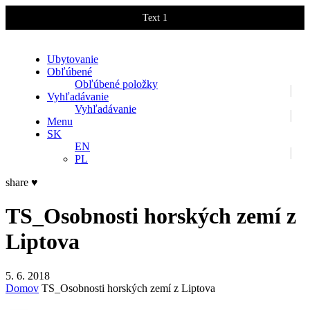
Text 1
Text 2
Ubytovanie
Obľúbené
Obľúbené položky
Vyhľadávanie
Vyhľadávanie
Menu
SK
EN
PL
share
♥
TS_Osobnosti horských zemí z
Liptova
5. 6. 2018
Domov
TS_Osobnosti horských zemí z Liptova