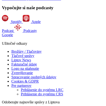
Vypočujte si naše podcasty
Spotify
Apple
Podcast
Podcasty
Google
Užitočné odkazy
Brožúry / Tlačoviny
Tlačové správy
Liptov News
Fakturačné údaje
Logo na stiahnutie
Zverejňovanie
Spracovanie osobných údajov
Cookies & GDPR
Pre partnerov
Prihlásenie do systému LRC
Prihlásenie do systému CRS
Odoberajte najnovšie správy z Liptova