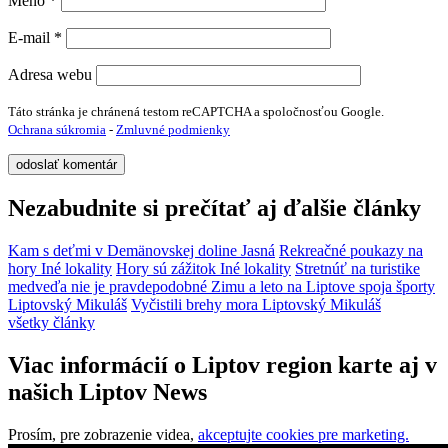
Meno
*
E-mail
*
Adresa webu
Táto stránka je chránená testom reCAPTCHA a spoločnosťou Google.
Ochrana súkromia
-
Zmluvné podmienky
Nezabudnite si prečítať aj ďalšie články
Kam s deťmi v Demänovskej doline
Jasná
Rekreačné poukazy na
hory
Iné lokality
Hory sú zážitok
Iné lokality
Stretnúť na turistike
medveďa nie je pravdepodobné
Zimu a leto na Liptove spoja športy
Liptovský Mikuláš
Vyčistili brehy mora
Liptovský Mikuláš
všetky články
Viac informácií o Liptov region karte aj v
našich Liptov News
Prosím, pre zobrazenie videa,
akceptujte cookies pre marketing.