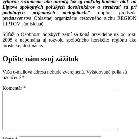
výborne rozumieme ako národy, tak aj naďalej budeme vítať na
Liptove spokojných poľských dovolenkárov a stretávať sa pri
podobných príjemných podujatiach,“
doplnil predseda
predstavenstva Oblastnej organizácie cestovného ruchu REGION
LIPTOV Ján Blcháč.
Súťaž o Osobnosť horských zemí sa koná pravidelne už od roku
2005 a napomáha aj rozvoju spoločného horského regiónu ako
turistickej destinácie
.
Opíšte nám svoj zážitok
Vaša e-mailová adresa nebude zverejnená.
Vyžadované polia sú
označené
*
Komentár
*