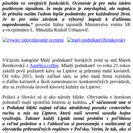
pôsobím vo verejných funkciách. Ocenenie je pre mňa nielen
pozitívnym signálom, že moja práca je zmysluplná, ale najmä,
že prináša našim ľudom lepšie podmienky pre každodenný život.
Je to pre mňa záväzok a výborný impulz k ďalšiemu
napredovaniu,“
povedal štátny tajomník Ministerstva vnútra SR
a viceprimátor L. Mikuláša Rudolf Urbanovič.
Víťazom kategórie Malý podnikateľ horských zemí sa stal Marek
Benikovský z
Aurelica coffee
. Mladý podnikateľ vo veku 21 rokov
založil prvú pražiareň kávy na Liptove aj príjemnú malú kaviareň.
Od roku 2015, kedy začínal sám, sa jeho malá firma rozrástla
o ďalšiu kaviareň a školí zamestnancov konkurenčných prevádzok,
aby sa zvyšovala úroveň kávovej kultúry na Liptove.
Poliaci a Slováci sú si ako národy blízke. Obyvatelia v horskom
pohraničí majú spoločnú históriu aj kultúru
. „V súčasnosti sme si
s Poliakmi blízki najmä vďaka atraktívnej ponuke cestovného
ruchu u nás na Liptove, ktorú naši severní susedia hojne
využívajú. Takmer každý Lipták nemá problém s poľštinou
a veľmi podobne a s ľahkosťou si porozumejú s našincami aj
obyvatelia prihraničných regiónov v Poľsku. Verím, že tak, ako si