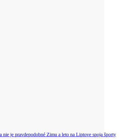
ďa nie je pravdepodobné
Zimu a leto na Liptove spoja športy