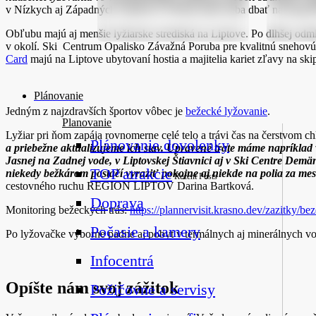
v Nízkych aj Západných Tatrách či Veľkej Fatre treba dbať na bezpeč
Obľubu majú aj menšie lyžiarske strediská na Liptove. Po dlhšej odm
v okolí. Ski Centrum Opalisko Závažná Poruba pre kvalitnú snehovú
Card
majú na Liptove ubytovaní hostia a majitelia kariet zľavy na 
Plánovanie
Jedným z najzdravších športov vôbec je
bežecké lyžovanie
.
Planovanie
Lyžiar pri ňom zapája rovnomerne celé telo a trávi čas na čerstvom 
Plánovanie dovolenky
a priebežne aktualizujeme ich stav. Upravené trate máme napríkla
Jasnej na Zadnej vode, v Liptovskej Štiavnici aj v Ski Centre De
TOP atrakcie
niekedy bežkárom postačí vyraziť pokojne aj niekde na polia za me
Recent Posts
cestovného ruchu REGION LIPTOV Darina Bartková.
Doprava
Monitoring bežeckých trás:
https://plannervisit.krasno.dev/zazitky/be
Počasie a kamery
Po lyžovačke výborne padne aj pobyt v termálnych aj minerálnych v
Infocentrá
Opíšte nám svoj zážitok
Požičovne a servisy