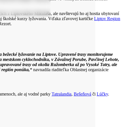
ich z Liptovského Mikuláša, ale navštevujú ho aj hostia ubytovaní
j školské kurzy lyžovania. Vďaka zľavovej kartičke
Liptov Region
Rezort.
a bežecké lyžovanie na Liptove. Upravené trasy monitorujeme
na mestskom cyklochodníku, v Závažnej Porube, Pavčinej Lehote,
upravované trasy od okolia Ružomberka až po Vysoké Tatry, ale
áš región ponúka,“
navnadila riaditeľka Oblastnej organizácie
amenoch, ale aj vodné parky
Tatralandia
,
Bešeňová
či
Lúčky
.