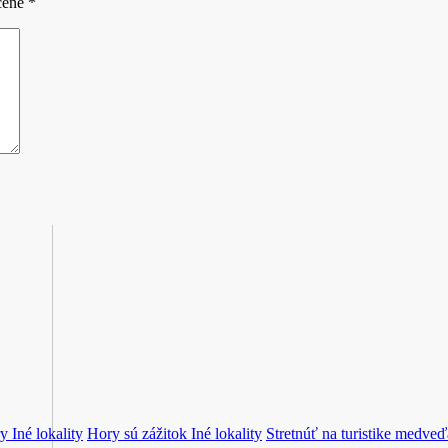
čené
*
ry
Iné lokality
Hory sú zážitok
Iné lokality
Stretnúť na turistike medve