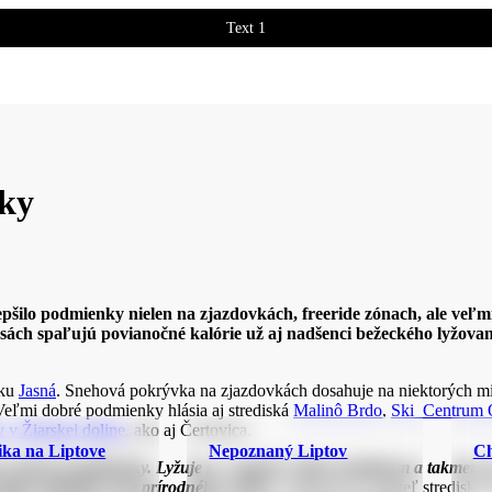
Text 1
Text 2
žky
pšilo podmienky nielen na zjazdovkách, freeride zónach, ale veľm
asách spaľujú povianočné kalórie už aj nadšenci bežeckého lyžova
sku
Jasná
. Snehová pokrývka na zjazdovkách dosahuje na niektorých mie
Veľmi dobré podmienky hlásia aj strediská
Malinô Brdo
,
Ski Centrum 
 v Žiarskej doline
, ako aj Čertovica.
ika na Liptove
Nepoznaný Liptov
Ch
nehové podmienky. Lyžuje sa naprieč celým strediskom a takmer na v
hopku pribudlo veľa prírodného snehu,“
informoval riaditeľ stredisk