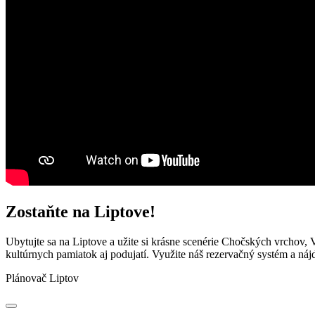
Zostaňte na Liptove!
Ubytujte sa na Liptove a užite si krásne scenérie Chočských vrchov, 
kultúrnych pamiatok aj podujatí. Využite náš rezervačný systém a náj
Plánovač Liptov