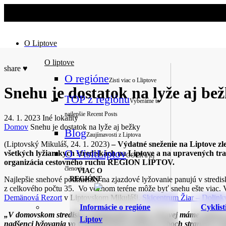
O Liptove
O liptove
share
♥
O regióne
Zisti viac o Lliptove
Snehu je dostatok na lyže aj be
TOP z regiónu
Vyberáme to
najlepšie
Recent Posts
24. 1. 2023
Iné lokality
Domov
Snehu je dostatok na lyže aj bežky
Blog
Zaujímavosti z Liptova
(Liptovský Mikuláš, 24. 1. 2023)
– Výdatné sneženie na Liptove zle
O VisitLiptov
všetkých lyžiarskych strediskách na Liptove a na upravených tr
OOCR a jej
organizácia cestovného ruchu REGION LIPTOV.
členovia
VIAC O
Najlepšie snehové podmienky na zjazdové lyžovanie panujú v stredi
REGIÓNE
z celkového počtu 35. Vo voľnom teréne môže byť snehu ešte viac. 
Demänová Rezort
v Liptovskom Mikuláši,
Skicentrum Žiar – Dolinky
Informácie o regióne
Cyklist
„V domovskom stredisku olympioničky Petry Vlhovej máme výborné s
Liptov
nadšenci lyžovania vo voľnom teréne, keďže po oboch stranách C