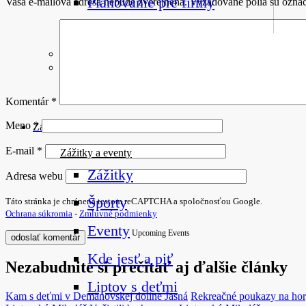
Plánovanie pre firmy
Vaša e-mailová adresa nebude zverejnená.
Vyžadované polia sú ozna
Naplánuj si dovolenku
Komentár
*
Meno
*
Zážitky a eventy
E-mail
*
Zážitky a eventy
Zážitky
Adresa webu
Športy
Táto stránka je chránená testom reCAPTCHA a spoločnosťou Google.
Ochrana súkromia
-
Zmluvné podmienky
Eventy
Upcoming Events
Kde jesť a piť
Nezabudnite si prečítať aj ďalšie články
Liptov s deťmi
Kam s deťmi v Demänovskej doline
Jasná
Rekreačné poukazy na ho