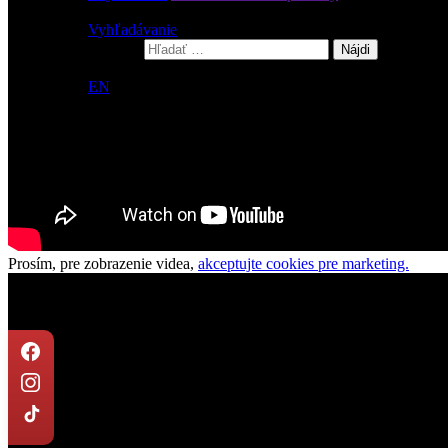
Vyhľadávanie
Vyhľadávanie
Hľadať:
SK
EN
PL
Prosím, pre zobrazenie videa,
akceptujte cookies pre marketing.