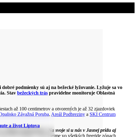
i dobré podmienky sú aj na bežecké lyžovanie. Lyžuje sa vo
nia. Stav
bežeckých trás
pravidelne monitoruje Oblastná
stach až 100 centimetrov a otvorených je až 32 zjazdoviek
Opalisko Závažná Poruba
,
Areál Podbreziny
a
SKI Centrum
ute a život Liptova
šetkých zjazdovkách. Na svoje si u nás v Jasnej prídu aj
a Jasná Jiří Trumpeš. Samozrejme vo všetkých freeride zónach