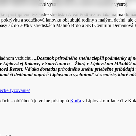
nosť, sledovať lavínové výstrahy ako aj využívať potrebný výstroj.
lke sprístupnené lyžiarske stredisko Areál Podbreziny láka najmä domác
 pokrývku a sedačkovú lanovku obľubujú rodiny s malými deťmi, ale a
skipasy až do 30% v strediskách Malinô Brdo a SKI Centrum Demänová 
chladnom vzduchu.
„Dostatok prírodného snehu zlepšil podmienky aj n
d v Liptovskej Kokave, v Smrečanoch – Žiari, v Liptovskom Mikuláši 
mänová Rezort. Vďaka dostatku prírodného snehu priebežne pribúdajú 
stami či dedinami naprieč Liptovom a vychutnať si scenérie, ktoré n
zecke-lyzovanie/
odách – obľúbená je voľne prístupná
Kaďa
v Liptovskom Jáne či v Kal