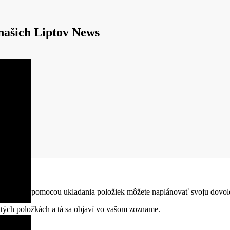
 našich Liptov News
", kde si pomocou ukladania položiek môžete naplánovať svoju dovole
čitých položkách a tá sa objaví vo vašom zozname.