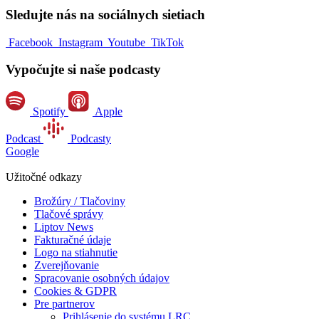
Sledujte nás na sociálnych sietiach
Facebook
Instagram
Youtube
TikTok
Vypočujte si naše podcasty
Spotify
Apple
Podcast
Podcasty
Google
Užitočné odkazy
Brožúry / Tlačoviny
Tlačové správy
Liptov News
Fakturačné údaje
Logo na stiahnutie
Zverejňovanie
Spracovanie osobných údajov
Cookies & GDPR
Pre partnerov
Prihlásenie do systému LRC