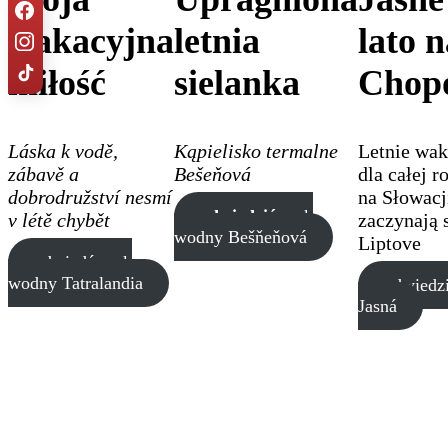
wakacyjna
letnia
lato n
miłość
sielanka
Chop
Láska k vodě,
Kąpielisko termalne
Letnie wak
zábavě a
Bešeňová
dla całej r
dobrodružství nesmí
na Słowacj
odwiedzić
park
v létě chybět
zaczynają 
wodny Bešňeňová
Liptove
odwiedź park
wodny Tatralandia
odwiedz
Jasná