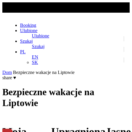
No slider text has been added yet.
Booking
Ulubione
Ulubione
Szukaj
Szukaj
PL
EN
SK
Dom
Bezpieczne wakacje na Liptowie
share
♥
Bezpieczne wakacje na
Liptowie
Moja
Upragniona
Jasne