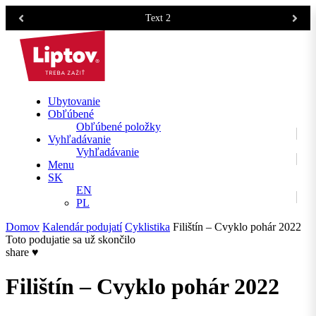
Text 2
Ubytovanie
Obľúbené
Obľúbené položky
Vyhľadávanie
Vyhľadávanie
Menu
SK
EN
PL
Domov
Kalendár podujatí
Cyklistika
Filištín – Cvyklo pohár 2022
Toto podujatie sa už skončilo
share
♥
Filištín – Cvyklo pohár 2022