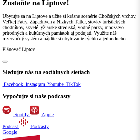
Zostaňte na Liptove!
Ubytujte sa na Liptove a užite si krásne scenérie Chočských vrchov,
Veľkej Fatry, Západných a Nízkych Tatier, stovky turistických
chodníkov, skvelé lyžiarske strediská, vodné parky, množstvo
prírodných a kultúrnych pamiatok aj podujatí. Využite náš
rezervačný systém a nájdite si ubytovanie rýchlo a jednoducho.
Plánovač Liptov
Sledujte nás na sociálnych sietiach
Facebook
Instagram
Youtube
TikTok
Vypočujte si naše podcasty
Spotify
Apple
Podcast
Podcasty
Google