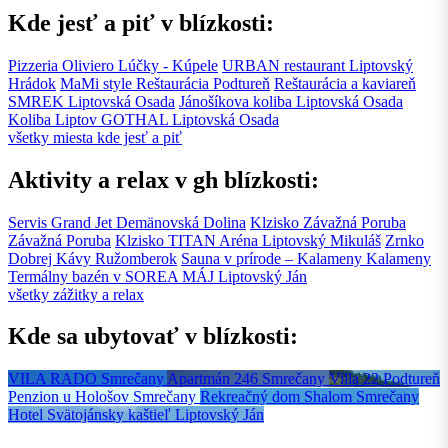
Kde jesť a piť v blízkosti:
Pizzeria Oliviero
Lúčky - Kúpele
URBAN restaurant
Liptovský
Hrádok
MaMi style Reštaurácia
Podtureň
Reštaurácia a kaviareň
SMREK
Liptovská Osada
Jánošíkova koliba
Liptovská Osada
Koliba Liptov GOTHAL
Liptovská Osada
všetky miesta kde jesť a piť
Aktivity a relax v gh blízkosti:
Servis Grand Jet
Demänovská Dolina
Klzisko Závažná Poruba
Závažná Poruba
Klzisko TITAN Aréna
Liptovský Mikuláš
Zrnko
Dobrej Kávy
Ružomberok
Sauna v prírode – Kalameny
Kalameny
Termálny bazén v SOREA MÁJ
Liptovský Ján
všetky zážitky a relax
Kde sa ubytovať v blízkosti:
VILA RADO
Smrečany
Apartmán 246
Smrečany
Villa 22
Podtureň
Penzion u Hološov
Smrečany
Rekreačný dom Shalom
Smrečany
Hotel Svätojánsky kaštieľ
Liptovský Ján