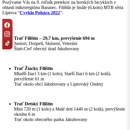
Pozývame Vás na 9. ročník pretekov na horských bicykloch v
oblasti mikroregiónu Baranec. Filištín je finále (6.kolo) MTB séria
Liptova “
Cvyklo Pohára 2022
”.
Trate:
Trať Filištín – 29,7 km, prevýšenie 694 m
Juniori, Dospelí, Skúsení, Veteráni
Štart-Cieľ obecný úrad Jakubovany
Trať Žiacky Filištín
Mladší žiaci 3 km (1 kolo), Starší žiaci 6 km (2 kolá),
prevýšenie 61 m
Trať okolo obcí Jakubovany a Liptovský Ondrej
Trať Detský Filištín
Mini 720 m (1 kolo) a Malé deti 1440 m (2 kolá), prevýšenie
okruhu 6 m
Trať okolo obecného parku Jakubovany