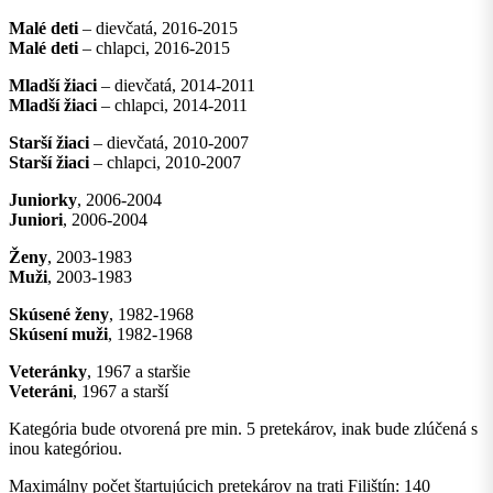
Malé deti
– dievčatá, 2016-2015
Malé deti
– chlapci, 2016-2015
Mladší žiaci
– dievčatá, 2014-2011
Mladší žiaci
– chlapci, 2014-2011
Starší žiaci
– dievčatá, 2010-2007
Starší žiaci
– chlapci, 2010-2007
Juniorky
, 2006-2004
Juniori
, 2006-2004
Ženy
, 2003-1983
Muži
, 2003-1983
Skúsené ženy
, 1982-1968
Skúsení muži
, 1982-1968
Veteránky
, 1967 a staršie
Veteráni
, 1967 a starší
Kategória bude otvorená pre min. 5 pretekárov, inak bude zlúčená s
inou kategóriou.
Maximálny počet štartujúcich pretekárov na trati Filištín: 140