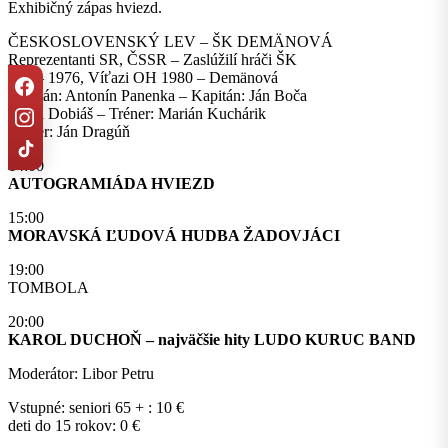
Exhibičný zápas hviezd.
ČESKOSLOVENSKÝ LEV – ŠK DEMÄNOVÁ
Reprezentanti SR, ČSSR – Zaslúžilí hráči ŠK
ME – 1976, Víťazi OH 1980 – Demänová
Kapitán: Antonín Panenka – Kapitán: Ján Boča
Karol Dobiáš – Tréner: Marián Kuchárik
Tréner: Ján Dragúň
14:00
AUTOGRAMIÁDA HVIEZD
15:00
MORAVSKÁ ĽUDOVÁ HUDBA ŽADOVJÁCI
19:00
TOMBOLA
20:00
KAROL DUCHOŇ – najväčšie hity LUDO KURUC BAND
Moderátor: Libor Petru
Vstupné: seniori 65 + : 10 €
deti do 15 rokov: 0 €