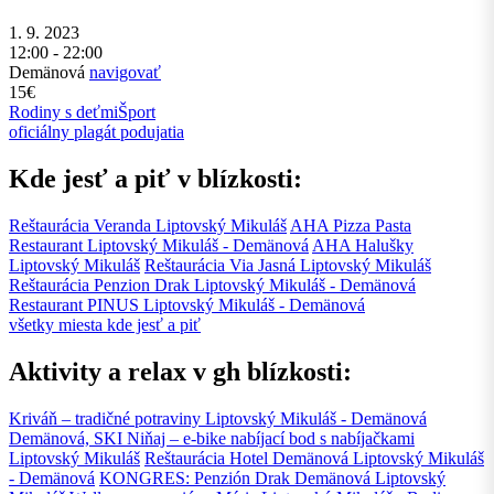
1. 9. 2023
12:00 - 22:00
Demänová
navigovať
15€
Rodiny s deťmi
Šport
oficiálny plagát podujatia
Kde jesť a piť v blízkosti:
Reštaurácia Veranda
Liptovský Mikuláš
AHA Pizza Pasta
Restaurant
Liptovský Mikuláš - Demänová
AHA Halušky
Liptovský Mikuláš
Reštaurácia Via Jasná
Liptovský Mikuláš
Reštaurácia Penzion Drak
Liptovský Mikuláš - Demänová
Restaurant PINUS
Liptovský Mikuláš - Demänová
všetky miesta kde jesť a piť
Aktivity a relax v gh blízkosti:
Kriváň – tradičné potraviny
Liptovský Mikuláš - Demänová
Demänová, SKI Niňaj – e-bike nabíjací bod s nabíjačkami
Liptovský Mikuláš
Reštaurácia Hotel Demänová
Liptovský Mikuláš
- Demänová
KONGRES: Penzión Drak Demänová
Liptovský