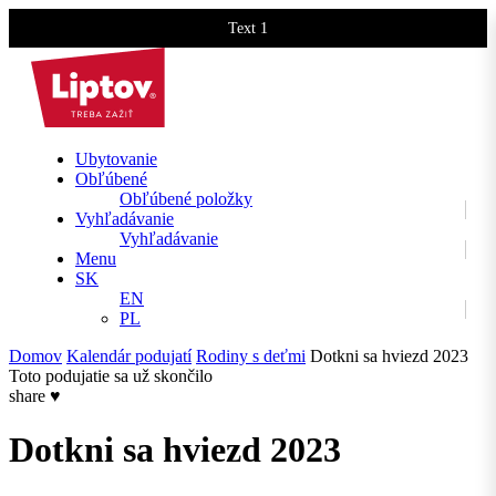
Text 1
Text 2
Ubytovanie
Obľúbené
Obľúbené položky
Vyhľadávanie
Vyhľadávanie
Menu
SK
EN
PL
Domov
Kalendár podujatí
Rodiny s deťmi
Dotkni sa hviezd 2023
Toto podujatie sa už skončilo
share
♥
Dotkni sa hviezd 2023