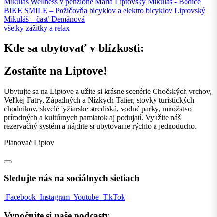
Mikuláš
Wellness v penzióne Mária
Liptovský Mikuláš - Bodice
BIKE SMILE – Požičovňa bicyklov a elektro bicyklov
Liptovský
Mikuláš – časť Demänová
všetky zážitky a relax
Kde sa ubytovať v blízkosti:
Zostaňte na Liptove!
Ubytujte sa na Liptove a užite si krásne scenérie Chočských vrchov,
Veľkej Fatry, Západných a Nízkych Tatier, stovky turistických
chodníkov, skvelé lyžiarske strediská, vodné parky, množstvo
prírodných a kultúrnych pamiatok aj podujatí. Využite náš
rezervačný systém a nájdite si ubytovanie rýchlo a jednoducho.
Plánovač Liptov
Sledujte nás na sociálnych sietiach
Facebook
Instagram
Youtube
TikTok
Vypočujte si naše podcasty