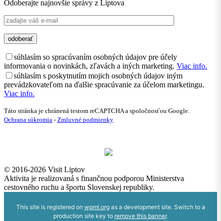
Odoberajte najnovšie správy z Liptova
súhlasím so spracúvaním osobných údajov pre účely
informovania o novinkách, zľavách a iných marketing.
Viac info.
súhlasím s poskytnutím mojich osobných údajov iným
prevádzkovateľom na ďalšie spracúvanie za účelom marketingu.
Viac info.
Táto stránka je chránená testom reCAPTCHA a spoločnosťou Google.
Ochrana súkromia
-
Zmluvné podmienky
© 2016-2026 Visit Liptov
Aktivita je realizovaná s finančnou podporou Ministerstva
cestovného ruchu a športu Slovenskej republiky.
This site is registered on
wpml.org
as a development site. Switch to a
production site key to
remove this banner
.