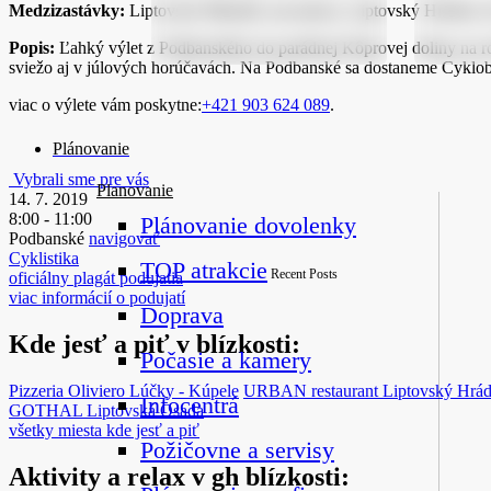
Medzizastávky:
Liptovský Mikuláš, aut.stanica, Liptovský Hrádok, ž
Popis:
Ľahký výlet z Podbanského do parádnej Kôprovej doliny na roz
sviežo aj v júlových horúčavách. Na Podbanské sa dostaneme Cyklo
viac o výlete vám poskytne:
+421 903 624 089
.
Plánovanie
Vybrali sme pre vás
Planovanie
14. 7. 2019
8:00 - 11:00
Plánovanie dovolenky
Podbanské
navigovať
Cyklistika
TOP atrakcie
Recent Posts
oficiálny plagát podujatia
viac informácií o podujatí
Doprava
Kde jesť a piť v blízkosti:
Počasie a kamery
Pizzeria Oliviero
Lúčky - Kúpele
URBAN restaurant
Liptovský Hrá
Infocentrá
GOTHAL
Liptovská Osada
všetky miesta kde jesť a piť
Požičovne a servisy
Aktivity a relax v gh blízkosti: