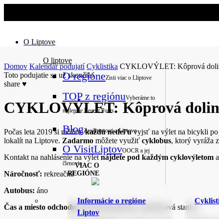
O Liptove
O liptove
Domov
Kalendár podujatí
Cyklistika
CYKLOVÝLET: Kôprová dolin
O regióne
Toto podujatie sa už skončilo
Zisti viac o Lliptove
share
♥
TOP z regiónu
Vyberáme to
CYKLOVÝLET: Kôprová dolina
najlepšie
Recent Posts
Blog
Zaujímavosti z Liptova
Počas leta 2019 si môžete
každú nedeľu
vyjsť na výlet na bicykli po
lokalít na Liptove.
Zadarmo
môžete využiť
cyklobus
, ktorý vyráža 
O VisitLiptov
OOCR a jej
Kontakt na nahlásenie na výlet
nájdete pod každým cyklovýletom
a
členovia
VIAC O
Náročnosť:
rekreačná
REGIÓNE
Autobus:
áno
Informácie o regióne
Cyklist
Čas a miesto odchodu:
8:00 Ružomberok, autobusová stanica
Liptov