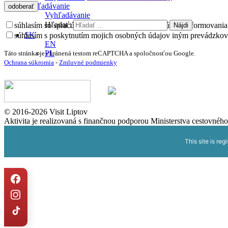
Vyhľadávanie
Vyhľadávanie
Hľadať:
súhlasím so spracúvaním osobných údajov pre účely informovania
SK
súhlasím s poskytnutím mojich osobných údajov iným prevádzkov
EN
PL
Táto stránka je chránená testom reCAPTCHA a spoločnosťou Google.
Ochrana súkromia
-
Zmluvné podmienky
© 2016-2026 Visit Liptov
Aktivita je realizovaná s finančnou podporou Ministerstva cestovného
This site is reg