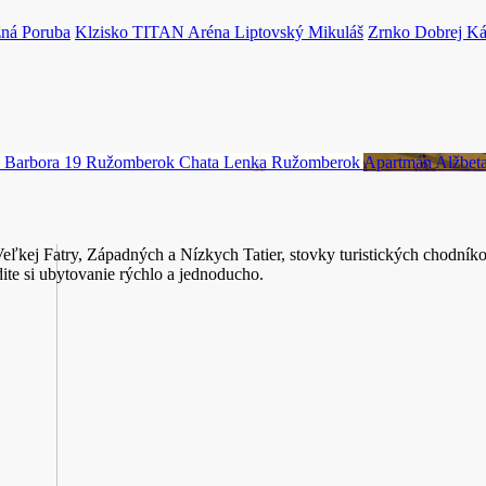
ná Poruba
Klzisko TITAN Aréna
Liptovský Mikuláš
Zrnko Dobrej K
 Barbora 19
Ružomberok
Chata Lenka
Ružomberok
Apartmán Alžbet
Veľkej Fatry, Západných a Nízkych Tatier, stovky turistických chodníko
dite si ubytovanie rýchlo a jednoducho.