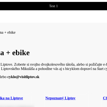
Text 1
Text 2
a + ebike
 + ebike
 Liptove. Zoberte si svojho dvojkolesového tátoša, alebo si požičajte e
z Liptovského Mikuláša a pohodlne vás aj s bicyklom dopraví na štart 
lebo
cyklo@visitliptov.sk
ika na Liptove
Nepoznaný Liptov
Ch