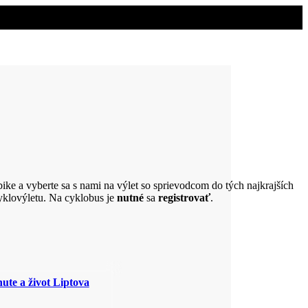
-bike a vyberte sa s nami na výlet so sprievodcom do tých najkrajších
cyklovýletu. Na cyklobus je
nutné
sa
registrovať
.
ute a život Liptova