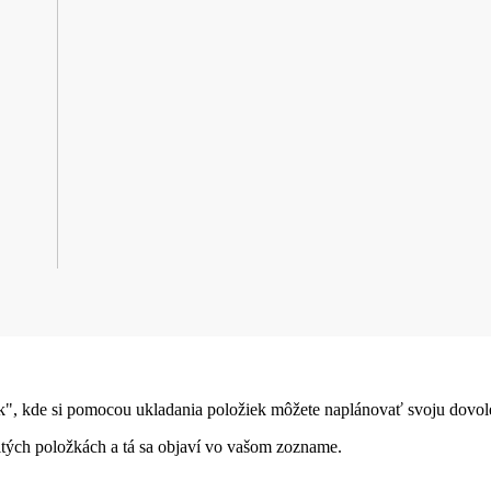
", kde si pomocou ukladania položiek môžete naplánovať svoju dovole
čitých položkách a tá sa objaví vo vašom zozname.