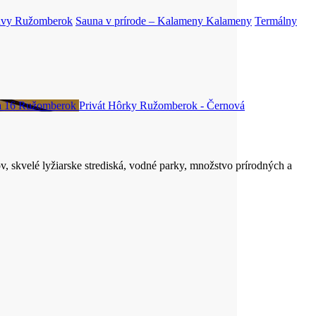
ávy
Ružomberok
Sauna v prírode – Kalameny
Kalameny
Termálny
a 16
Ružomberok
Privát Hôrky
Ružomberok - Černová
v, skvelé lyžiarske strediská, vodné parky, množstvo prírodných a