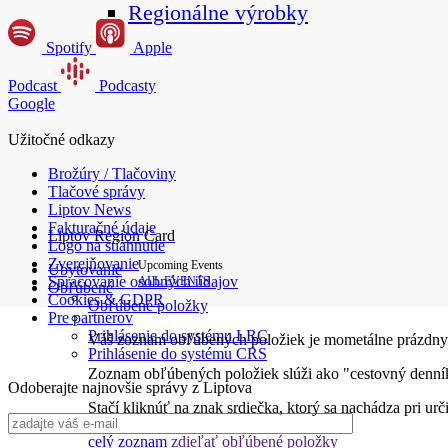
Regionálne výrobky
Spotify
Apple
Podcast
Podcasty
Google
Užitočné odkazy
Brožúry / Tlačoviny
Tlačové správy
Liptov News
Fakturačné údaje
Liptov Region Card
Logo na stiahnutie
Zverejňovanie
Upcoming Events
Ubytovanie
Spracovanie osobných údajov
ALL EVENTS
Obľúbené
Cookies & GDPR
Obľúbené položky
Pre partnerov
Prihlásenie do systému LRC
Váš zoznam obľúbených položiek je mometálne prázdny
Prihlásenie do systému CRS
Zoznam obľúbených položiek slúži ako "cestovný denník
Odoberajte najnovšie správy z Liptova
Stačí kliknúť na znak srdiečka, ktorý sa nachádza pri ur
celý zoznam
zdieľať obľúbené položky