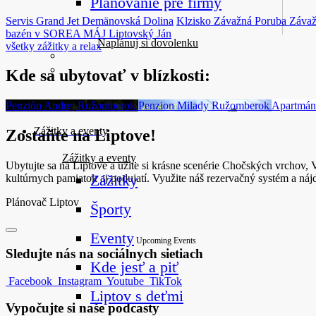
Plánovanie pre firmy
Servis Grand Jet
Demänovská Dolina
Klzisko Závažná Poruba
Závaž
bazén v SOREA MÁJ
Liptovský Ján
Naplánuj si dovolenku
všetky zážitky a relax
Kde sa ubytovať v blízkosti:
Penzión Andrej
Ružomberok
Penzion Milady
Ružomberok
Apartmán
Zážitky a eventy
Zostaňte na Liptove!
Zážitky a eventy
Ubytujte sa na Liptove a užite si krásne scenérie Chočských vrchov, 
Zážitky
kultúrnych pamiatok aj podujatí. Využite náš rezervačný systém a náj
Plánovač Liptov
Športy
Eventy
Upcoming Events
Sledujte nás na sociálnych sietiach
Kde jesť a piť
Facebook
Instagram
Youtube
TikTok
Liptov s deťmi
Vypočujte si naše podcasty