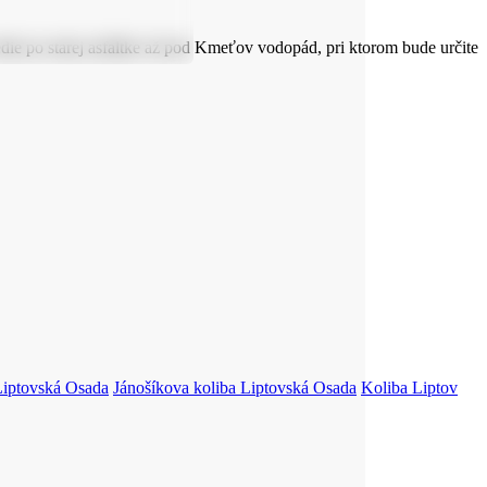
ie po starej asfaltke až pod Kmeťov vodopád, pri ktorom bude určite
Liptovská Osada
Jánošíkova koliba
Liptovská Osada
Koliba Liptov