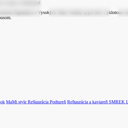
el. stanica, Podbanské
hraní Západných a Vysokých Tatier vhodný aj pre deti. Cyklotrasa ved
busom.
dok
MaMi style Reštaurácia
Podtureň
Reštaurácia a kaviareň SMREK