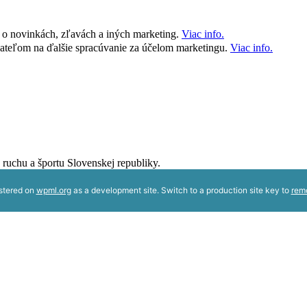
 o novinkách, zľavách a iných marketing.
Viac info.
ateľom na ďalšie spracúvanie za účelom marketingu.
Viac info.
 ruchu a športu Slovenskej republiky.
istered on
wpml.org
as a development site. Switch to a production site key to
rem