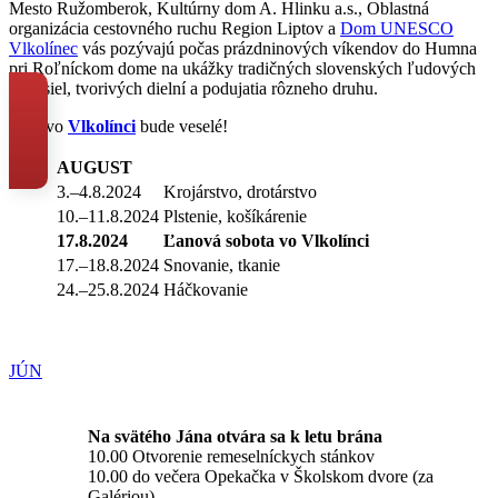
Mesto Ružomberok, Kultúrny dom A. Hlinku a.s., Oblastná
organizácia cestovného ruchu Region Liptov a
Dom UNESCO
Vlkolínec
vás pozývajú počas prázdninových víkendov do Humna
pri Roľníckom dome na ukážky tradičných slovenských ľudových
remesiel, tvorivých dielní a podujatia rôzneho druhu.
Leto vo
Vlkolínci
bude veselé!
AUGUST
3.–4.8.2024
Krojárstvo, drotárstvo
10.–11.8.2024
Plstenie, košíkárenie
17.8.2024
Ľanová sobota vo Vlkolínci
17.–18.8.2024
Snovanie, tkanie
24.–25.8.2024
Háčkovanie
JÚN
Na svätého Jána otvára sa k letu brána
10.00 Otvorenie remeselníckych stánkov
10.00 do večera Opekačka v Školskom dvore (za
Galériou)