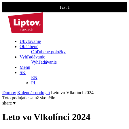
Text 1
Text 2
Ubytovanie
Obľúbené
Obľúbené položky
Vyhľadávanie
Vyhľadávanie
Menu
SK
EN
PL
Domov
Kalendár podujatí
Leto vo Vlkolínci 2024
Toto podujatie sa už skončilo
share
♥
Leto vo Vlkolínci 2024