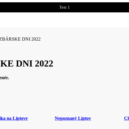
Text 1
Text 2
BÁRSKE DNI 2022
E DNI 2022
enér.
ika na Liptove
Nepoznaný Liptov
Ch