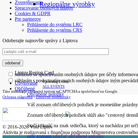
Zverejňovanie
Regionálne výrobky
Spracovanie osobných údajov
Cookies & GDPR
Pre partnerov
Prihlásenie do systému LRC
Prihlásenie do systému CRS
Odoberajte najnovšie správy z Liptova
Liptov Region Card
súhlasím so spracúvaním osobných údajov pre účely informova
súhlasím s poskytnutím mojich osobných údajov iným prevádz
Upcoming Events
Ubytovanie
ALL EVENTS
Obľúbené
Táto stránka je chránená testom reCAPTCHA a spoločnosťou Google.
Obľúbené položky
Ochrana súkromia
-
Zmluvné podmienky
Váš zoznam obľúbených položiek je mometálne prázdny
Zoznam obľúbených položiek slúži ako "cestovný denník
Stačí kliknúť na znak srdiečka, ktorý sa nachádza pri ur
© 2016-2026 Visit Liptov
Aktivita je realizovaná s finančnou podporou Ministerstva cestovného
celý zoznam
zdieľať obľúbené položky