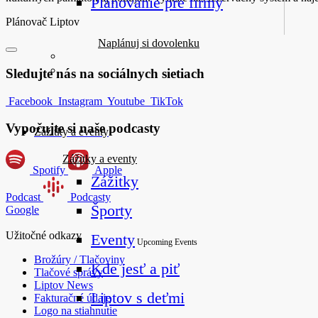
Plánovanie pre firmy
Plánovač Liptov
Naplánuj si dovolenku
Sledujte nás na sociálnych sietiach
Facebook
Instagram
Youtube
TikTok
Vypočujte si naše podcasty
Zážitky a eventy
Zážitky a eventy
Spotify
Apple
Zážitky
Podcast
Podcasty
Športy
Google
Užitočné odkazy
Eventy
Upcoming Events
Brožúry / Tlačoviny
Kde jesť a piť
Tlačové správy
Liptov News
Liptov s deťmi
Fakturačné údaje
Logo na stiahnutie