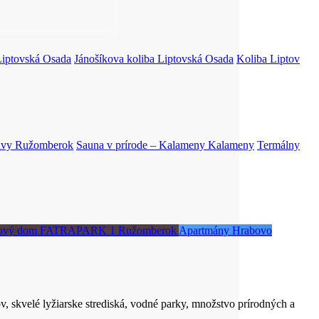
Liptovská Osada
Jánošíkova koliba
Liptovská Osada
Koliba Liptov
ávy
Ružomberok
Sauna v prírode – Kalameny
Kalameny
Termálny
nový dom FATRAPARK 1
Ružomberok
Apartmány Hrabovo
v, skvelé lyžiarske strediská, vodné parky, množstvo prírodných a