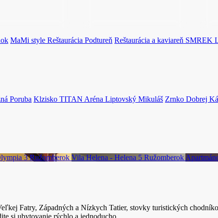
dok
MaMi style Reštaurácia
Podtureň
Reštaurácia a kaviareň SMREK
ná Poruba
Klzisko TITAN Aréna
Liptovský Mikuláš
Zrnko Dobrej K
Olympia 3
Ružomberok
Vila Helena - Helena 5
Ružomberok
Apartmá
Veľkej Fatry, Západných a Nízkych Tatier, stovky turistických chodníko
dite si ubytovanie rýchlo a jednoducho.