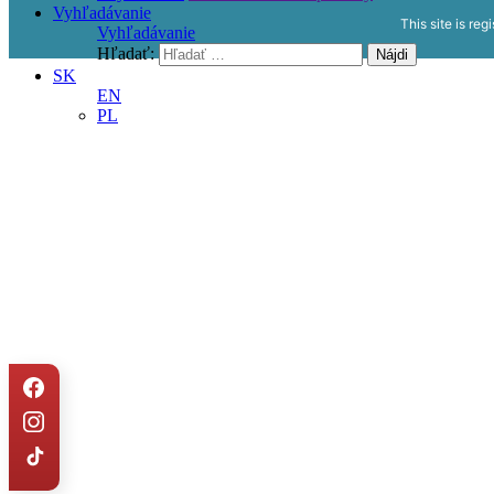
Vyhľadávanie
This site is reg
Vyhľadávanie
Hľadať:
SK
EN
PL