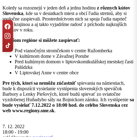
Koledy sa rozoznejú v jeden deň a jednu hodinu
z rôznych kútov
Slovenska
, kde sa v desiatkach miest a obcí ľudia stretnú, aby si
spoločne zaspievali. Prostredníctvom nich sa spoja ľudia naprieč
celou krajinou a aj takto vyjadríme radosť z príchodu najkrajších
sviatkov v roku.
V našom regióne si môžete zaspievať:
Pod vianočným stromčekom v centre Ružomberka
V kultúrnom dome v Závažnej Porube
Pred kultúrnym domom v liptovskomikulášskej mestskej časti
Palúdzka
V Liptovskej Anne v centre obce
Pre tých, ktorí sa nemôžu zúčastniť
spievania na námestiach,
bude k dispozícii vysielanie vystúpenia slovenských speváčok
Barbory a Lenky Piešových, ktoré budú spievať zo sviatočne
vyzdobenej Huňadyho sály na Bojnickom zámku. Ich vystúpenie
sa
bude vysielať 7.12.2022 o 18:00 hod. do celého Slovenska cez
web www.regiony.sme.sk
.
7. 12. 2022
18:00 - 19:00