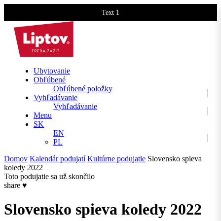
Text 1
Text 2
Ubytovanie
Obľúbené
Obľúbené položky
Vyhľadávanie
Vyhľadávanie
Menu
SK
EN
PL
Domov
Kalendár podujatí
Kultúrne podujatie
Slovensko spieva
koledy 2022
Toto podujatie sa už skončilo
share
♥
Slovensko spieva koledy 2022