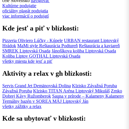
celé Slovensko
navigovať
Kultúrne podujatie
oficiálny plagát podujatia
viac informácií o podujatí
Kde jesť a piť v blízkosti:
Pizzeria Oliviero
Lúčky - Kúpele
URBAN restaurant
Liptovský
Hrádok
MaMi style Reštaurácia
Podtureň
Reštaurácia a kaviareň
SMREK
Liptovská Osada
Jánošíkova koliba
Liptovská Osada
Koliba Liptov GOTHAL
Liptovská Osada
všetky miesta kde jesť a piť
Aktivity a relax v gh blízkosti:
Servis Grand Jet
Demänovská Dolina
Klzisko Závažná Poruba
Závažná Poruba
Klzisko TITAN Aréna
Liptovský Mikuláš
Zrnko
Dobrej Kávy
Ružomberok
Sauna v prírode – Kalameny
Kalameny
Termálny bazén v SOREA MÁJ
Liptovský Ján
všetky zážitky a relax
Kde sa ubytovať v blízkosti: