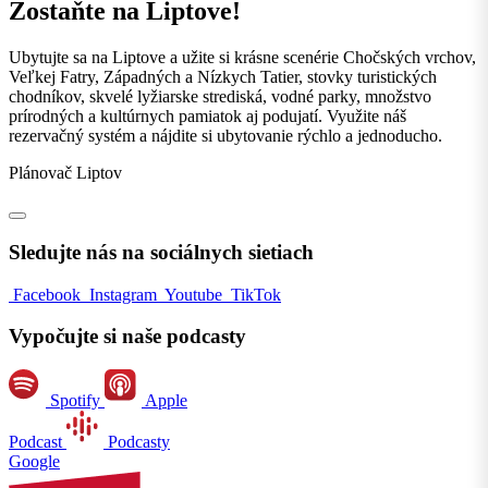
Zostaňte na Liptove!
Ubytujte sa na Liptove a užite si krásne scenérie Chočských vrchov,
Veľkej Fatry, Západných a Nízkych Tatier, stovky turistických
chodníkov, skvelé lyžiarske strediská, vodné parky, množstvo
prírodných a kultúrnych pamiatok aj podujatí. Využite náš
rezervačný systém a nájdite si ubytovanie rýchlo a jednoducho.
Plánovač Liptov
Sledujte nás na sociálnych sietiach
Facebook
Instagram
Youtube
TikTok
Vypočujte si naše podcasty
Spotify
Apple
Podcast
Podcasty
Google