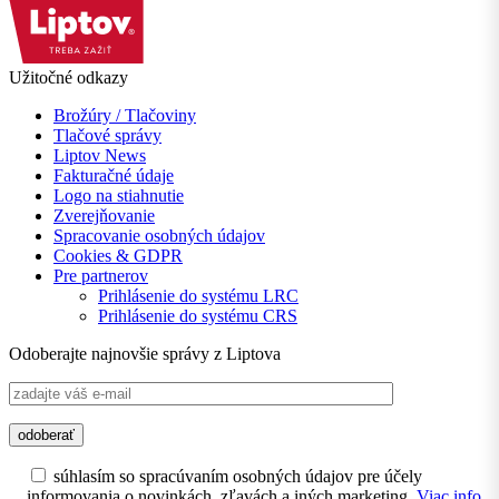
Užitočné odkazy
Brožúry / Tlačoviny
Tlačové správy
Liptov News
Fakturačné údaje
Logo na stiahnutie
Zverejňovanie
Spracovanie osobných údajov
Cookies & GDPR
Pre partnerov
Prihlásenie do systému LRC
Prihlásenie do systému CRS
Odoberajte najnovšie správy z Liptova
súhlasím so spracúvaním osobných údajov pre účely
informovania o novinkách, zľavách a iných marketing.
Viac info.