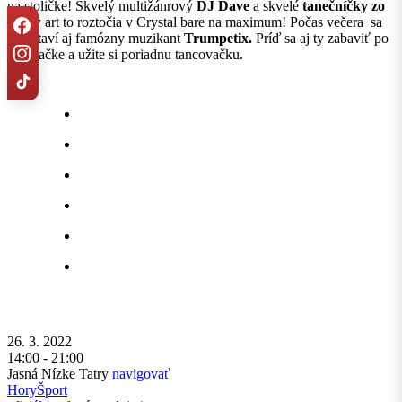
na stoličke! Skvelý multižánrový
DJ Dave
a skvelé
tanečníčky zo
Show
art to roztočia v Crystal bare na maximum! Počas večera sa
predstaví aj famózny muzikant
Trumpetix.
Príď sa aj ty zabaviť po
lyžovačke a užite si poriadnu tancovačku.
26. 3. 2022
14:00 - 21:00
Jasná Nízke Tatry
navigovať
Hory
Šport