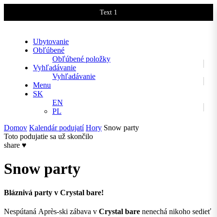
Text 1
Text 2
Ubytovanie
Obľúbené
Obľúbené položky
Vyhľadávanie
Vyhľadávanie
Menu
SK
EN
PL
Domov
Kalendár podujatí
Hory
Snow party
Toto podujatie sa už skončilo
share
♥
Snow party
Bláznivá party v Crystal bare!
Nespútaná Après-ski zábava v
Crystal bare
nenechá nikoho sedieť