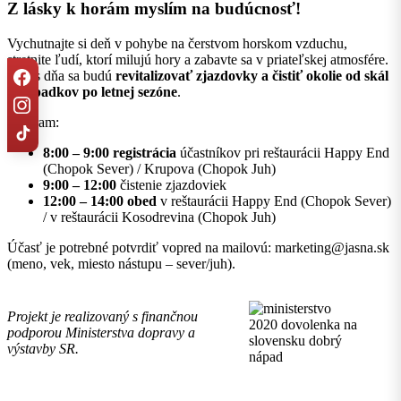
Z lásky k horám myslím na budúcnosť!
Vychutnajte si deň v pohybe na čerstvom horskom vzduchu,
stretnite ľudí, ktorí milujú hory a zabavte sa v priateľskej atmosfére.
Počas dňa sa budú
revitalizovať zjazdovky a čistiť okolie od skál
a odpadkov po letnej sezóne
.
Program:
8:00 – 9:00
registrácia
účastníkov pri reštaurácii Happy End
(Chopok Sever) / Krupova (Chopok Juh)
9:00 – 12:00
čistenie zjazdoviek
12:00 – 14:00
obed
v reštaurácii Happy End (Chopok Sever)
/ v reštaurácii Kosodrevina (Chopok Juh)
Účasť je potrebné potvrdiť vopred na mailovú: marketing@jasna.sk
(meno, vek, miesto nástupu – sever/juh).
Projekt je realizovaný s finančnou
podporou Ministerstva dopravy a
výstavby SR.