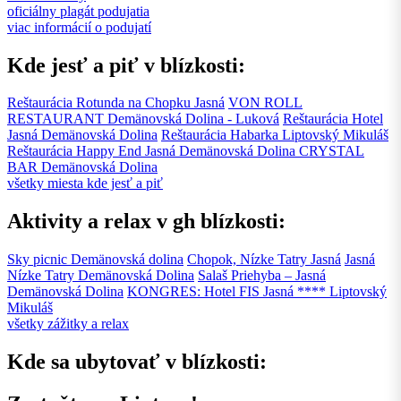
oficiálny plagát podujatia
viac informácií o podujatí
Kde jesť a piť v blízkosti:
Reštaurácia Rotunda na Chopku
Jasná
VON ROLL
RESTAURANT
Demänovská Dolina - Luková
Reštaurácia Hotel
Jasná
Demänovská Dolina
Reštaurácia Habarka
Liptovský Mikuláš
Reštaurácia Happy End Jasná
Demänovská Dolina
CRYSTAL
BAR
Demänovská Dolina
všetky miesta kde jesť a piť
Aktivity a relax v gh blízkosti:
Sky picnic
Demänovská dolina
Chopok, Nízke Tatry
Jasná
Jasná
Nízke Tatry
Demänovská Dolina
Salaš Priehyba – Jasná
Demänovská Dolina
KONGRES: Hotel FIS Jasná ****
Liptovský
Mikuláš
všetky zážitky a relax
Kde sa ubytovať v blízkosti: