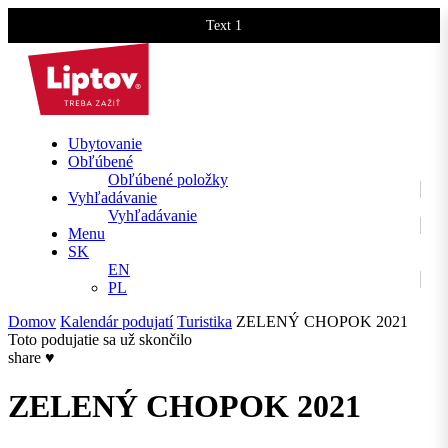
Text 1
Text 2
Ubytovanie
Obľúbené
Obľúbené položky
Vyhľadávanie
Vyhľadávanie
Menu
SK
EN
PL
Domov
Kalendár podujatí
Turistika
ZELENÝ CHOPOK 2021
Toto podujatie sa už skončilo
share
♥
ZELENÝ CHOPOK 2021