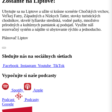
Zostaňte na Liptove!
Ubytujte sa na Liptove a užite si krásne scenérie Chočských vrchov,
Veľkej Fatry, Západných a Nízkych Tatier, stovky turistických
chodníkov, skvelé lyžiarske strediská, vodné parky, množstvo
prírodných a kultúrnych pamiatok aj podujatí. Využite náš
rezervačný systém a nájdite si ubytovanie rýchlo a jednoducho.
Plánovač Liptov
Sledujte nás na sociálnych sietiach
Facebook
Instagram
Youtube
TikTok
Vypočujte si naše podcasty
Spotify
Apple
Podcast
Podcasty
Google