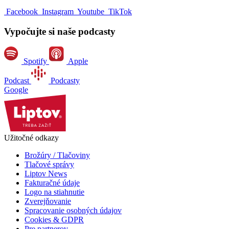
Facebook
Instagram
Youtube
TikTok
Vypočujte si naše podcasty
Spotify
Apple
Podcast
Podcasty
Google
Užitočné odkazy
Brožúry / Tlačoviny
Tlačové správy
Liptov News
Fakturačné údaje
Logo na stiahnutie
Zverejňovanie
Spracovanie osobných údajov
Cookies & GDPR
Pre partnerov