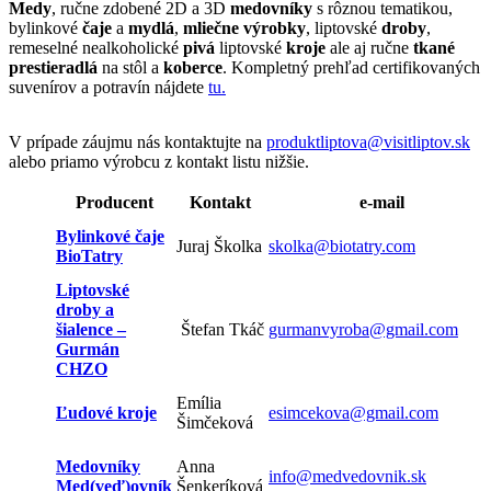
Medy
, ručne zdobené 2D a 3D
medovníky
s rôznou tematikou,
bylinkové
čaje
a
mydlá
,
mliečne výrobky
, liptovské
droby
,
remeselné nealkoholické
pivá
liptovské
kroje
ale aj ručne
tkané
prestieradlá
na stôl a
koberce
. Kompletný prehľad certifikovaných
suvenírov a potravín nájdete
tu.
V prípade záujmu nás kontaktujte na
produktliptova@visitliptov.sk
alebo priamo výrobcu z kontakt listu nižšie.
Producent
Kontakt
e-mail
Bylinkové čaje
Juraj Školka
skolka@biotatry.com
BioTatry
Liptovské
droby a
šialence –
Štefan Tkáč
gurmanvyroba@gmail.com
Gurmán
CHZO
Emília
Ľudové kroje
esimcekova@gmail.com
Šimčeková
Medovníky
Anna
info@medvedovnik.sk
Med(veď)ovník
Šenkeríková