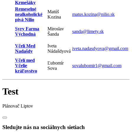
Krmešáky
Remeselné
Matúš
nealkoholické
matus.kozina@nilio.sk
Kozina
pivá Nilio
Syry Farma
Miroslav
sanda@limety.sk
Východná
Šanda
Včelí Med
Iveta
iveta.nadasdyova@gmail.com
Nadašdy
Nádašdyová
Včelí med
Ľubomír
Včelie
sovalubomir1@gmail.com
Sova
kráľovstvo
Test
Plánovač Liptov
Sledujte nás na sociálnych sietiach