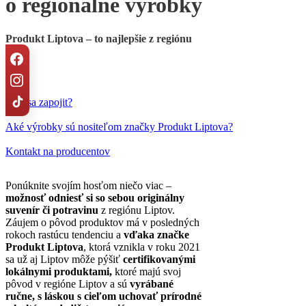
o regionálne výrobky
Produkt Liptova – to najlepšie z regiónu
Ako sa zapojit?
Aké výrobky sú nositeľom značky Produkt Liptova?
Kontakt na producentov
Ponúknite svojím hosťom niečo viac –
možnosť odniesť si so sebou originálny
suvenír či potravinu
z regiónu Liptov.
Záujem o pôvod produktov má v posledných
rokoch rastúcu tendenciu a
vďaka značke
Produkt Liptova
, ktorá vznikla v roku 2021
sa už aj Liptov môže pýšiť
certifikovanými
lokálnymi produktami,
ktoré majú svoj
pôvod v regióne Liptov a sú
vyrábané
ručne, s láskou s cieľom uchovať prírodné