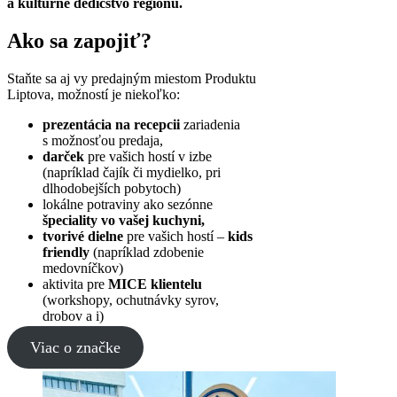
a kultúrne dedičstvo regiónu.
Ako sa zapojiť?
Staňte sa aj vy predajným miestom Produktu
Liptova, možností je niekoľko:
prezentácia na recepcii
zariadenia
s možnosťou predaja,
darček
pre vašich hostí v izbe
(napríklad čajík či mydielko, pri
dlhodobejších pobytoch)
lokálne potraviny ako sezónne
špeciality vo vašej kuchyni,
tvorivé dielne
pre vašich hostí –
kids
friendly
(napríklad zdobenie
medovníčkov)
aktivita pre
MICE klientelu
(workshopy, ochutnávky syrov,
drobov a i)
Viac o značke