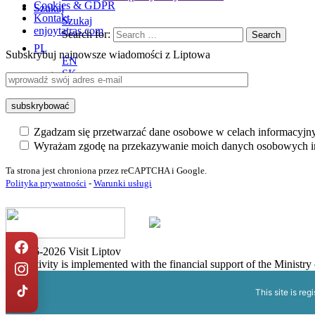
Cookies & GDPR
Szukaj
Kontakt
Szukaj
enjoytatras.com
Search for:
PL
Subskrybuj najnowsze wiadomości z Liptowa
EN
SK
Zgadzam się przetwarzać dane osobowe w celach informacyjn
Wyrażam zgodę na przekazywanie moich danych osobowych in
Ta strona jest chroniona przez reCAPTCHA i Google.
Polityka prywatności
-
Warunki usługi
© 2016-2026 Visit Liptov
The activity is implemented with the financial support of the Ministr
This site is reg