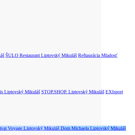
áš
ŠULO Restaurant
Liptovský Mikuláš
Reštaurácia Mladosť
is
Liptovský Mikuláš
STOP.SHOP.
Liptovský Mikuláš
EXIsport
ivat Voyage
Liptovský Mikuláš
Dom Michaela
Liptovský Mikuláš