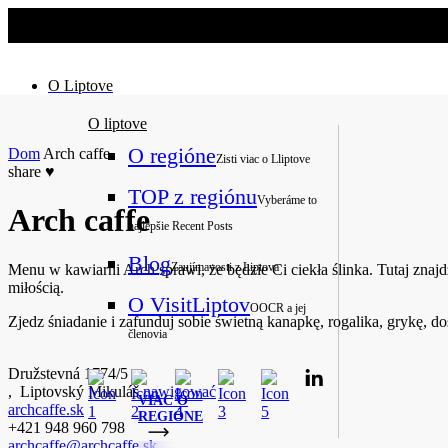
No slider text has been added yet.
O Liptove
O liptove
O regióne
Dom
Arch caffe
Zisti viac o Lliptove
share
♥
TOP z regiónu
Vyberáme to
Arch caffe
najlepšie
Recent Posts
Blog
Zaujímavosti z Liptova
Menu w kawiarni Arch sprawi, że będzie Ci ciekła ślinka. Tutaj znajd
miłością.
O VisitLiptov
OOCR a jej
Zjedz śniadanie i zafunduj sobie świetną kanapkę, rogalika, grykę, d
členovia
Družstevná 1774/5
,
Liptovský Mikuláš
nawigować
VIAC O
archcaffe.sk
REGIÓNE
+421 948 960 798
archcaffe@archcaffe.sk