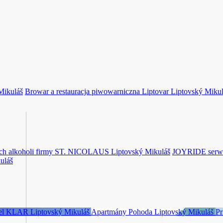
Mikuláš
Browar a restauracja piwowarniczna Liptovar
Liptovský Mikul
zych alkoholi firmy ST. NICOLAUS
Liptovský Mikuláš
JOYRIDE serw
uláš
el KLAR
Liptovský Mikuláš
Apartmány Pohoda
Liptovský Mikuláš
Pr