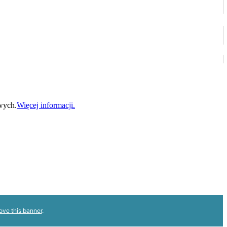
wych.
Więcej informacji.
ove this banner
.