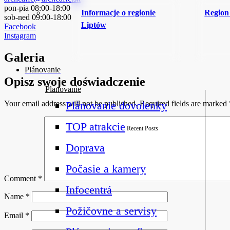
pon-pia 08:00-18:00
Informacje o regionie
Region
sob-ned 09:00-18:00
Liptów
Facebook
Instagram
Galeria
Plánovanie
Opisz swoje doświadczenie
Planovanie
Your email address will not be published.
Required fields are marked
Plánovanie dovolenky
TOP atrakcie
Recent Posts
Doprava
Počasie a kamery
Comment
*
Infocentrá
Name
*
Požičovne a servisy
Email
*