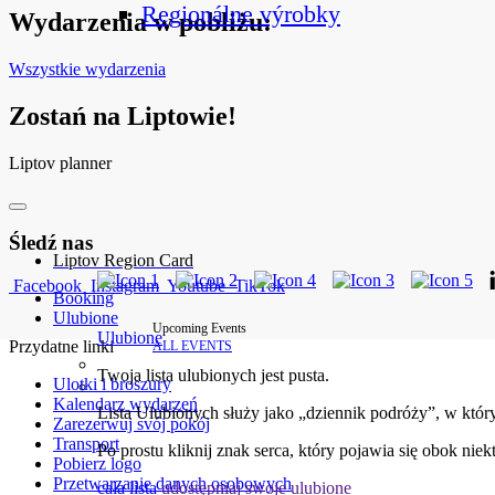
Regionálne výrobky
Wydarzenia w pobliżu:
Wszystkie wydarzenia
Zostań na Liptowie!
Liptov planner
Śledź nas
Liptov Region Card
Facebook
Instagram
Youtube
TikTok
Booking
Ulubione
Upcoming Events
Ulubione
Przydatne linki
ALL EVENTS
Twoja lista ulubionych jest pusta.
Ulotki i broszury
Kalendarz wydarzeń
Lista Ulubionych służy jako „dziennik podróży”, w któr
Zarezerwuj svój pokój
Transport
Po prostu kliknij znak serca, który pojawia się obok niek
Pobierz logo
Przetwarzanie danych osobowych
cała lista
udostępniaj swoje ulubione