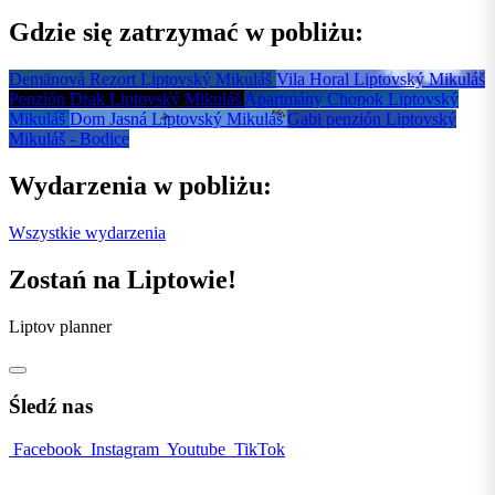
Gdzie się zatrzymać w pobliżu:
Demänová Rezort
Liptovský Mikuláš
Vila Horal
Liptovský Mikuláš
Penzión Drak
Liptovský Mikuláš
Apartmány Chopok
Liptovský
Mikuláš
Dom Jasná
Liptovský Mikuláš
Gabi penzión
Liptovský
Mikuláš - Bodice
Wydarzenia w pobliżu:
Wszystkie wydarzenia
Zostań na Liptowie!
Liptov planner
Śledź nas
Facebook
Instagram
Youtube
TikTok