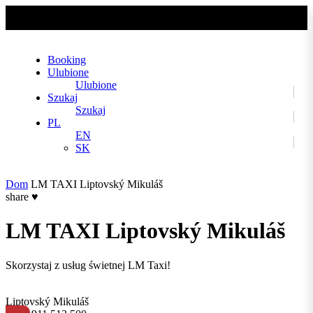
No slider text has been added yet.
Booking
Ulubione
Ulubione
Szukaj
Szukaj
PL
EN
SK
Dom
LM TAXI Liptovský Mikuláš
share
♥
LM TAXI Liptovský Mikuláš
Skorzystaj z usług świetnej LM Taxi!
Liptovský Mikuláš