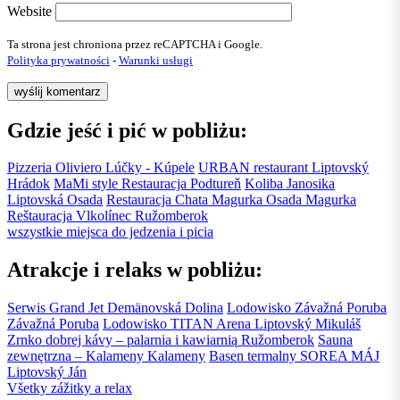
Website
Ta strona jest chroniona przez reCAPTCHA i Google.
Polityka prywatności
-
Warunki usługi
Gdzie jeść i pić w pobliżu:
Pizzeria Oliviero
Lúčky - Kúpele
URBAN restaurant
Liptovský
Hrádok
MaMi style Restauracja
Podtureň
Koliba Janosika
Liptovská Osada
Restauracja Chata Magurka
Osada Magurka
Reštauracja Vlkolínec
Ružomberok
wszystkie miejsca do jedzenia i picia
Atrakcje i relaks w pobliżu:
Serwis Grand Jet
Demänovská Dolina
Lodowisko Závažná Poruba
Závažná Poruba
Lodowisko TITAN Arena
Liptovský Mikuláš
Zrnko dobrej kávy – palarnia i kawiarnią
Ružomberok
Sauna
zewnętrzna – Kalameny
Kalameny
Basen termalny SOREA MÁJ
Liptovský Ján
Všetky zážitky a relax