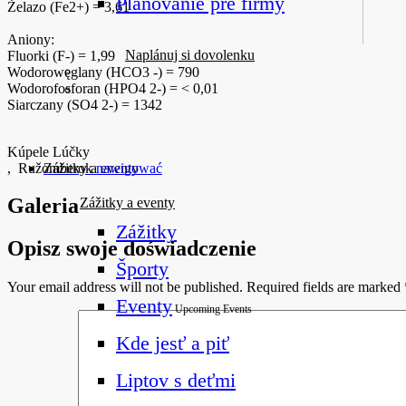
Plánovanie pre firmy
Żelazo (Fe2+) = 3,61
Aniony:
Naplánuj si dovolenku
Fluorki (F-) = 1,99
Wodorowęglany (HCO3 -) = 790
Wodorofosforan (HPO4 2-) = < 0,01
Siarczany (SO4 2-) = 1342
Kúpele Lúčky
,
Ružomberok
nawigować
Zážitky a eventy
Galeria
Zážitky a eventy
Zážitky
Opisz swoje doświadczenie
Športy
Your email address will not be published.
Required fields are marked
Eventy
Upcoming Events
Kde jesť a piť
Liptov s deťmi