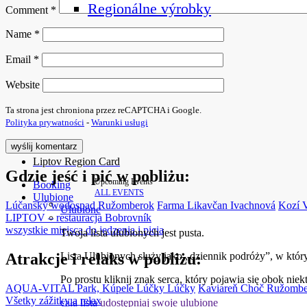
Regionálne výrobky
Comment
*
Name
*
Email
*
Website
Ta strona jest chroniona przez reCAPTCHA i Google.
Polityka prywatności
-
Warunki usługi
Liptov Region Card
Gdzie jeść i pić w pobliżu:
Upcoming Events
Booking
ALL EVENTS
Ulubione
Lúčanský wodospad
Ružomberok
Farma Likavčan
Ivachnová
Kozí 
Ulubione
LIPTOV – restauracja
Bobrovník
wszystkie miejsca do jedzenia i picia
Twoja lista ulubionych jest pusta.
Atrakcje i relaks w pobliżu:
Lista Ulubionych służy jako „dziennik podróży”, w któr
Po prostu kliknij znak serca, który pojawia się obok niek
AQUA-VITAL Park, Kúpele Lúčky
Lúčky
Kaviareň Choč
Ružombe
Všetky zážitky a relax
cała lista
udostępniaj swoje ulubione