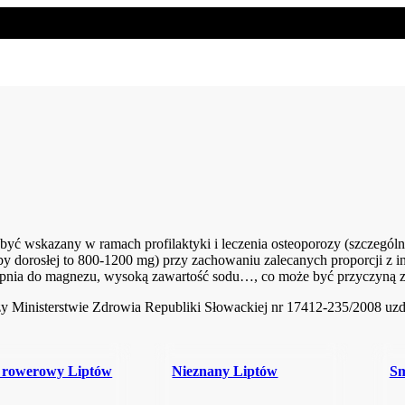
wskazany w ramach profilaktyki i leczenia osteoporozy (szczególni
y dorosłej to 800-1200 mg) przy zachowaniu zalecanych proporcji z in
wapnia do magnezu, wysoką zawartość sodu…, co może być przyczyną
y Ministerstwie Zdrowia Republiki Słowackiej nr 17412-235/2008 u
 rowerowy Liptów
Nieznany Liptów
Sm