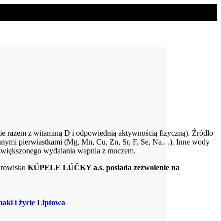
e razem z witaminą D i odpowiednią aktywnością fizyczną). Źródło
nymi pierwiastkami (Mg, Mn, Cu, Zn, Sr, F, Se, Na.. .). Inne wody
 zwiększonego wydalania wapnia z moczem.
zdrowisko
KÚPELE LÚČKY a.s. posiada zezwolenie na
aki i życie Liptowa