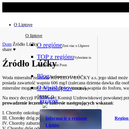
No slider text has been added yet.
O Liptove
O liptove
O regióne
Dom
Źródło Lúčky
Zisti viac o Lliptove
share
♥
TOP z regiónu
Vyberáme to
Źródło Lúčky
najlepšie
Recent Posts
Blog
Zaujímavosti z Liptova
Woda mineralna ze źródła KÚPEĽOV LÚČKY a.s. jego skład może być 
posiada zawartość wapnia 606 mg/l (zalecana dzienna dawka dla osob
O VisitLiptov
mineralne mogą mieć nieprawidłowy stosunek wapnia do fosforu, 
OOCR a jej
členovia
VIAC O
Na mocy decyzji Państwowej Komisji Uzdrowiskowej powołanej prz
REGIÓNE
prowadzenie leczenia w zakresie następujących wskazań
:
I. Choroby onkologiczne
III. Choroby dróg pokarmowych
Informacje o regionie
Region
IV. Choroby zaburzeń wymiany materii
Liptów
V. Choroby dróg oddechowych z wyjatkiem gruźlicy