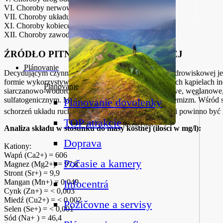
VI. Choroby nerwowe
VII. Choroby układu ruchowego
XI. Choroby kobiece
XII. Choroby zawodowe
ŹRÓDŁO PITNEJ WODY MINERALNEJ
Plánovanie
Decydującym czynnikiem w kompleksowej kuracji uzdrowiskowej jest 
formie wykorzystywana w basenach oraz we wszystkich kąpielach ind
Planovanie
siarczanowo-wodorowęglanowe, wapienno-magnezowe, węglanowe, hip
sulfatogenicznym. Mają słaby wapienno-suflatowy chemizm. Wśród 
Plánovanie dovolenky
schorzeń układu ruchu i chorób ginekologicznych jest i powinno być k
TOP atrakcie
Recent Posts
Analiza składu w stosunku do masy kostnej (ilości w mg/l):
Doprava
Kationy:
Wapń (Ca2+) = 606
Počasie a kamery
Magnez (Mg2+) = 97,8
Stront (Sr+) = 9,9
Mangan (Mn+) = 0,049
Infocentrá
Cynk (Zn+) = < 0,003
Miedź (Cu2+) = < 0,002
Požičovne a servisy
Selen (Se+) = < 0,001
Sód (Na+ ) = 46,4