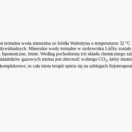
termalna woda mineralna ze źródła Walentyna o temperaturze 32 °C i
ywidualnych. Mineralne wody termalne w uzdrowisku Lúčky zostały sk
otoniczne, letnie. Według pochodzenia ich składu chemicznego zalic
składników gazowych istotna jest obecność wolnego CO
, który isto
2
ompleksowe, to cała istota terapii opiera się na zabiegach fizjoterap