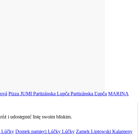
ová
Pizza JUMI Partizánska Lupča
Partizánska Ľupča
MARINA
ż i udostępnić listę swoim bliskim.
Lúčky
Domek pamięci Lúčky
Lúčky
Zamek Liptowski
Kalameny