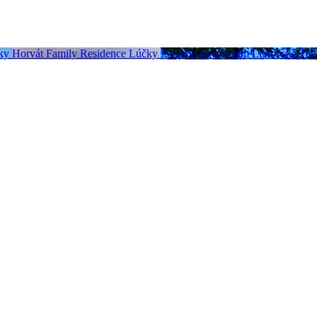
ky
Horvát Family Residence
Lúčky
Penzión za mlynom
Liptovská Tep