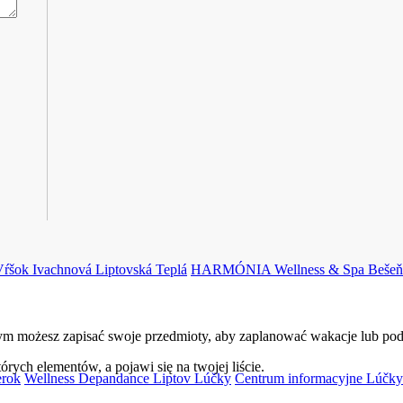
Vŕšok Ivachnová
Liptovská Teplá
HARMÓNIA Wellness & Spa
Bešeň
ym możesz zapisać swoje przedmioty, aby zaplanować wakacje lub podró
tórych elementów, a pojawi się na twojej liście.
rok
Wellness Depandance Liptov
Lúčky
Centrum informacyjne Lúčky