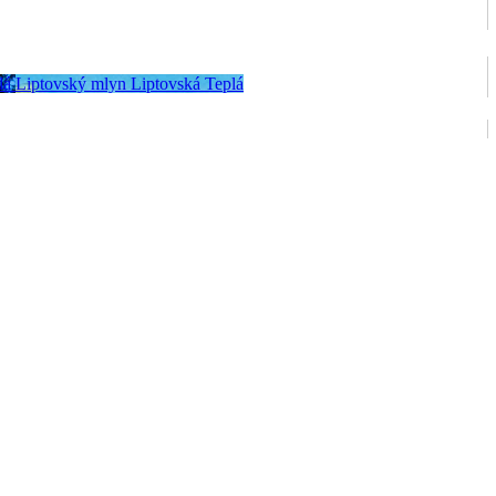
lá
Liptovský mlyn
Liptovská Teplá