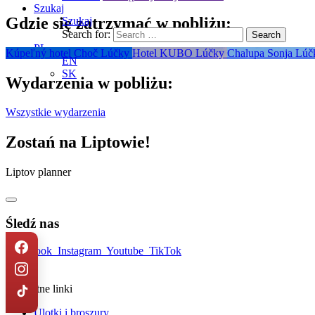
Szukaj
Gdzie się zatrzymać w pobliżu:
Szukaj
Search for:
PL
Kúpeľný hotel Choč
Lúčky
Hotel KUBO
Lúčky
Chalupa Sonja
Lúč
EN
SK
Wydarzenia w pobliżu:
Wszystkie wydarzenia
Zostań na Liptowie!
Liptov planner
Śledź nas
Facebook
Instagram
Youtube
TikTok
Przydatne linki
Ulotki i broszury