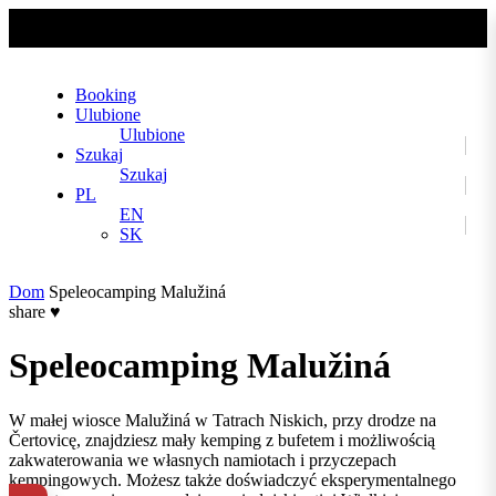
No slider text has been added yet.
Booking
Ulubione
Ulubione
Szukaj
Szukaj
PL
EN
SK
Dom
Speleocamping Malužiná
share
♥
Speleocamping Malužiná
W małej wiosce Malužiná w Tatrach Niskich, przy drodze na
Čertovicę, znajdziesz mały kemping z bufetem i możliwością
zakwaterowania we własnych namiotach i przyczepach
kempingowych. Możesz także doświadczyć eksperymentalnego