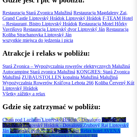
Restauracja Stará Zvonica
Malužiná
Restauracja Magdaleny Zai,
Grand Castle Liptovský Hrádok
Liptovský Hrádok
F-TEAM Hotel
– Restaurant, Bistro
Liptovský Hrádok
Restauracja Motel Hôrky
Vavrišovo
Restauracja Liptovský dvor
Liptovský Ján
Restauracja
Koliba Strachanovka
Liptovský Ján
wszystkie miejsca do jedzenia i picia
Atrakcje i relaks w pobliżu:
Stará Zvonica – Wypożyczalnia rowerów elektrycznych
Malužiná
Autocamping Stará zvonica
Malužiná
KONGRES: Stará Zvonica
Malužiná
ZUBAUSTOLLEN kopalnia Malužiná
Malužiná
Wypożyczalnia Rowerów
Kráľova Lehota 266
Koliba Červený Kút
Liptovský Hrádok
Všetky zážitky a relax
Gdzie się zatrzymać w pobliżu:
Chata pod Lazíkom
Liptovský Hrádok - Dovalovo
Penzión pod
Kriváňom
Liptovský Hrádok - Dovalovo
Zrubový Raj
Liptovský
Ján
Liptovský dvor ****
Liptovský Ján
Relax hotel AVENA
Liptovský Ján
Hotel Strachanovka
Liptovský Ján