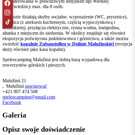
zakwaterowania w prawdziwym indyjskim tipi Wielkiej
Niedźwiedzicy max. dla 8 osób.
W obozie działają służby socjalne. wyposażenie (WC, prysznice),
świetlica (z aneksem kuchennym, częścią wypoczynkową i
kominkiem), przyłącza elektryczne, rynna wodna, trampolina,
altanka z miejscem do siedzenia. W okolicy znajduje się również
ekspozycja poświęcona jaskiniowstwu i górnictwu, a także można
zwiedzić
kopalnię Zubaustollen w Dolinie Malužinskiej
(recepcja
służy również jako kasa kopalni).
Speleocamping Malužiná jest dobrą bazą wypadową dla
rowerzystów górskich i pieszych.
Malužiná 21
,
Malužiná
nawigować
+421 907 474 508
speleocamping@gmail.com
Facebook
Galeria
Opisz swoje doświadczenie