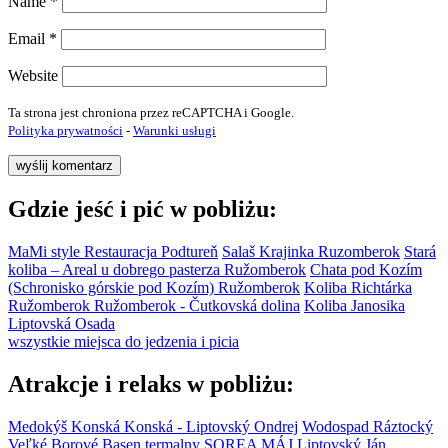
Name
*
Email
*
Website
Ta strona jest chroniona przez reCAPTCHA i Google.
Polityka prywatności
-
Warunki usługi
Gdzie jeść i pić w pobliżu:
MaMi style Restauracja
Podtureň
Salaš Krajinka
Ruzomberok
Stará
koliba – Areal u dobrego pasterza
Ružomberok
Chata pod Kozím
(Schronisko górskie pod Kozím)
Ružomberok
Koliba Richtárka
Ružomberok
Ružomberok - Čutkovská dolina
Koliba Janosika
Liptovská Osada
wszystkie miejsca do jedzenia i picia
Atrakcje i relaks w pobliżu:
Medokýš Konská
Konská - Liptovský Ondrej
Wodospad Ráztocký
Veľké Borové
Basen termalny SOREA MÁJ
Liptovský Ján