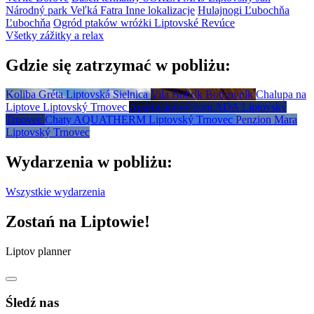
Národný park Veľká Fatra
Inne lokalizacje
Hulajnogi Ľubochňa
Ľubochňa
Ogród ptaków wróżki
Liptovské Revúce
Všetky zážitky a relax
Gdzie się zatrzymać w pobliżu:
Koliba Gréta
Liptovská Sielnica
Vila Bobrík
Bobrovník
Chalupa na
Liptove
Liptovský Trnovec
Apartmánový dom ADA
Liptovský
Trnovec
Chaty AQUATHERM
Liptovský Trnovec
Penzion Mara
Liptovský Trnovec
Wydarzenia w pobliżu:
Wszystkie wydarzenia
Zostań na Liptowie!
Liptov planner
Śledź nas