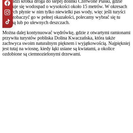
prowadzi krótka droga do ślepej dolinki Czerwone Piaski, gdzie
znajduje się wodospad o wysokości około 15 metrów. W okresach
suchych płynie w nim tylko niewielki pas wody, więc jeśli turyści
chcą zobaczyć go w pełnej okazałości, polecamy wybrać się tu
wiosną lub po ulewnych deszczach.
Można dalej kontynuować wędrówkę, gdzie z otwartymi ramionami
przywita turystów pobliska Dolina Kwaczańska, która także
zachwyca swoim naturalnym pięknem i wyjątkowością. Najpiękniej
jest tutaj na wiosnę, kiedy łąki usiane są kwiatami, a okolice
ozdobione są ciemnozielonymi drzewami.