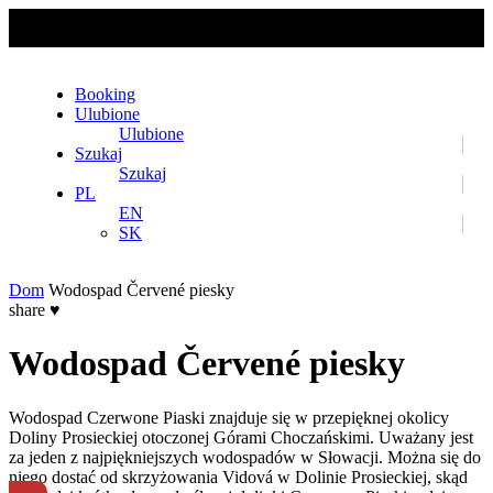
No slider text has been added yet.
Booking
Ulubione
Ulubione
Szukaj
Szukaj
PL
EN
SK
Dom
Wodospad Červené piesky
share
♥
Wodospad Červené piesky
Wodospad Czerwone Piaski znajduje się w przepięknej okolicy
Doliny Prosieckiej otoczonej Górami Choczańskimi. Uważany jest
za jeden z najpiękniejszych wodospadów w Słowacji. Można się do
niego dostać od skrzyżowania Vidová w Dolinie Prosieckiej, skąd