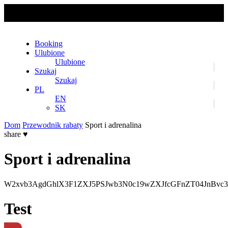
No slider text has been added yet.
Booking
Ulubione
Ulubione
Szukaj
Szukaj
PL
EN
SK
Dom
Przewodnik rabaty
Sport i adrenalina
share
♥
Sport i adrenalina
W2xvb3AgdGhlX3F1ZXJ5PSJwb3N0c19wZXJfcGFnZT04JnBv
Test