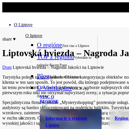
No slider text has been added yet.
O Liptove
O liptove
share
♥
O regióne
Zisti viac o Lliptove
Liptovská hviezda – Nagroda Ja
TOP z regiónu
Vyberáme to
najlepšie
Recent Posts
Dom
Liptovská hviezda – Nagroda Jakości na Liptowie
Blog
Turystyka polega na szczegółach. Obecna kategoryzacja obiektów no
Zaujímavosti z Liptova
klienta w ten sam sposób. To jest powód, dla którego podejmowane
O VisitLiptov
lat temu powiedzieli, że pomogą klientom w wyborze najlepszych obi
OOCR a jej
pierwszym roku nikt nie otrzymał najwyższej oceny, a sytuacja popra
členovia
VIAC O
REGIÓNE
Specjalistyczna firma w formie „Mysteryshopping” przetestuje usługi
audytorzy są bardzo skoncentrowani na podejściu ludzkim. Turystyka
wzrokowy, zainteresowanie klientem odgrywają znaczącą rolę. Nagr
w ruchu ulicznym. Gwiazdy jednak nie otrzymują ruchu na zawsze. G
Informacje o regionie
Region
wysokiej jakości i są nagradzane gwiazdkami w ich dalszej ocenie.
Liptów