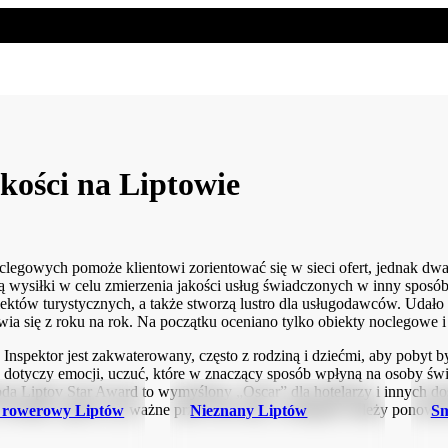
kości na Liptowie
clegowych pomoże klientowi zorientować się w sieci ofert, jednak dw
 są wysiłki w celu zmierzenia jakości usług świadczonych w inny sp
ektów turystycznych, a także stworzą lustro dla usługodawców. Udało
wia się z roku na rok. Na początku oceniano tylko obiekty noclegowe i 
. Inspektor jest zakwaterowany, często z rodziną i dziećmi, aby pobyt 
 dotyczy emocji, uczuć, które w znaczący sposób wpłyną na osoby świ
oda Liptov Star Award to wymyślony „Oscar” dla hotelarzy i innych d
wiazdy Liptowa są ważne przez dwa lata, a następnie należy ponownie
 rowerowy Liptów
Nieznany Liptów
Sm