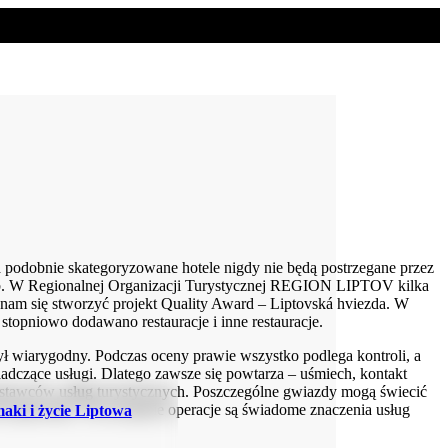
a podobnie skategoryzowane hotele nigdy nie będą postrzegane przez
osób. W Regionalnej Organizacji Turystycznej REGION LIPTOV kilka
 nam się stworzyć projekt Quality Award – Liptovská hviezda. W
stopniowo dodawano restauracje i inne restauracje.
był wiarygodny. Podczas oceny prawie wszystko podlega kontroli, a
adczące usługi. Dlatego zawsze się powtarza – uśmiech, kontakt
ostawców usług turystycznych. Poszczególne gwiazdy mogą świecić
 sprawdzić. Na szczęście operacje są świadome znaczenia usług
aki i życie Liptowa