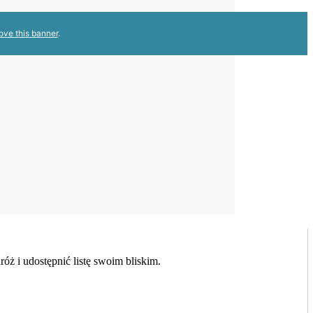
ove this banner
.
ż i udostępnić listę swoim bliskim.