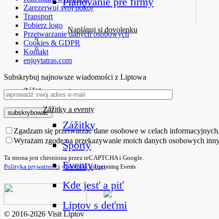
Plánovanie pre firmy
Zarezerwuj svój pokój
Transport
Pobierz logo
Naplánuj si dovolenku
Przetwarzanie danych osobowych
Cookies & GDPR
Kontakt
enjoytatras.com
Subskrybuj najnowsze wiadomości z Liptowa
Zážitky a eventy
Zážitky a eventy
Zážitky
Zgadzam się przetwarzać dane osobowe w celach informacyjnych
Wyrażam zgodę na przekazywanie moich danych osobowych innym
Športy
Ta strona jest chroniona przez reCAPTCHA i Google.
Eventy
Polityka prywatności
-
Warunki usługi
Upcoming Events
Kde jesť a piť
Liptov s deťmi
© 2016-2026 Visit Liptov