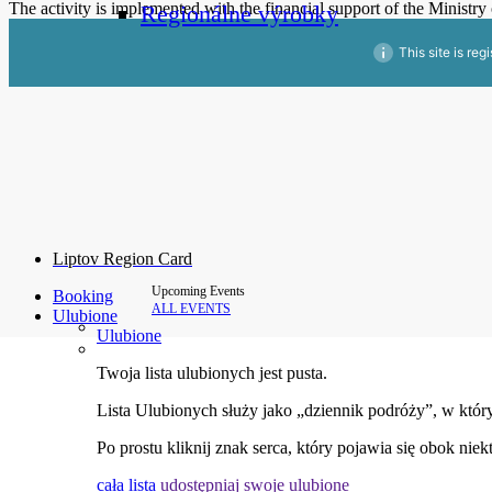
The activity is implemented with the financial support of the Ministr
Regionálne výrobky
This site is reg
Liptov Region Card
Upcoming Events
Booking
ALL EVENTS
Ulubione
Ulubione
Twoja lista ulubionych jest pusta.
Lista Ulubionych służy jako „dziennik podróży”, w któr
Po prostu kliknij znak serca, który pojawia się obok niek
cała lista
udostępniaj swoje ulubione