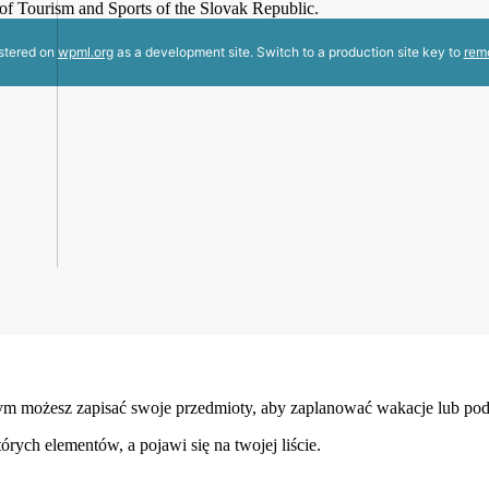
y of Tourism and Sports of the Slovak Republic.
istered on
wpml.org
as a development site. Switch to a production site key to
rem
ym możesz zapisać swoje przedmioty, aby zaplanować wakacje lub podró
tórych elementów, a pojawi się na twojej liście.