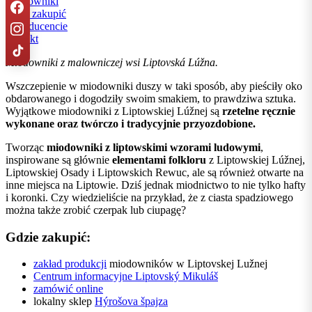
miodowniki
gdzie zakupić
o producencie
kontakt
Miodowniki z malowniczej wsi Liptovská Lúžna.
Wszczepienie w miodowniki duszy w taki sposób, aby pieściły oko
obdarowanego i dogodziły swoim smakiem, to prawdziwa sztuka.
Wyjątkowe miodowniki z Liptowskiej Lúžnej są
rzetelne ręcznie
wykonane oraz twórczo i tradycyjnie przyozdobione.
Tworząc
miodowniki z liptowskimi wzorami ludowymi
,
inspirowane są głównie
elementami folkloru
z Liptowskiej Lúžnej,
Liptowskiej Osady i Liptowskich Rewuc, ale są również otwarte na
inne miejsca na Liptowie. Dziś jednak miodnictwo to nie tylko hafty
i koronki. Czy wiedzieliście na przykład, że z ciasta spadziowego
można także zrobić czerpak lub ciupagę?
Gdzie zakupić:
zakład produkcji
miodowników w Liptovskej Lužnej
Centrum informacyjne Liptovský Mikuláš
zamówić online
lokalny sklep
Hýrošova špajza