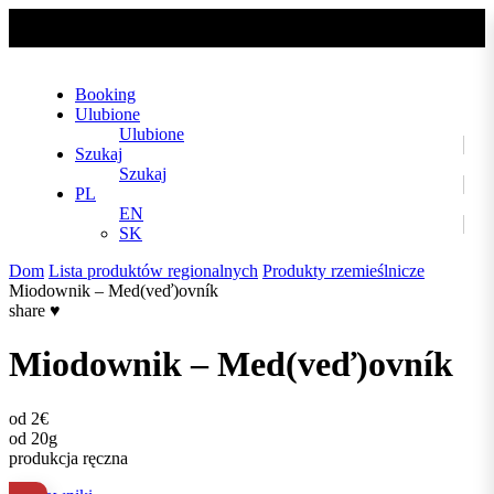
No slider text has been added yet.
Booking
Ulubione
Ulubione
Szukaj
Szukaj
PL
EN
SK
Dom
Lista produktów regionalnych
Produkty rzemieślnicze
Miodownik – Med(veď)ovník
share
♥
Miodownik – Med(veď)ovník
od 2€
od 20g
produkcja ręczna