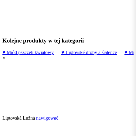
Kolejne produkty w tej kategorii
♥
Miód pszczeli kwiatowy
♥
Liptovské droby a šialence
♥
Mio
‹
›
Liptovská Lužná
nawigować
Partnerzy projektu