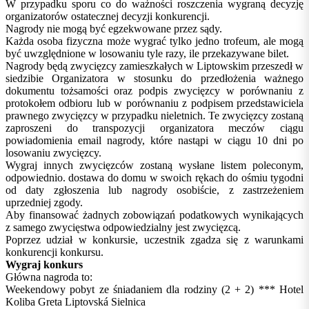
W przypadku sporu co do ważności roszczenia wygraną decyzję
organizatorów ostatecznej decyzji konkurencji.
Nagrody nie mogą być egzekwowane przez sądy.
Każda osoba fizyczna może wygrać tylko jedno trofeum, ale mogą
być uwzględnione w losowaniu tyle razy, ile przekazywane bilet.
Nagrody będą zwycięzcy zamieszkałych w Liptowskim przeszedł w
siedzibie Organizatora w stosunku do przedłożenia ważnego
dokumentu tożsamości oraz podpis zwycięzcy w porównaniu z
protokołem odbioru lub w porównaniu z podpisem przedstawiciela
prawnego zwycięzcy w przypadku nieletnich. Te zwycięzcy zostaną
zaproszeni do transpozycji organizatora meczów ciągu
powiadomienia email nagrody, które nastąpi w ciągu 10 dni po
losowaniu zwycięzcy.
Wygraj innych zwycięzców zostaną wysłane listem poleconym,
odpowiednio. dostawa do domu w swoich rękach do ośmiu tygodni
od daty zgłoszenia lub nagrody osobiście, z zastrzeżeniem
uprzedniej zgody.
Aby finansować żadnych zobowiązań podatkowych wynikających
z samego zwycięstwa odpowiedzialny jest zwycięzcą.
Poprzez udział w konkursie, uczestnik zgadza się z warunkami
konkurencji konkursu.
Wygraj konkurs
Główna nagroda to:
Weekendowy pobyt ze śniadaniem dla rodziny (2 + 2) *** Hotel
Koliba Greta Liptovská Sielnica