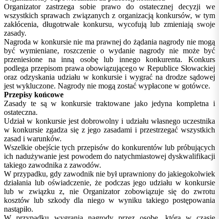
Organizator zastrzega sobie prawo do ostatecznej decyzji we
wszystkich sprawach związanych z organizacją konkursów, w tym
zakłócenia, długotrwałe konkursu, wycofują lub zmieniają swoje
zasady.
Nagroda w konkursie nie ma prawnej do żądania nagrody nie mogą
być wymieniane, roszczenie o wydanie nagrody nie może być
przeniesione na inną osobę lub innego konkurenta. Konkurs
podlega przepisom prawa obowiązującego w Republice Słowackiej
oraz odzyskania udziału w konkursie i wygrać na drodze sądowej
jest wykluczone. Nagrody nie mogą zostać wypłacone w gotówce.
Przepisy końcowe
Zasady te są w konkursie traktowane jako jedyna kompletna i
ostateczna.
Udział w konkursie jest dobrowolny i udziału własnego uczestnika
w konkursie zgadza się z jego zasadami i przestrzegać wszystkich
zasad i warunków.
Wszelkie obejście tych przepisów do konkurentów lub próbujących
ich nadużywanie jest powodem do natychmiastowej dyskwalifikacji
takiego zawodnika z zawodów.
W przypadku, gdy zawodnik nie był uprawniony do jakiegokolwiek
działania lub oświadczenie, że podczas jego udziału w konkursie
lub w związku z, nie Organizator zobowiązuje się do zwrotu
kosztów lub szkody dla niego w wyniku takiego postępowania
nastąpiło.
W przypadku wygrania nagrody przez osobę, która w czasie