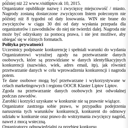
później niż 22 www.visitliptov.sk 10, 2015.
Organizator opublikuje nazwę i zwycięzcę miejscowość / miasto.
Nagrody zostaną dostarczone zwycięzcom listem poleconym nie
później niż 8 tygodni od daty losowania. WIN nie brane do
zwycięzców w ciągu 30 dni od daty wysłania przepada dla
organizatorów i zawodników do niej nie twierdzi dalej. Nagroda nie
może być odzyskany za pomocą prawa, i nie jest możliwe, aby
ubiegać się w różnych formatach.
Polityka prywatności
Uczestnicy podpisanie konkurencję i spełniali warunki do wydania
Organizatorowi wyraźnej zgody na przetwarzanie danych
osobowych, które są przewidziane w danych identyfikacyjnych
konkurencji (nazwisko, wiek, adres email, itp), jak również
przetwarzanie danych w celu wprowadzenia konkurencji i nagroda
potem.
Te dane osobowe mogą być przetwarzane i wykorzystywane w
celach marketingowych i regionu OOCR Klaster Liptov Liptov.
Zgoda na przetwarzanie danych osobowych jest odwołalnej
podczas zawodów.
Zarobki i korzyści uzyskane w konkursie nie są prawnie wiążące.
Organizator zastrzega sobie prawo, w przypadku podejrzenia
naruszenia tych warunków konkurencji, konkurent do odmowy
udziału w konkursie oraz prawo do wstrzymania zwycięzcy nagród,
nawet z mocą wsteczną.
Organizatorzy odpowiedzialni za przebieg konkursu