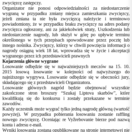
zwycięzcę zastępczy.
Organizator nie ponosi odpowiedzialności za niedostarczenie
wygraną w przypadku zmiany miejsca zamieszkania zwycięzcy,
jeżeli zmiana ta nie była zwycięzcą należycie i terminowo
powiadomiony, że w przypadku braku zwycięzcy na adres podany
zwycięzca ogłoszony, ani za jakiekolwiek straty, Uszkodzenia lub
niedostarczenie nagrody, lub służył w górę po upływie terminu
określonego w tych przepisach spowodowane przez pocztę lub
innego nośnika. Zwycięzcy, którzy w chwili powzięcia informacji o
nagrody osiągną wiek 18 lat, wprowadza się w życie i akceptacji
wygranego przez ich przedstawicieli prawnych
Kojarzenia główne wygrane
Losowanie odbędzie się w najważniejszych meczów na 15. 10.
2015 losową losowanie w kolejności od najwyższego do
najniższego wygrywa. Losowanie odbędzie się w obecności jury,
składającego się z przedstawicieli Organizatora.
Losowanie głównych nagród będzie obejmować wszystkie
zakończone stron broszury “Szukaj Liptova skarbów”, które
kwalifikują się do konkursu i zostały przekazane w terminie
zawodów.
Każdy uczestnik może wygrać tylko jedną nagrodę główną (wartość
powyżej). W przypadku pobierania losowaniu zostanie raffling
nowego zwycięzcę. Oceniając re Vyžrebovanie bierze pod nazwą
konta i adresu e-mail.
Wyniki losowania zostaną opublikowane na stronie internetowej nie