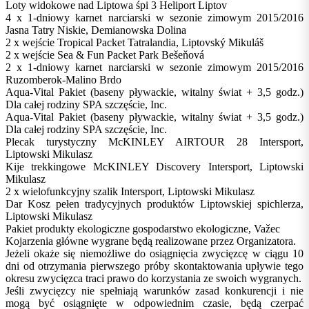
Loty widokowe nad Liptowa śpi 3 Heliport Liptov
4 x 1-dniowy karnet narciarski w sezonie zimowym 2015/2016
Jasna Tatry Niskie, Demianowska Dolina
2 x wejście Tropical Packet Tatralandia, Liptovský Mikuláš
2 x wejście Sea & Fun Packet Park Bešeňová
2 x 1-dniowy karnet narciarski w sezonie zimowym 2015/2016
Ruzomberok-Malino Brdo
Aqua-Vital Pakiet (baseny pływackie, witalny świat + 3,5 godz.)
Dla całej rodziny SPA szczęście, Inc.
Aqua-Vital Pakiet (baseny pływackie, witalny świat + 3,5 godz.)
Dla całej rodziny SPA szczęście, Inc.
Plecak turystyczny McKINLEY AIRTOUR 28 Intersport,
Liptowski Mikulasz
Kije trekkingowe McKINLEY Discovery Intersport, Liptowski
Mikulasz
2 x wielofunkcyjny szalik Intersport, Liptowski Mikulasz
Dar Kosz pełen tradycyjnych produktów Liptowskiej spichlerza,
Liptowski Mikulasz
Pakiet produkty ekologiczne gospodarstwo ekologiczne, Važec
Kojarzenia główne wygrane będą realizowane przez Organizatora.
Jeżeli okaże się niemożliwe do osiągnięcia zwycięzcę w ciągu 10
dni od otrzymania pierwszego próby skontaktowania upływie tego
okresu zwycięzca traci prawo do korzystania ze swoich wygranych.
Jeśli zwycięzcy nie spełniają warunków zasad konkurencji i nie
mogą być osiągnięte w odpowiednim czasie, będą czerpać