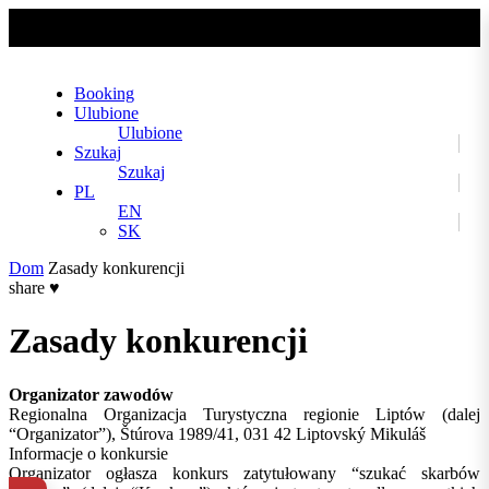
No slider text has been added yet.
Booking
Ulubione
Ulubione
Szukaj
Szukaj
PL
EN
SK
Dom
Zasady konkurencji
share
♥
Zasady konkurencji
Organizator zawodów
Regionalna Organizacja Turystyczna regionie Liptów (dalej
“Organizator”), Štúrova 1989/41, 031 42 Liptovský Mikuláš
Informacje o konkursie
Organizator ogłasza konkurs zatytułowany “szukać skarbów