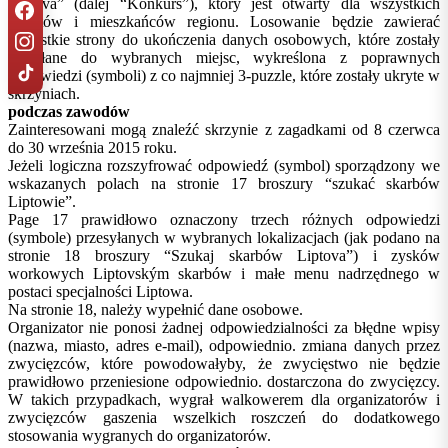
Liptova” (dalej “Konkurs”), który jest otwarty dla wszystkich
turystów i mieszkańców regionu. Losowanie będzie zawierać
wszystkie strony do ukończenia danych osobowych, które zostały
przesłane do wybranych miejsc, wykreślona z poprawnych
odpowiedzi (symboli) z co najmniej 3-puzzle, które zostały ukryte w
skrzyniach.
podczas zawodów
Zainteresowani mogą znaleźć skrzynie z zagadkami od 8 czerwca
do 30 września 2015 roku.
Jeżeli logiczna rozszyfrować odpowiedź (symbol) sporządzony we
wskazanych polach na stronie 17 broszury “szukać skarbów
Liptowie”.
Page 17 prawidłowo oznaczony trzech różnych odpowiedzi
(symbole) przesyłanych w wybranych lokalizacjach (jak podano na
stronie 18 broszury “Szukaj skarbów Liptova”) i zysków
workowych Liptovským skarbów i małe menu nadrzędnego w
postaci specjalności Liptowa.
Na stronie 18, należy wypełnić dane osobowe.
Organizator nie ponosi żadnej odpowiedzialności za błędne wpisy
(nazwa, miasto, adres e-mail), odpowiednio. zmiana danych przez
zwycięzców, które powodowałyby, że zwycięstwo nie będzie
prawidłowo przeniesione odpowiednio. dostarczona do zwycięzcy.
W takich przypadkach, wygrał walkowerem dla organizatorów i
zwycięzców gaszenia wszelkich roszczeń do dodatkowego
stosowania wygranych do organizatorów.