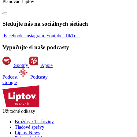
Plánovač Liptov
Sledujte nás na sociálnych sietiach
Facebook
Instagram
Youtube
TikTok
Vypočujte si naše podcasty
Spotify
Apple
Podcast
Podcasty
Google
Užitočné odkazy
Brožúry / Tlačoviny
Tlačové správy
Liptov News