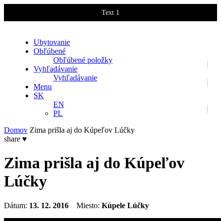
Text 1
Text 2
Ubytovanie
Obľúbené
Obľúbené položky
Vyhľadávanie
Vyhľadávanie
Menu
SK
EN
PL
Domov
Zima prišla aj do Kúpeľov Lúčky
share
♥
Zima prišla aj do Kúpeľov
Lúčky
Dátum:
13. 12. 2016
Miesto:
Kúpele
Lúčky