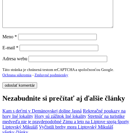
Meno
*
E-mail
*
Adresa webu
Táto stránka je chránená testom reCAPTCHA a spoločnosťou Google.
Ochrana súkromia
-
Zmluvné podmienky
Nezabudnite si prečítať aj ďalšie články
Kam s deťmi v Demänovskej doline
Jasná
Rekreačné poukazy na
hory
Iné lokality
Hory sú zážitok
Iné lokality
Stretnúť na turistike
medveďa nie je pravdepodobné
Zimu a leto na Liptove spoja športy
Liptovský Mikuláš
Vyčistili brehy mora
Liptovský Mikuláš
všetky články