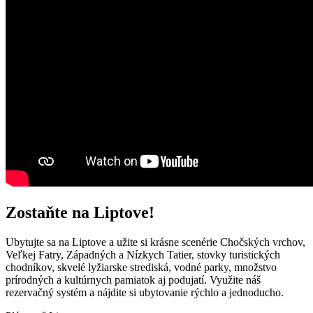
Zostaňte na Liptove!
Ubytujte sa na Liptove a užite si krásne scenérie Chočských vrchov,
Veľkej Fatry, Západných a Nízkych Tatier, stovky turistických
chodníkov, skvelé lyžiarske strediská, vodné parky, množstvo
prírodných a kultúrnych pamiatok aj podujatí. Využite náš
rezervačný systém a nájdite si ubytovanie rýchlo a jednoducho.