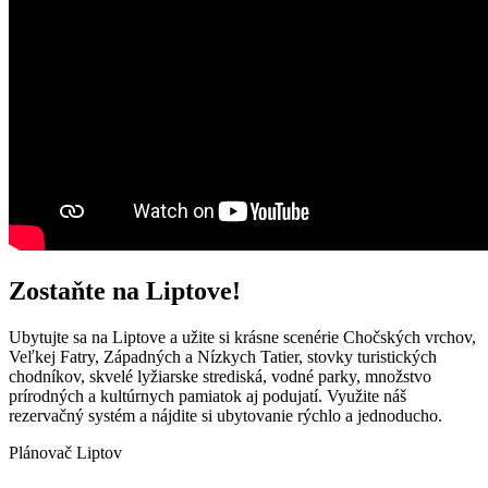
Zostaňte na Liptove!
Ubytujte sa na Liptove a užite si krásne scenérie Chočských vrchov,
Veľkej Fatry, Západných a Nízkych Tatier, stovky turistických
chodníkov, skvelé lyžiarske strediská, vodné parky, množstvo
prírodných a kultúrnych pamiatok aj podujatí. Využite náš
rezervačný systém a nájdite si ubytovanie rýchlo a jednoducho.
Plánovač Liptov