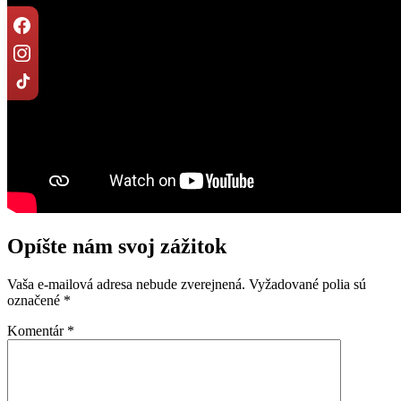
Opíšte nám svoj zážitok
Vaša e-mailová adresa nebude zverejnená.
Vyžadované polia sú
označené
*
Komentár
*