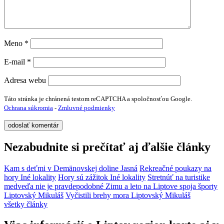
Meno
*
E-mail
*
Adresa webu
Táto stránka je chránená testom reCAPTCHA a spoločnosťou Google.
Ochrana súkromia
-
Zmluvné podmienky
Nezabudnite si prečítať aj ďalšie články
Kam s deťmi v Demänovskej doline
Jasná
Rekreačné poukazy na
hory
Iné lokality
Hory sú zážitok
Iné lokality
Stretnúť na turistike
medveďa nie je pravdepodobné
Zimu a leto na Liptove spoja športy
Liptovský Mikuláš
Vyčistili brehy mora
Liptovský Mikuláš
všetky články