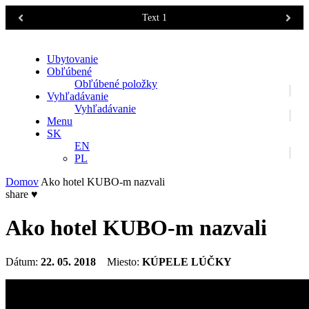
Text 1
Ubytovanie
Obľúbené
Obľúbené položky
Vyhľadávanie
Vyhľadávanie
Menu
SK
EN
PL
Domov
Ako hotel KUBO-m nazvali
share
♥
Ako hotel KUBO-m nazvali
Dátum:
22. 05. 2018
Miesto:
KÚPELE LÚČKY