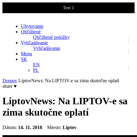
Text 1
Text 2
Ubytovanie
Obľúbené
Obľúbené položky
Vyhľadávanie
Vyhľadávanie
Menu
SK
EN
PL
Domov
LiptovNews: Na LIPTOV-e sa zima skutočne oplatí
share
♥
LiptovNews: Na LIPTOV-e sa
zima skutočne oplatí
Dátum:
14. 11. 2018
Miesto:
Liptov