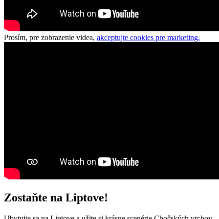
Prosím, pre zobrazenie videa,
akceptujte cookies pre marketing.
Zostaňte na Liptove!
Ubytujte sa na Liptove a užite si krásne scenérie Chočských vrchov,