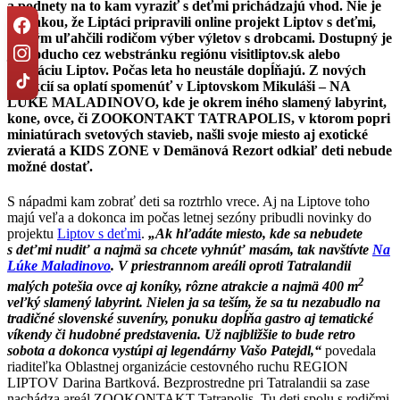
a podnety na to kam vyraziť s deťmi prichádzajú vhod. Nie je
novinkou, že Liptáci pripravili online projekt Liptov s deťmi,
ktorým uľahčili rodičom výber výletov s drobcami. Dostupný je
jednoducho cez webstránku regiónu visitliptov.sk alebo
aplikáciu Liptov. Počas leta ho neustále dopĺňajú. Z nových
atrakcií sa oplatí spomenúť v Liptovskom Mikuláši – NA
LÚKE MALADINOVO,
kde je okrem iného slamený labyrint,
kone, ovce, či ZOOKONTAKT TATRAPOLIS,
v ktorom popri
miniatúrach svetových stavieb, našli svoje miesto aj exotické
zvieratá a KIDS ZONE v Demänová Rezort odkiaľ deti nebude
možné dostať.
S nápadmi kam zobrať deti sa roztrhlo vrece. Aj na Liptove toho
majú veľa a dokonca im počas letnej sezóny pribudli novinky do
projektu
Liptov s deťmi
.
„Ak hľadáte miesto, kde sa nebudete
s deťmi nudiť a najmä sa chcete vyhnúť masám, tak navštívte
Na
Lúke Maladinovo
. V priestrannom areáli oproti Tatralandii
2
malých potešia ovce aj koníky, rôzne atrakcie a najmä 400 m
veľký slamený labyrint. Nielen ja sa teším, že sa tu nezabudlo na
tradičné slovenské suveníry, ponuku dopĺňa gastro aj tematické
víkendy či hudobné predstavenia. Už najbližšie to bude retro
sobota a dokonca vystúpi aj legendárny Vašo Patejdl,“
povedala
riaditeľka Oblastnej organizácie cestovného ruchu REGION
LIPTOV Darina Bartková. Bezprostredne pri Tatralandii sa zase
nachádza areál ZOOKONTAKT Tatrapolis. Tu deti spolu s rodičmi