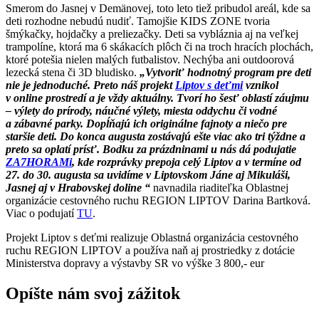
Smerom do Jasnej v Demänovej, toto leto tiež pribudol areál, kde sa
deti rozhodne nebudú nudiť. Tamojšie KIDS ZONE tvoria
šmýkačky, hojdačky a preliezačky. Deti sa vybláznia aj na veľkej
trampolíne, ktorá ma 6 skákacích plôch či na troch hracích plochách,
ktoré potešia nielen malých futbalistov. Nechýba ani outdoorová
lezecká stena či 3D bludisko.
„Vytvoriť hodnotný program pre deti
nie je jednoduché. Preto náš projekt
Liptov s deťmi
vznikol
v online prostredí a je vždy aktuálny. Tvorí ho šesť oblastí záujmu
– výlety do prírody, náučné výlety, miesta oddychu či vodné
a zábavné parky. Dopĺňajú ich originálne fajnoty a niečo pre
staršie deti. Do konca augusta zostávajú ešte viac ako tri týždne a
preto sa oplatí prísť. Bodku za prázdninami u nás dá podujatie
ZA7HORAMi
, kde rozprávky prepoja celý Liptov a v termíne od
27. do 30. augusta sa uvidíme v Liptovskom Jáne aj Mikuláši,
Jasnej aj v Hrabovskej doline “
navnadila riaditeľka Oblastnej
organizácie cestovného ruchu REGION LIPTOV Darina Bartková.
Viac o podujatí
TU
.
Projekt Liptov s deťmi realizuje Oblastná organizácia cestovného
ruchu REGION LIPTOV a používa naň aj prostriedky z dotácie
Ministerstva dopravy a výstavby SR vo výške 3 800,- eur
Opíšte nám svoj zážitok