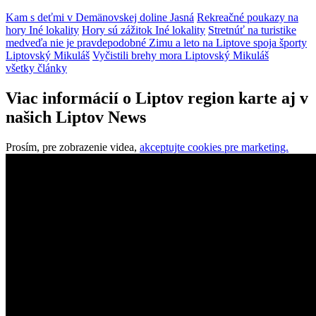
Kam s deťmi v Demänovskej doline
Jasná
Rekreačné poukazy na
hory
Iné lokality
Hory sú zážitok
Iné lokality
Stretnúť na turistike
medveďa nie je pravdepodobné
Zimu a leto na Liptove spoja športy
Liptovský Mikuláš
Vyčistili brehy mora
Liptovský Mikuláš
všetky články
Viac informácií o Liptov region karte aj v
našich Liptov News
Prosím, pre zobrazenie videa,
akceptujte cookies pre marketing.