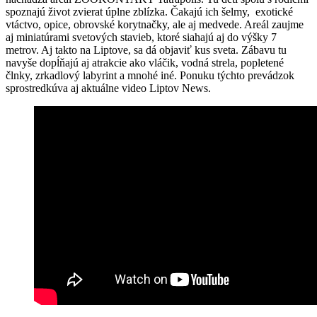
spoznajú život zvierat úplne zblízka. Čakajú ich šelmy, exotické
vtáctvo, opice, obrovské korytnačky, ale aj medvede. Areál zaujme
aj miniatúrami svetových stavieb, ktoré siahajú aj do výšky 7
metrov. Aj takto na Liptove, sa dá objaviť kus sveta. Zábavu tu
navyše dopĺňajú aj atrakcie ako vláčik, vodná strela, popletené
člnky, zrkadlový labyrint a mnohé iné. Ponuku týchto prevádzok
sprostredkúva aj aktuálne video Liptov News.