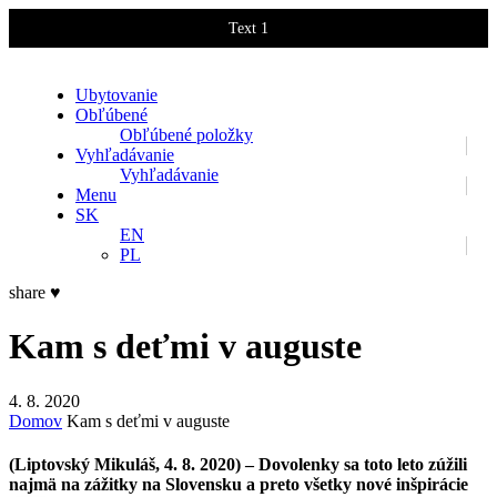
Text 1
Text 2
Ubytovanie
Obľúbené
Obľúbené položky
Vyhľadávanie
Vyhľadávanie
Menu
SK
EN
PL
share
♥
Kam s deťmi v auguste
4. 8. 2020
Domov
Kam s deťmi v auguste
(Liptovský Mikuláš, 4. 8. 2020)
– Dovolenky sa toto leto zúžili
najmä na zážitky na Slovensku a preto všetky nové inšpirácie