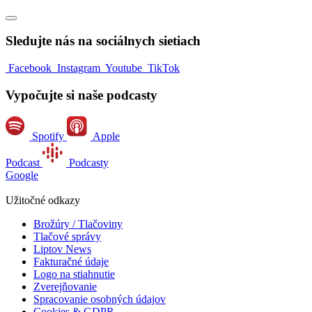
Sledujte nás na sociálnych sietiach
Facebook
Instagram
Youtube
TikTok
Vypočujte si naše podcasty
Spotify
Apple
Podcast
Podcasty
Google
Užitočné odkazy
Brožúry / Tlačoviny
Tlačové správy
Liptov News
Fakturačné údaje
Logo na stiahnutie
Zverejňovanie
Spracovanie osobných údajov
Cookies & GDPR