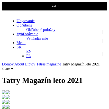
Text 1
Text 2
Ubytovanie
Obľúbené
Obľúbené položky
Vyhľadávanie
Vyhľadávanie
Menu
SK
EN
PL
Domov
About Liptov
Tatras magazine
Tatry Magazín leto 2021
share
♥
Tatry Magazín leto 2021