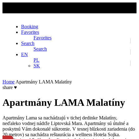
No slider text has been added yet.
Booking
Favorites
Favorites
Search
Search
EN
PL
SK
Home
Apartmány LAMA Malatíny
share
♥
Apartmány LAMA Malatíny
Apartmány Lama sa nachádzajú v tichej dedinke Malatíny,
neďaleko vodnej nádrže Liptovská Mara. Apartmány sú útulné a
poskytnú Vám dokonalé súkromie. V tesnej blízkosti zariadenia (do
20 metrov) sa nachádza reštaurácia a wellness Hotela Sojka.