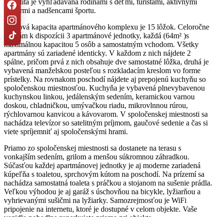
Lokalita je vyhľadávaná rodinami s deťmi, turistami, aktívnymi
seniormi a nadšencami športu.
Celková kapacita apartmánového komplexu je 15 lôžok. Celoročne
sú Vám k dispozícii 3 apartmánové jednotky, každá (64m² )s
maximálnou kapacitou 5 osôb a samostatným vchodom. Všetky
apartmány sú zariadené identicky. V každom z nich nájdete 2
spálne, pričom prvá z nich obsahuje dve samostatné lôžka, druhá je
vybavená manželskou posteľou s rozkladacím kreslom vo forme
prístelky. Na rovnakom poschodí nájdete aj prepojenú kuchyňu so
spoločenskou miestnosťou. Kuchyňa je vybavená plnevybavenou
kuchynskou linkou, jedálenským sedením, keramickou varnou
doskou, chladničkou, umývačkou riadu, mikrovlnnou rúrou,
rýchlovarnou kanvicou a kávovarom. V spoločenskej miestnosti sa
nachádza televízor so satelitným príjmom, gaučové sedenie a čas si
viete spríjemniť aj spoločenskými hrami.
Priamo zo spoločenskej miestnosti sa dostanete na terasu s
vonkajším sedením, grilom a menšou súkromnou záhradkou.
Súčasťou každej apartmánovej jednotky je aj moderne zariadená
kúpeľňa s toaletou, sprchovým kútom na poschodí. Na prízemí sa
nachádza samostatná toaleta s práčkou a stojanom na sušenie prádla.
Veľkou výhodou je aj garáž s úschovňou na bicykle, lyžiarňou a
vyhrievanými sušičmi na lyžiarky. Samozrejmosťou je WiFi
pripojenie na internetu, ktoré je dostupné v celom objekte. Vaše