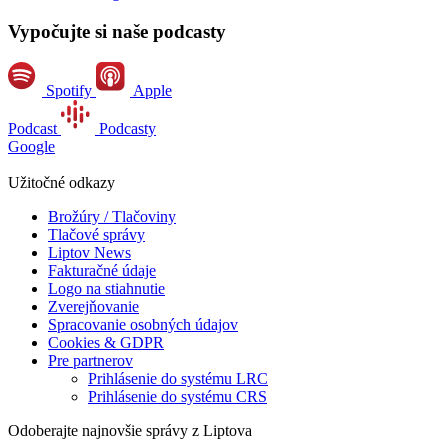
Vypočujte si naše podcasty
Spotify
Apple
Podcast
Podcasty
Google
Užitočné odkazy
Brožúry / Tlačoviny
Tlačové správy
Liptov News
Fakturačné údaje
Logo na stiahnutie
Zverejňovanie
Spracovanie osobných údajov
Cookies & GDPR
Pre partnerov
Prihlásenie do systému LRC
Prihlásenie do systému CRS
Odoberajte najnovšie správy z Liptova