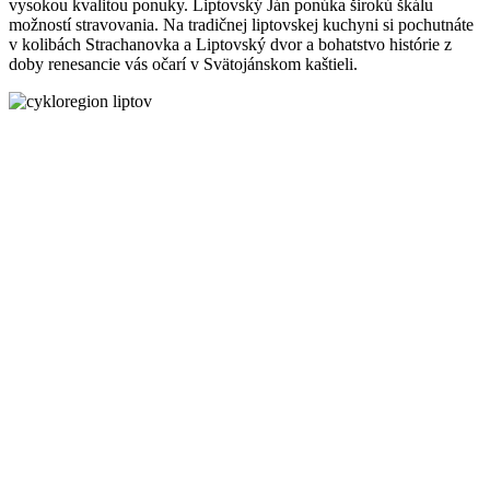
vysokou kvalitou ponuky. Liptovský Ján ponúka širokú škálu
možností stravovania. Na tradičnej liptovskej kuchyni si pochutnáte
v kolibách Strachanovka a Liptovský dvor a bohatstvo histórie z
doby renesancie vás očarí v Svätojánskom kaštieli.
CYKLOTRASY