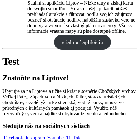
Stiahni si aplikáciu Liptov – Nízke tatry a získaj kartu
do svojho smartfónu. Vďaka našej aplikácii môžeš
prehliadať atrakcie a filtrovať podľa svojich záujmov,
pozrieť si otváracie hodiny, najbližšiu zastávku verejnej
dopravy a vytvoriť si vlastný plán dovolenky. Všetky
informácie vrátane mapy sú plne dostupné offline.
stiahnuť aplikáciu
Test
Zostaňte na Liptove!
Ubytujte sa na Liptove a užite si krásne scenérie Chočských vrchov,
Veľkej Fatry, Západných a Nízkych Tatier, stovky turistických
chodníkov, skvelé lyžiarske strediská, vodné parky, množstvo
prírodných a kultúrnych pamiatok aj podujatí. Využite náš
rezervačný systém a nájdite si ubytovanie rýchlo a jednoducho.
Sledujte nás na sociálnych sietiach
Facebook
Instagram
Youtube
TikTok