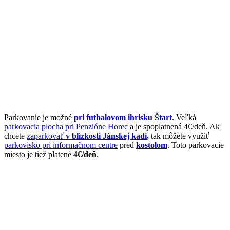
Parkovanie je možné
pri futbalovom ihrisku Štart
. Veľká
parkovacia plocha pri Penzióne Horec
a je spoplatnená 4€/deň. Ak
chcete
zaparkovať
v blízkosti Jánskej kadi
,
tak môžete využiť
parkovisko pri informačnom centre
pred
kostolom
. Toto parkovacie
miesto je tiež platené
4€/deň
.
PODUJATIA