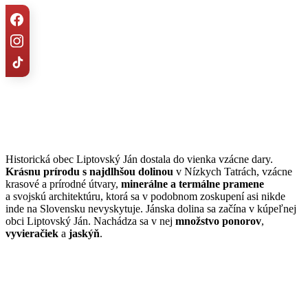
Historická obec Liptovský Ján dostala do vienka vzácne dary.
Krásnu prírodu s najdlhšou dolinou
v Nízkych Tatrách, vzácne
krasové a prírodné útvary,
minerálne a termálne pramene
a svojskú architektúru, ktorá sa v podobnom zoskupení asi nikde
inde na Slovensku nevyskytuje. Jánska dolina sa začína v kúpeľnej
obci Liptovský Ján. Nachádza sa v nej
množstvo ponorov
,
vyvieračiek
a
jaskýň
.