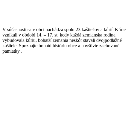
V súčasnosti sa v obci nachádza spolu 23 kaštieľov a kúrií. Kúrie
vznikali v období 14. – 17. st. kedy každá zemianska rodina
vybudovala kúriu, bohatší zemania neskôr stavali dvojpodlažné
kaštiele. Spoznajte bohatú históriu obce a navštívte zachované
pamiatky..
KULTÚRNE A INFORMAČNÉ
CENTRUM