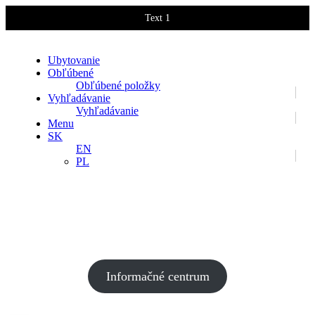
Text 1
Text 2
Ubytovanie
Obľúbené
Obľúbené položky
Vyhľadávanie
Vyhľadávanie
Menu
SK
EN
PL
Jánska dolina
Informačné centrum