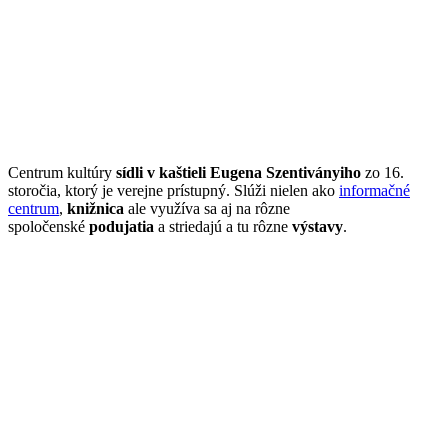
Centrum kultúry
sídli v kaštieli Eugena Szentiványiho
zo 16.
storočia, ktorý je verejne prístupný. Slúži nielen ako
informačné
centrum
,
knižnica
ale využíva sa aj na rôzne
spoločenské
podujatia
a striedajú a tu rôzne
výstavy
.
PARKOVANIE