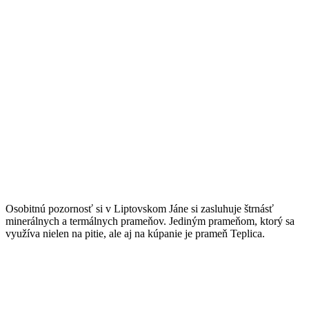
Osobitnú pozornosť si v Liptovskom Jáne si zasluhuje štrnásť
minerálnych a termálnych prameňov. Jediným prameňom, ktorý sa
využíva nielen na pitie, ale aj na kúpanie je prameň Teplica.
S DEŤMI