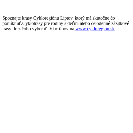
Spoznajte krásy Cykloregiónu Liptov, ktorý má skutočne čo
ponúknuť.Cyklotrasy pre rodiny s deťmi alebo celodenné zážitkové
trasy. Je z čoho vyberať. Viac tipov na
www.cykloregion.sk
.
KAŠTIELE A SAKRÁLNE
PAMIATKY