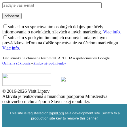
súhlasím so spracúvaním osobných údajov pre účely
informovania o novinkách, zľavách a iných marketing.
Viac info.
súhlasím s poskytnutím mojich osobných údajov iným
prevádzkovateľom na ďalšie spracúvanie za účelom marketingu.
Viac info.
Táto stránka je chránená testom reCAPTCHA a spoločnosťou Google.
Ochrana súkromia
-
Zmluvné podmienky
© 2016-2026 Visit Liptov
Aktivita je realizovaná s finančnou podporou Ministerstva
cestovného ruchu a športu Slovenskej republiky.
This site is registered on
wpml.org
as a development site. Switch to a
production site key to
remove this banner
.