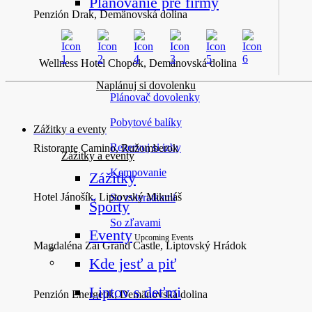
Plánovanie pre firmy
Penzión Drak, Demänovská dolina
Wellness Hotel Chopok, Demänovská dolina
Naplánuj si dovolenku
Plánovač dovolenky
Pobytové balíky
Zážitky a eventy
Rezervuj si izby
Ristorante Camino, Ružomberok
Zážitky a eventy
Kempovanie
Zážitky
Hotel Jánošík, Liptovský Mikuláš
So zvieratkami
Športy
So zľavami
Eventy
Upcoming Events
Magdaléna Zai Grand Castle, Liptovský Hrádok
Kde jesť a piť
Liptov s deťmi
Penzión Energetik, Demänovská dolina