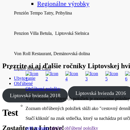
Regionálne výrobky
Penzión Tempo Tatry, Pribylina
Penzion Villa Betula, Liptovská Sielnica
Von Roll Restaurant, Demänovská dolina
Prezrite si aj ďalšie ročníky Liptovskej hv
Liptov Region Card
Ubytovanie
Obľúbené
Obľúbené položky
Upcoming Events
Liptovská hviezda 2016
Liptovská hviezda 2018
ALL EVENTS
Váš zoznam obľúbených položiek je mometálne prázdny
Zoznam obľúbených položiek slúži ako "cestovný denník
Test
Stačí kliknúť na znak srdiečka, ktorý sa nachádza pri ur
Zostaňte na Liptove!
celý zoznam
zdieľať obľúbené položky