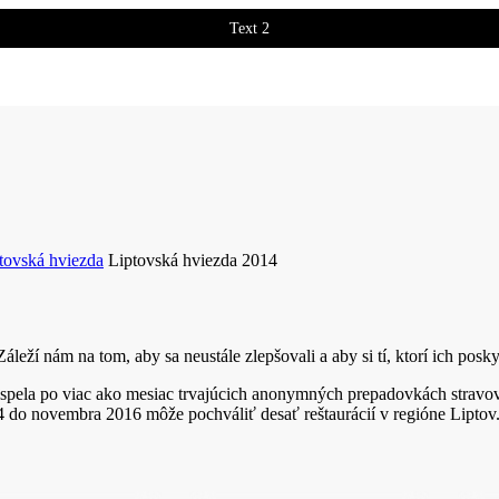
Text 2
tovská hviezda
Liptovská hviezda 2014
Záleží nám na tom, aby sa neustále zlepšovali a aby si tí, ktorí ich pos
dospela po viac ako mesiac trvajúcich anonymných prepadovkách stravov
 do novembra 2016 môže pochváliť desať reštaurácií v regióne Liptov