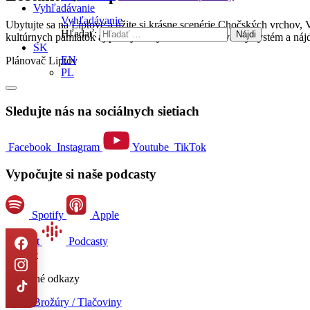
Vyhľadávanie
Vyhľadávanie
Ubytujte sa na Liptove a užite si krásne scenérie Chočských vrchov, 
Hľadať:
kultúrnych pamiatok aj podujatí. Využite náš rezervačný systém a náj
SK
EN
Plánovač Liptov
PL
Sledujte nás na sociálnych sietiach
Facebook
Instagram
Youtube
TikTok
Vypočujte si naše podcasty
Spotify
Apple
Podcast
Podcasty
Google
Užitočné odkazy
Brožúry / Tlačoviny