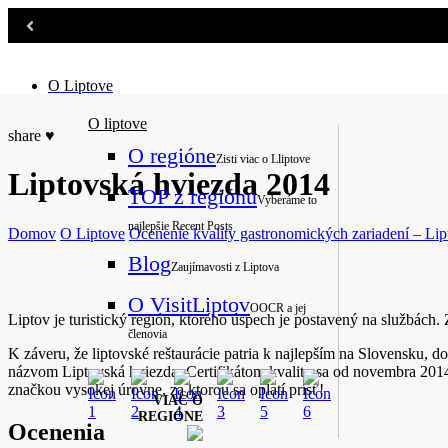
O Liptove
O liptove
share
♥
O regióne
Zisti viac o Lliptove
Liptovská hviezda 2014
TOP z regiónu
Vyberáme to
najlepšie
Recent Posts
Domov
O Liptove
Ocenenie kvality gastronomických zariadení – Lip
Blog
Zaujímavosti z Liptova
O VisitLiptov
OOCR a jej
Liptov je turistický región, ktorého úspech je postavený na službách. 
členovia
K záveru, že liptovské reštaurácie patria k najlepším na Slovensku, 
názvom Liptovská hviezda. Certifikátom kvality sa od novembra 2014
značkou vysokej úrovne, za ktorou sa oplatí prísť!
VIAC O
REGIÓNE
Ocenenia