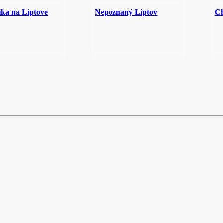
ika na Liptove
Nepoznaný Liptov
Ch