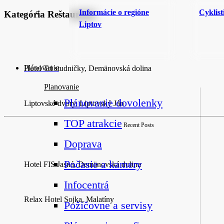
Informácie o regióne
Cyklist
Kategória Reštaurácie
Liptov
Plánovanie
Hotel Tri studničky, Demänovská dolina
Planovanie
Plánovanie dovolenky
Liptovské dvory, Liptovský Ján
TOP atrakcie
Recent Posts
Doprava
Počasie a kamery
Hotel FIS Jasná, Demänovská dolina
Infocentrá
Relax Hotel Sojka, Malatíny
Požičovne a servisy