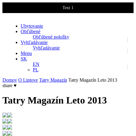
Text 1
Text 2
Ubytovanie
Obľúbené
Obľúbené položky
Vyhľadávanie
Vyhľadávanie
Menu
SK
EN
PL
Domov
O Liptove
Tatry Magazín
Tatry Magazín Leto 2013
share
♥
Tatry Magazín Leto 2013