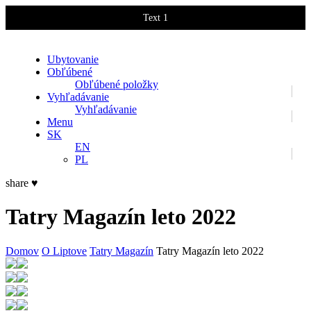
Text 1
Text 2
Ubytovanie
Obľúbené
Obľúbené položky
Vyhľadávanie
Vyhľadávanie
Menu
SK
EN
PL
share
♥
Tatry Magazín leto 2022
Domov
O Liptove
Tatry Magazín
Tatry Magazín leto 2022