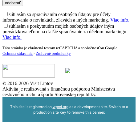
súhlasím so spracúvaním osobných údajov pre účely
informovania o novinkách, zľavách a iných marketing.
Viac info.
súhlasím s poskytnutím mojich osobných údajov iným
prevádzkovateľom na ďalšie spracúvanie za účelom marketingu.
Viac info.
Táto stránka je chránená testom reCAPTCHA a spoločnosťou Google.
Ochrana súkromia
-
Zmluvné podmienky
© 2016-2026 Visit Liptov
Aktivita je realizovaná s finančnou podporou Ministerstva
cestovného ruchu a športu Slovenskej republiky.
This site is registered on
wpml.org
as a development site. Switch to a
production site key to
remove this banner
.