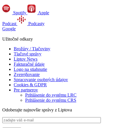
Spotify
Apple
Podcast
Podcasty
Google
Užitočné odkazy
Brožúry / Tlačoviny
Tlačové správy
Liptov News
Fakturačné údaje
Logo na stiahnutie
Zverejňovanie
Spracovanie osobných údajov
Cookies & GDPR
Pre partnerov
Prihlásenie do systému LRC
Prihlásenie do systému CRS
Odoberajte najnovšie správy z Liptova