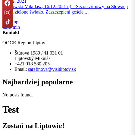
15. 12. 2021
(Liptowski Mikulasz, 16.12.2021 r.) – Sezon zimowy na Słowacji
dostał zielone światło. Zaszczepieni goście...
4 min
Kontakt
OOCR Region Liptov
Štúrova 1989 / 41 031 01
Liptovský Mikuláš
+421 918 580 205
Email:
sarafinova@visitliptov.sk
Najbardziej popularne
No posts found.
Test
Zostań na Liptowie!