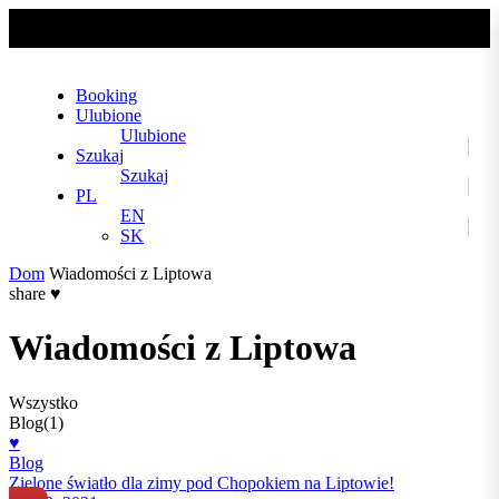
No slider text has been added yet.
Booking
Ulubione
Ulubione
Szukaj
Szukaj
PL
EN
SK
Dom
Wiadomości z Liptowa
share
♥
Wiadomości z Liptowa
Wszystko
Blog
(1)
♥
Blog
Zielone światło dla zimy pod Chopokiem na Liptowie!