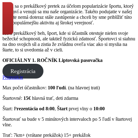
Jedná sa o prekážkový pretek za účelom popularizácie športu, ktorý
nás baví a venujú sa mu naše organizácie. Takéto podujatie v našej
lokalite nemá doteraz stále zastúpenie a chceli by sme priblížiť túto
stále populárnejšiu aktivitu aj širokej verejnosť.
Ide o prekážkový beh, šport, kde si účastník otestuje nielen svoje
bežecké schopnosti, ale taktiež fyzickú zdatnosť. Športovci si siahnu
na dno svojich síl a zistia že zvládnu oveľa viac ako si myslia na
štarte, to si uvedomia až v cieli.
OFICIÁLNY 1. ROČNÍK Liptovská pasovačka
Registrácia
Propozície
Max počet účastníkov:
100 ľudí
. (na hlavnej trati)
Štartovné:
15€
hlavná trať, deti zdarma
Štart: P
rezentácia od 8:00
,
Štart
prvej vlny o
10:00
Štartovať sa bude v 5 minútových intervaloch po 5 ľudí v štartovej
vlne.
Trať: 7km+ (vrátane prekážok) 15+ prekážok