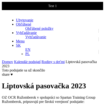
Text 1
Text 2
Ubytovanie
Obľúbené
Obľúbené položky
Vyhľadávanie
Vyhľadávanie
Menu
SK
EN
PL
Domov
Kalendár podujatí
Rodiny s deťmi
Liptovská pasovačka
2023
Toto podujatie sa už skončilo
share
♥
Liptovská pasovačka 2023
OZ OCR Ružomberok v spolupráci so Spartan Training Group
Ružomberok, pripravujú pre širokú verejnosť podujatie: