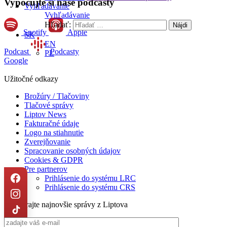
Vypočujte si naše podcasty
Vyhľadávanie
Vyhľadávanie
Hľadať:
Spotify
Apple
SK
EN
Podcast
Podcasty
PL
Google
Užitočné odkazy
Brožúry / Tlačoviny
Tlačové správy
Liptov News
Fakturačné údaje
Logo na stiahnutie
Zverejňovanie
Spracovanie osobných údajov
Cookies & GDPR
Pre partnerov
Prihlásenie do systému LRC
Prihlásenie do systému CRS
Odoberajte najnovšie správy z Liptova