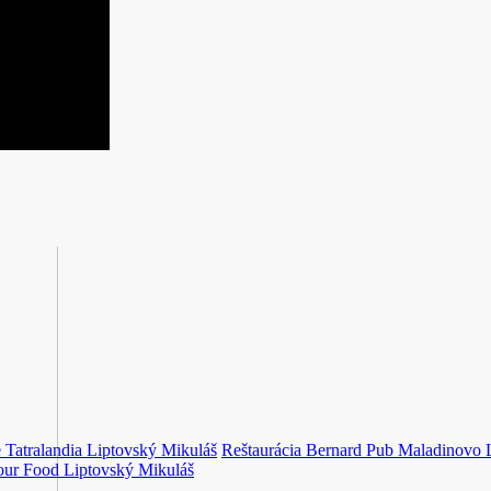
 Tatralandia
Liptovský Mikuláš
Reštaurácia Bernard Pub Maladinovo
our Food
Liptovský Mikuláš