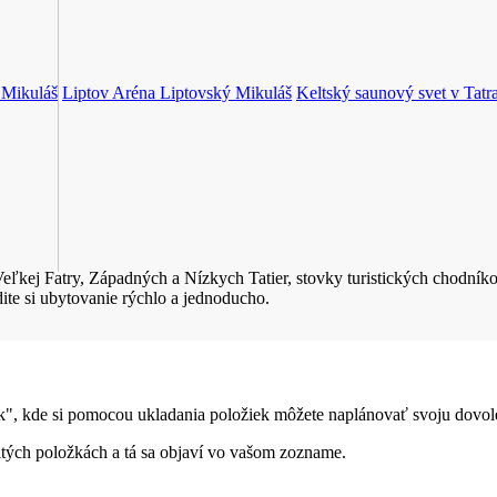
 Mikuláš
Liptov Aréna
Liptovský Mikuláš
Keltský saunový svet v Tatra
Veľkej Fatry, Západných a Nízkych Tatier, stovky turistických chodníko
dite si ubytovanie rýchlo a jednoducho.
", kde si pomocou ukladania položiek môžete naplánovať svoju dovole
čitých položkách a tá sa objaví vo vašom zozname.