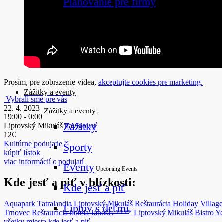
Plánovanie pre firmy
Naplánuj si dovolenku
Prosím, pre zobrazenie videa,
akceptujte cookies pre marketing.
Zážitky a eventy
Vybrali sme pre vás
22. 4. 2023
Zážitky a eventy
19:00 - 0:00
Zážitky
Liptovský Mikuláš
navigovať
12€
Kultúrne podujatie
Športy
kúpiť lístok
viac informácií o podujatí
Eventy
Upcoming Events
Kde jesť a piť v blízkosti:
Kde jesť a piť
Aquapark Tatralandia
Liptovský Mikuláš
Reštaurácia Holiday Village
Liptov s deťmi
Trnovec
Reštaurácia hotela Jánošík ****
Liptovský Mikuláš
Bistro Y
všetky miesta kde jesť a piť