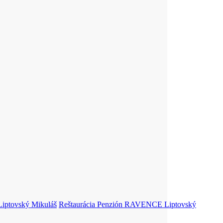
Liptovský Mikuláš
Reštaurácia Penzión RAVENCE
Liptovský