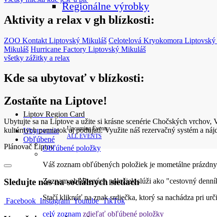
Regionálne výrobky
Aktivity a relax v gh blízkosti:
ZOO Kontakt
Liptovský Mikuláš
Celotelová Kryokomora
Liptovský
Mikuláš
Hurricane Factory
Liptovský Mikuláš
všetky zážitky a relax
Kde sa ubytovať v blízkosti:
Zostaňte na Liptove!
Liptov Region Card
Ubytujte sa na Liptove a užite si krásne scenérie Chočských vrchov, 
Upcoming Events
kultúrnych pamiatok aj podujatí. Využite náš rezervačný systém a náj
Ubytovanie
ALL EVENTS
Obľúbené
Plánovač Liptov
Obľúbené položky
Váš zoznam obľúbených položiek je mometálne prázdny
Sledujte nás na sociálnych sietiach
Zoznam obľúbených položiek slúži ako "cestovný denník
Stačí kliknúť na znak srdiečka, ktorý sa nachádza pri ur
Facebook
Instagram
Youtube
TikTok
celý zoznam
zdieľať obľúbené položky