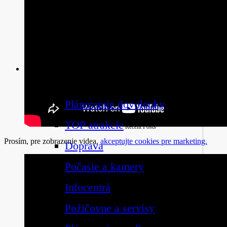
Plánovanie
Planovanie
Plánovanie dovolenky
TOP atrakcie
Recent Posts
Prosím, pre zobrazenie videa,
akceptujte cookies pre marketing.
Doprava
Počasie a kamery
Infocentrá
Požičovne a servisy