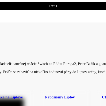
Text 1
Text 2
datelia tanečnej relácie Switch na Rádiu Europa2, Peter Bažík a gitar
Príďte sa zabaviť na niekoľko hodinovú párty do Liptov arény, ktorá sa
ika na Liptove
Nepoznaný Liptov
Ch