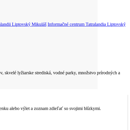
landii
Liptovský Mikuláš
Informačné centrum Tatralandia
Liptovský
v, skvelé lyžiarske strediská, vodné parky, množstvo prírodných a
nku alebo výlet a zoznam zdieľať so svojimi blízkymi.