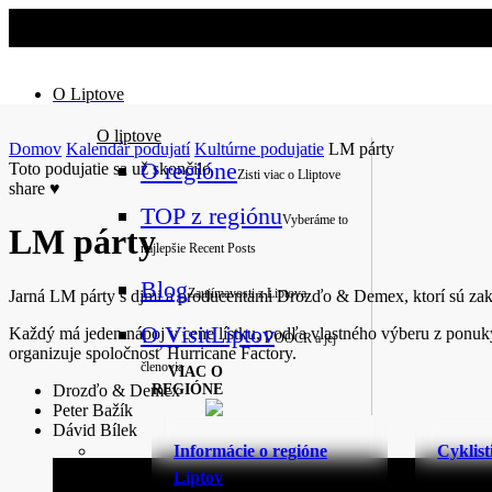
O Liptove
O liptove
Domov
Kalendár podujatí
Kultúrne podujatie
LM párty
O regióne
Toto podujatie sa už skončilo
Zisti viac o Lliptove
share
♥
TOP z regiónu
Vyberáme to
LM párty
najlepšie
Recent Posts
Blog
Zaujímavosti z Liptova
Jarná LM párty s djmi a producentami Drozďo & Demex, ktorí sú zakla
O VisitLiptov
Každý má jeden nápoj v cene lístku, podľa vlastného výberu z ponuky. 
OOCR a jej
organizuje spoločnosť Hurricane Factory.
členovia
VIAC O
Drozďo & Demex
REGIÓNE
Peter Bažík
Dávid Bílek
Informácie o regióne
Cyklist
Liptov