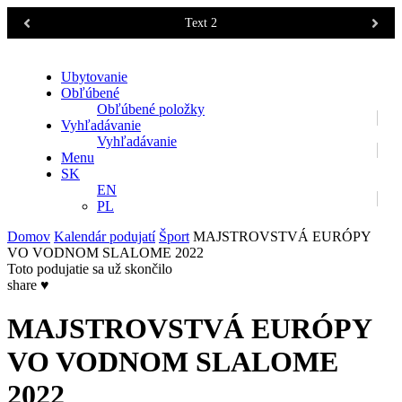
Text 2
Ubytovanie
Obľúbené
Obľúbené položky
Vyhľadávanie
Vyhľadávanie
Menu
SK
EN
PL
Domov
Kalendár podujatí
Šport
MAJSTROVSTVÁ EURÓPY
VO VODNOM SLALOME 2022
Toto podujatie sa už skončilo
share
♥
MAJSTROVSTVÁ EURÓPY
VO VODNOM SLALOME
2022