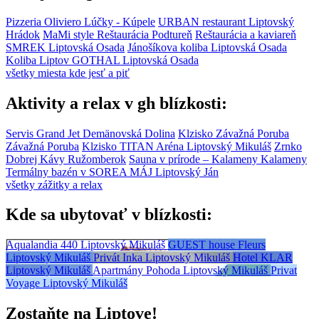
Pizzeria Oliviero
Lúčky - Kúpele
URBAN restaurant
Liptovský
Hrádok
MaMi style Reštaurácia
Podtureň
Reštaurácia a kaviareň
SMREK
Liptovská Osada
Jánošíkova koliba
Liptovská Osada
Koliba Liptov GOTHAL
Liptovská Osada
všetky miesta kde jesť a piť
Aktivity a relax v gh blízkosti:
Servis Grand Jet
Demänovská Dolina
Klzisko Závažná Poruba
Závažná Poruba
Klzisko TITAN Aréna
Liptovský Mikuláš
Zrnko
Dobrej Kávy
Ružomberok
Sauna v prírode – Kalameny
Kalameny
Termálny bazén v SOREA MÁJ
Liptovský Ján
všetky zážitky a relax
Kde sa ubytovať v blízkosti:
Aqualandia 440
Liptovský Mikuláš
GUEST house Fleurs
Liptovský Mikuláš
Privát Inka
Liptovský Mikuláš
Hotel KLAR
Liptovský Mikuláš
Apartmány Pohoda
Liptovský Mikuláš
Privat
Voyage
Liptovský Mikuláš
Zostaňte na Liptove!