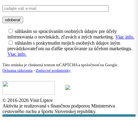
súhlasím so spracúvaním osobných údajov pre účely
informovania o novinkách, zľavách a iných marketing.
Viac info.
súhlasím s poskytnutím mojich osobných údajov iným
prevádzkovateľom na ďalšie spracúvanie za účelom marketingu.
Viac info.
Táto stránka je chránená testom reCAPTCHA a spoločnosťou Google.
Ochrana súkromia
-
Zmluvné podmienky
© 2016-2026 Visit Liptov
Aktivita je realizovaná s finančnou podporou Ministerstva
cestovného ruchu a športu Slovenskej republiky.
This site is registered on
wpml.org
as a development site. Switch to a
production site key to
remove this banner
.