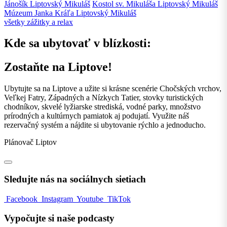
Jánošík
Liptovský Mikuláš
Kostol sv. Mikuláša
Liptovský Mikuláš
Múzeum Janka Kráľa
Liptovský Mikuláš
všetky zážitky a relax
Kde sa ubytovať v blízkosti:
Zostaňte na Liptove!
Ubytujte sa na Liptove a užite si krásne scenérie Chočských vrchov,
Veľkej Fatry, Západných a Nízkych Tatier, stovky turistických
chodníkov, skvelé lyžiarske strediská, vodné parky, množstvo
prírodných a kultúrnych pamiatok aj podujatí. Využite náš
rezervačný systém a nájdite si ubytovanie rýchlo a jednoducho.
Plánovač Liptov
Sledujte nás na sociálnych sietiach
Facebook
Instagram
Youtube
TikTok
Vypočujte si naše podcasty