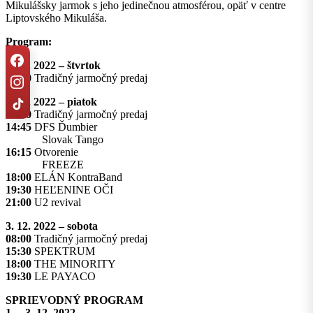
Mikulášsky jarmok s jeho jedinečnou atmosférou, opäť v centre
Liptovského Mikuláša.
Program:
1. 12. 2022 – štvrtok
10:00
Tradičný jarmočný predaj
2. 12. 2022 – piatok
10:00
Tradičný jarmočný predaj
14:45
DFS Ďumbier
Slovak Tango
16:15
Otvorenie
FREEZE
18:00
ELÁN KontraBand
19:30
HEĽENINE OČI
21:00
U2 revival
3. 12. 2022 – sobota
08:00
Tradičný jarmočný predaj
15:30
SPEKTRUM
18:00
THE MINORITY
19:30
LE PAYACO
SPRIEVODNÝ PROGRAM
1. – 3. 12. 2022