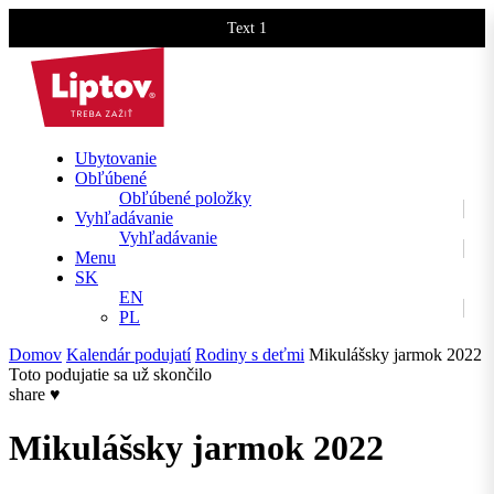
Text 1
Text 2
Ubytovanie
Obľúbené
Obľúbené položky
Vyhľadávanie
Vyhľadávanie
Menu
SK
EN
PL
Domov
Kalendár podujatí
Rodiny s deťmi
Mikulášsky jarmok 2022
Toto podujatie sa už skončilo
share
♥
Mikulášsky jarmok 2022