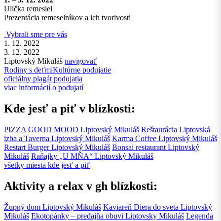
Ulička remesiel
Prezentácia remeselníkov a ich tvorivosti
Vybrali sme pre vás
1. 12. 2022
3. 12. 2022
Liptovský Mikuláš
navigovať
Rodiny s deťmi
Kultúrne podujatie
oficiálny plagát podujatia
viac informácií o podujatí
Kde jesť a piť v blízkosti:
PIZZA GOOD MOOD
Liptovský Mikuláš
Reštaurácia Liptovská
izba a Taverna
Liptovský Mikuláš
Karma Coffee
Liptovský Mikuláš
Restart Burger
Liptovský Mikuláš
Bonsai restaurant
Liptovský
Mikuláš
Raňajky „U MŇA“
Liptovský Mikuláš
všetky miesta kde jesť a piť
Aktivity a relax v gh blízkosti:
Župný dom
Liptovský Mikuláš
Kaviareň Diera do sveta
Liptovský
Mikuláš
Ekotopánky – predajňa obuvi
Liptovsky Mikuláš
Legenda