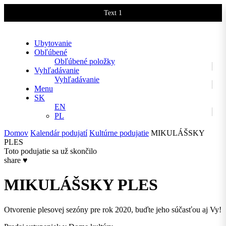
Text 1
Text 2
Ubytovanie
Obľúbené
Obľúbené položky
Vyhľadávanie
Vyhľadávanie
Menu
SK
EN
PL
Domov
Kalendár podujatí
Kultúrne podujatie
MIKULÁŠSKY
PLES
Toto podujatie sa už skončilo
share
♥
MIKULÁŠSKY PLES
Otvorenie plesovej sezóny pre rok 2020, buďte jeho súčasťou aj Vy!