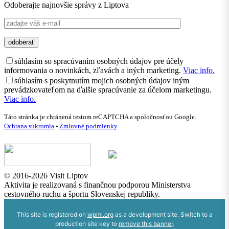
Odoberajte najnovšie správy z Liptova
súhlasím so spracúvaním osobných údajov pre účely
informovania o novinkách, zľavách a iných marketing.
Viac info.
súhlasím s poskytnutím mojich osobných údajov iným
prevádzkovateľom na ďalšie spracúvanie za účelom marketingu.
Viac info.
Táto stránka je chránená testom reCAPTCHA a spoločnosťou Google.
Ochrana súkromia
-
Zmluvné podmienky
© 2016-2026 Visit Liptov
Aktivita je realizovaná s finančnou podporou Ministerstva
cestovného ruchu a športu Slovenskej republiky.
This site is registered on
wpml.org
as a development site. Switch to a
production site key to
remove this banner
.