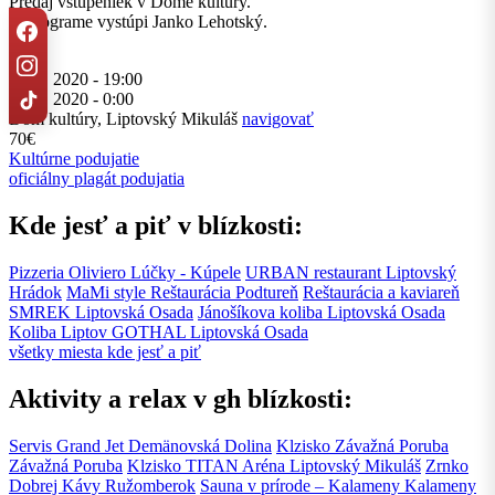
Predaj vstupeniek v Dome kultúry.
V programe vystúpi Janko Lehotský.
25. 1. 2020 - 19:00
26. 1. 2020 - 0:00
Dom kultúry, Liptovský Mikuláš
navigovať
70€
Kultúrne podujatie
oficiálny plagát podujatia
Kde jesť a piť v blízkosti:
Pizzeria Oliviero
Lúčky - Kúpele
URBAN restaurant
Liptovský
Hrádok
MaMi style Reštaurácia
Podtureň
Reštaurácia a kaviareň
SMREK
Liptovská Osada
Jánošíkova koliba
Liptovská Osada
Koliba Liptov GOTHAL
Liptovská Osada
všetky miesta kde jesť a piť
Aktivity a relax v gh blízkosti:
Servis Grand Jet
Demänovská Dolina
Klzisko Závažná Poruba
Závažná Poruba
Klzisko TITAN Aréna
Liptovský Mikuláš
Zrnko
Dobrej Kávy
Ružomberok
Sauna v prírode – Kalameny
Kalameny