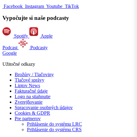
Facebook
Instagram
Youtube
TikTok
Vypočujte si naše podcasty
Spotify
Apple
Podcast
Podcasty
Google
Užitočné odkazy
Brožúry / Tlačoviny
Tlačové správy
Liptov News
Fakturačné údaje
Logo na stiahnutie
Zverejňovanie
Spracovanie osobných údajov
Cookies & GDPR
Pre partnerov
Prihlásenie do systému LRC
Prihlásenie do systému CRS