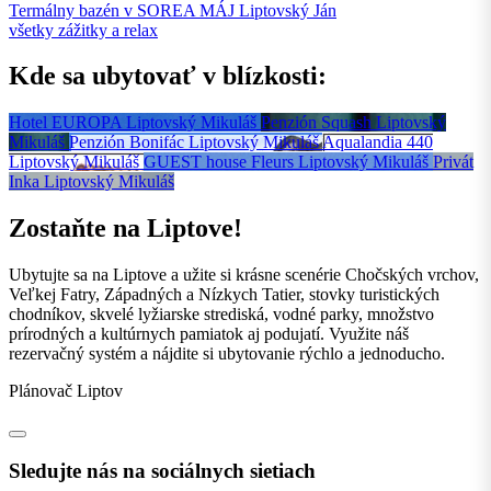
Termálny bazén v SOREA MÁJ
Liptovský Ján
všetky zážitky a relax
Kde sa ubytovať v blízkosti:
Hotel EUROPA
Liptovský Mikuláš
Penzión Squash
Liptovský
Mikuláš
Penzión Bonifác
Liptovský Mikuláš
Aqualandia 440
Liptovský Mikuláš
GUEST house Fleurs
Liptovský Mikuláš
Privát
Inka
Liptovský Mikuláš
Zostaňte na Liptove!
Ubytujte sa na Liptove a užite si krásne scenérie Chočských vrchov,
Veľkej Fatry, Západných a Nízkych Tatier, stovky turistických
chodníkov, skvelé lyžiarske strediská, vodné parky, množstvo
prírodných a kultúrnych pamiatok aj podujatí. Využite náš
rezervačný systém a nájdite si ubytovanie rýchlo a jednoducho.
Plánovač Liptov
Sledujte nás na sociálnych sietiach