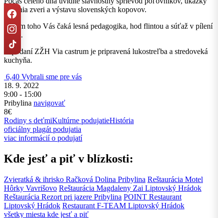
Počas celého dňa uvidíte slávnostný sprievod poľovníkov, ukážky
vábenia zveri a výstavu slovenských kopovov.
Okrem toho Vás čaká lesná pedagogika, hod flintou a súťaž v pílení
dreva.
V podaní ZŽH Via castrum je pripravená lukostreľba a stredoveká
kuchyňa.
6,40
Vybrali sme pre vás
18. 9. 2022
9:00 - 15:00
Pribylina
navigovať
8€
Rodiny s deťmi
Kultúrne podujatie
História
oficiálny plagát podujatia
viac informácií o podujatí
Kde jesť a piť v blízkosti:
Zvieratká & ihrisko Račková Dolina
Pribylina
Reštaurácia Motel
Hôrky
Vavrišovo
Reštaurácia Magdaleny Zai
Liptovský Hrádok
Reštaurácia Rezort pri jazere
Pribylina
POINT Restaurant
Liptovský Hrádok
Restaurant F-TEAM
Liptovský Hrádok
všetky miesta kde jesť a piť