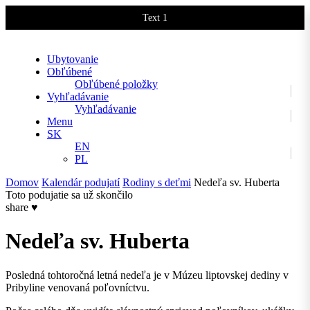
Text 1
Text 2
Ubytovanie
Obľúbené
Obľúbené položky
Vyhľadávanie
Vyhľadávanie
Menu
SK
EN
PL
Domov
Kalendár podujatí
Rodiny s deťmi
Nedeľa sv. Huberta
Toto podujatie sa už skončilo
share
♥
Nedeľa sv. Huberta
Posledná tohtoročná letná nedeľa je v Múzeu liptovskej dediny v
Pribyline venovaná poľovníctvu.