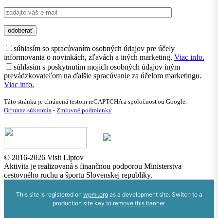
súhlasím so spracúvaním osobných údajov pre účely
informovania o novinkách, zľavách a iných marketing.
Viac info.
súhlasím s poskytnutím mojich osobných údajov iným
prevádzkovateľom na ďalšie spracúvanie za účelom marketingu.
Viac info.
Táto stránka je chránená testom reCAPTCHA a spoločnosťou Google.
Ochrana súkromia
-
Zmluvné podmienky
© 2016-2026 Visit Liptov
Aktivita je realizovaná s finančnou podporou Ministerstva
cestovného ruchu a športu Slovenskej republiky.
This site is registered on
wpml.org
as a development site. Switch to a
production site key to
remove this banner
.