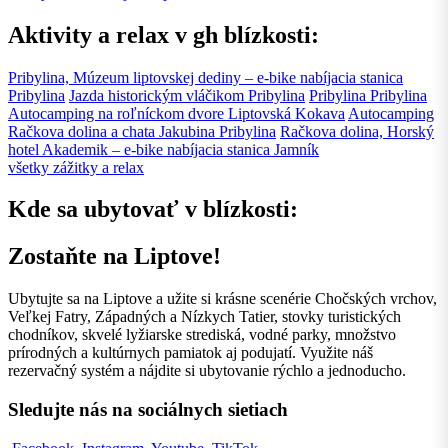
Aktivity a relax v gh blízkosti:
Pribylina, Múzeum liptovskej dediny – e-bike nabíjacia stanica
Pribylina
Jazda historickým vláčikom
Pribylina
Pribylina
Pribylina
Autocamping na roľníckom dvore
Liptovská Kokava
Autocamping
Račkova dolina a chata Jakubina
Pribylina
Račkova dolina, Horský
hotel Akademik – e-bike nabíjacia stanica
Jamník
všetky zážitky a relax
Kde sa ubytovať v blízkosti:
Zostaňte na Liptove!
Ubytujte sa na Liptove a užite si krásne scenérie Chočských vrchov,
Veľkej Fatry, Západných a Nízkych Tatier, stovky turistických
chodníkov, skvelé lyžiarske strediská, vodné parky, množstvo
prírodných a kultúrnych pamiatok aj podujatí. Využite náš
rezervačný systém a nájdite si ubytovanie rýchlo a jednoducho.
Sledujte nás na sociálnych sietiach