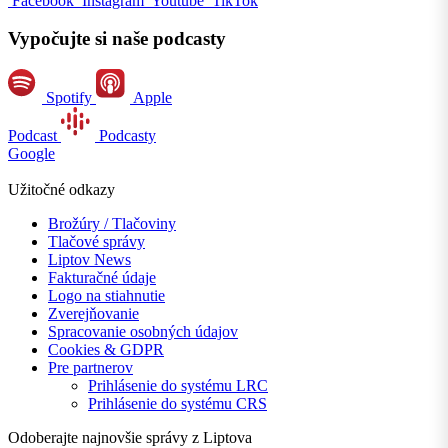
Facebook
Instagram
Youtube
TikTok
Vypočujte si naše podcasty
Spotify
Apple
Podcast
Podcasty
Google
Užitočné odkazy
Brožúry / Tlačoviny
Tlačové správy
Liptov News
Fakturačné údaje
Logo na stiahnutie
Zverejňovanie
Spracovanie osobných údajov
Cookies & GDPR
Pre partnerov
Prihlásenie do systému LRC
Prihlásenie do systému CRS
Odoberajte najnovšie správy z Liptova