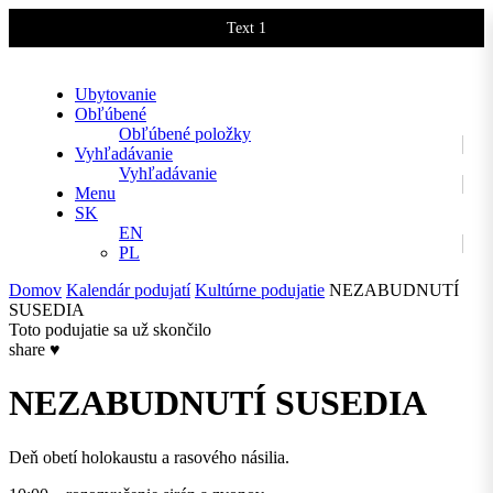
Text 1
Text 2
Ubytovanie
Obľúbené
Obľúbené položky
Vyhľadávanie
Vyhľadávanie
Menu
SK
EN
PL
Domov
Kalendár podujatí
Kultúrne podujatie
NEZABUDNUTÍ
SUSEDIA
Toto podujatie sa už skončilo
share
♥
NEZABUDNUTÍ SUSEDIA
Deň obetí holokaustu a rasového násilia.