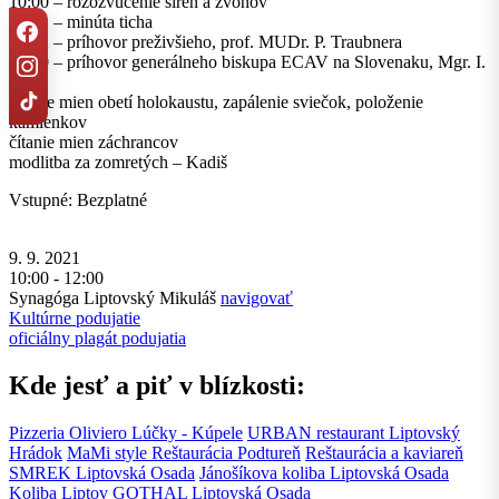
10:00 – rozozvučenie sirén a zvonov
10:01 – minúta ticha
10:02 – príhovor preživšieho, prof. MUDr. P. Traubnera
10:10 – príhovor generálneho biskupa ECAV na Slovenaku, Mgr. I.
Iľka
čítanie mien obetí holokaustu, zapálenie sviečok, položenie
kamienkov
čítanie mien záchrancov
modlitba za zomretých – Kadiš
Vstupné: Bezplatné
9. 9. 2021
10:00 - 12:00
Synagóga Liptovský Mikuláš
navigovať
Kultúrne podujatie
oficiálny plagát podujatia
Kde jesť a piť v blízkosti:
Pizzeria Oliviero
Lúčky - Kúpele
URBAN restaurant
Liptovský
Hrádok
MaMi style Reštaurácia
Podtureň
Reštaurácia a kaviareň
SMREK
Liptovská Osada
Jánošíkova koliba
Liptovská Osada
Koliba Liptov GOTHAL
Liptovská Osada