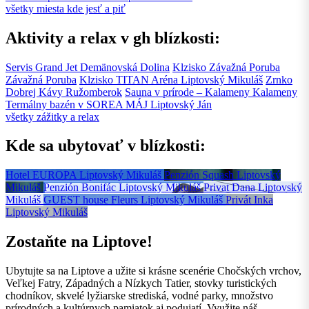
všetky miesta kde jesť a piť
Aktivity a relax v gh blízkosti:
Servis Grand Jet
Demänovská Dolina
Klzisko Závažná Poruba
Závažná Poruba
Klzisko TITAN Aréna
Liptovský Mikuláš
Zrnko
Dobrej Kávy
Ružomberok
Sauna v prírode – Kalameny
Kalameny
Termálny bazén v SOREA MÁJ
Liptovský Ján
všetky zážitky a relax
Kde sa ubytovať v blízkosti:
Hotel EUROPA
Liptovský Mikuláš
Penzión Squash
Liptovský
Mikuláš
Penzión Bonifác
Liptovský Mikuláš
Privat Dana
Liptovský
Mikuláš
GUEST house Fleurs
Liptovský Mikuláš
Privát Inka
Liptovský Mikuláš
Zostaňte na Liptove!
Ubytujte sa na Liptove a užite si krásne scenérie Chočských vrchov,
Veľkej Fatry, Západných a Nízkych Tatier, stovky turistických
chodníkov, skvelé lyžiarske strediská, vodné parky, množstvo
prírodných a kultúrnych pamiatok aj podujatí. Využite náš