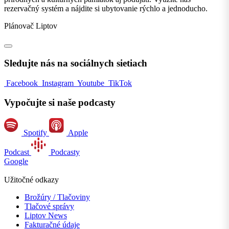
rezervačný systém a nájdite si ubytovanie rýchlo a jednoducho.
Plánovač Liptov
Sledujte nás na sociálnych sietiach
Facebook
Instagram
Youtube
TikTok
Vypočujte si naše podcasty
Spotify
Apple
Podcast
Podcasty
Google
Užitočné odkazy
Brožúry / Tlačoviny
Tlačové správy
Liptov News
Fakturačné údaje