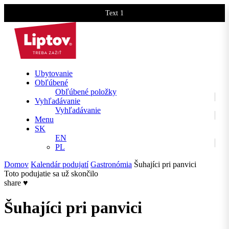
Text 1
Text 2
Ubytovanie
Obľúbené
Obľúbené položky
Vyhľadávanie
Vyhľadávanie
Menu
SK
EN
PL
Domov
Kalendár podujatí
Gastronómia
Šuhajíci pri panvici
Toto podujatie sa už skončilo
share
♥
Šuhajíci pri panvici