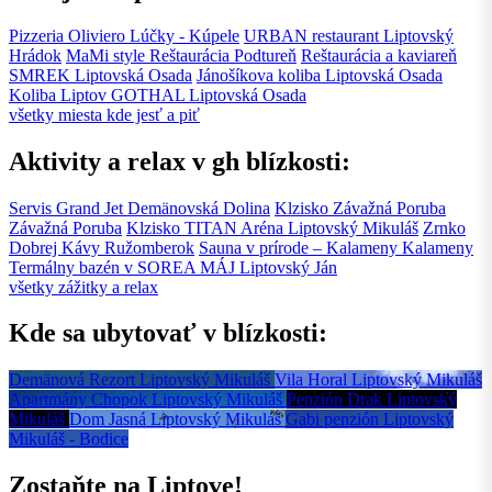
Pizzeria Oliviero
Lúčky - Kúpele
URBAN restaurant
Liptovský
Hrádok
MaMi style Reštaurácia
Podtureň
Reštaurácia a kaviareň
SMREK
Liptovská Osada
Jánošíkova koliba
Liptovská Osada
Koliba Liptov GOTHAL
Liptovská Osada
všetky miesta kde jesť a piť
Aktivity a relax v gh blízkosti:
Servis Grand Jet
Demänovská Dolina
Klzisko Závažná Poruba
Závažná Poruba
Klzisko TITAN Aréna
Liptovský Mikuláš
Zrnko
Dobrej Kávy
Ružomberok
Sauna v prírode – Kalameny
Kalameny
Termálny bazén v SOREA MÁJ
Liptovský Ján
všetky zážitky a relax
Kde sa ubytovať v blízkosti:
Demänová Rezort
Liptovský Mikuláš
Vila Horal
Liptovský Mikuláš
Apartmány Chopok
Liptovský Mikuláš
Penzión Drak
Liptovský
Mikuláš
Dom Jasná
Liptovský Mikuláš
Gabi penzión
Liptovský
Mikuláš - Bodice
Zostaňte na Liptove!