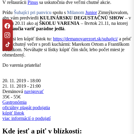
V reštaurácii
Pinus
sa uskutočnia dve veľmi chutné akcie.
Prídu
Šuhajíci pri panvicu
spolu s
Milanom
Junior
Zimnýkovalom
,
aby vám predviedli
KULINÁRSKU DEGUSTAČNÚ SHOW
– v
stredu 20.11 ako aj
ŠKOLU VARENIA
– štvrtok 21.11, na ktorej
vás
naučia variť parádne jedlá
.
Stačí si len kúpiť lístok tu:
https://demanovarezort.sk/suhajici/
a prísť
zažiť chutný večer s profi kuchármi: Marekom Ortom a Františkom
Sedlákom. Neváhajte si lístky kúpiť čím skôr, lebo počet miest je
obmedzený.
Do varenia priatelia!
20. 11. 2019 - 18:00
21. 11. 2019 - 21:00
Demänová
navigovať
35€ - 55€
Gastronómia
oficiálny plagát podujatia
kúpiť lístok
viac informácií o podujatí
Kde jesť a piť v blízkosti: