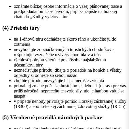
oznámte blízkej osobe informácie o vašej plánovanej trase a
predpokladanom čase návratu, príp. sa zapíšte na horskej
chate do „Knihy výletov a túr“
(4) Priebeh túry
na 1-dňovú túru odchádzajte skoro ráno a ukončite ju do
zotmenia
nevybočujte zo značkovaných turistických chodníkov a
rešpektujte vyznačené uzávery chodníkov a trás
rýchlosť pohybu v teréne prispôsobte najslabšiemu
účastníkovi túry
neznečisťujte prírodu, dbajte o poriadok na horách a všetky
odpadky si odneste so sebou nazad
chráňte prírodu, nezvyšujte hlas a nerušte zvieratá
pri náhlej zmene počasia, hustej hmle alebo ak je trasa pre vás
príliš náročná, nepreceňujte svoje sily, nie je hanbou vrátiť sa
naspäť
v prípade nehody privolajte pomoc Horskej záchrannej služby
(18300) alebo Leteckej záchrannej zdravotnej služby (18155)
(5) Všeobecné pravidlá národných parkov
na území národného parku sa návštevníci môžu pohybovať