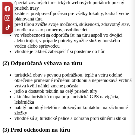
špecializovaných turistických webových portáloch presný
priebeh trasy
zistite si predpoveď počasia pre všetky lokality, kadiaľ vedie
plánovaná túra
pred túrou zvážte svoje možnosti, skúsenosti, zdravotný stav,
kondíciu a stav partnerov, osobitne detí
vo všeobecnosti sa odporúča ísť na túru aspoň vo dvojici
alebo trojici, v prípade potreby využite služby horského
vodcu alebo sprievodcu
vhodné je taktiež zabezpečiť si poistenie do hôr
(2) Odporúčaná výbava na túru
turistická obuv s pevnou podrážkou, teplé a vetru odolné
oblečenie primerané ročnému obdobiu a nepremokavá vrchná
vrstva kvôli náhlej zmene počasia
jedlo a dostatok tekutín na celý priebeh túry
aktuálna turistická mapa príp. turistická GPS navigácia,
lekárnička
nabitý mobilný telefón s uloženými kontaktmi na záchranné
zložky
vhodné sú aj turistické palice a ochrana proti silnému slnku
(3)
Pred odchodom na túru