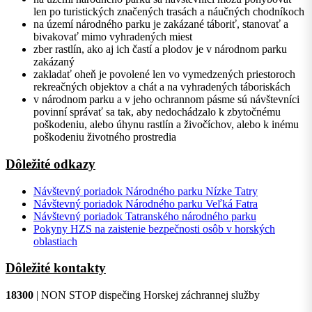
len po turistických značených trasách a náučných chodníkoch
na území národného parku je zakázané táboriť, stanovať a
bivakovať mimo vyhradených miest
zber rastlín, ako aj ich častí a plodov je v národnom parku
zakázaný
zakladať oheň je povolené len vo vymedzených priestoroch
rekreačných objektov a chát a na vyhradených táboriskách
v národnom parku a v jeho ochrannom pásme sú návštevníci
povinní správať sa tak, aby nedochádzalo k zbytočnému
poškodeniu, alebo úhynu rastlín a živočíchov, alebo k inému
poškodeniu životného prostredia
Dôležité odkazy
Návštevný poriadok Národného parku Nízke Tatry
Návštevný poriadok Národného parku Veľká Fatra
Návštevný poriadok Tatranského národného parku
Pokyny HZS na zaistenie bezpečnosti osôb v horských
oblastiach
Dôležité kontakty
18300
| NON STOP dispečing Horskej záchrannej služby