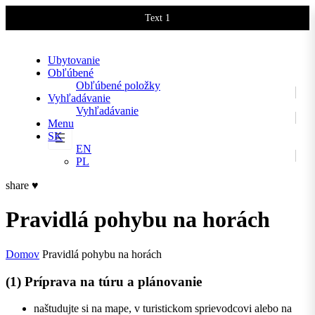
Text 1
Text 2
Ubytovanie
Obľúbené
Obľúbené položky
Vyhľadávanie
Vyhľadávanie
Menu
SK
EN
PL
share
♥
Pravidlá pohybu na horách
Domov
Pravidlá pohybu na horách
(1) Príprava na túru a plánovanie
naštudujte si na mape, v turistickom sprievodcovi alebo na