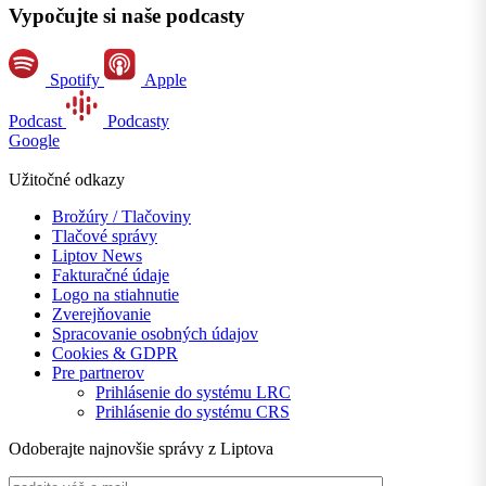
Vypočujte si naše podcasty
Spotify
Apple
Podcast
Podcasty
Google
Užitočné odkazy
Brožúry / Tlačoviny
Tlačové správy
Liptov News
Fakturačné údaje
Logo na stiahnutie
Zverejňovanie
Spracovanie osobných údajov
Cookies & GDPR
Pre partnerov
Prihlásenie do systému LRC
Prihlásenie do systému CRS
Odoberajte najnovšie správy z Liptova