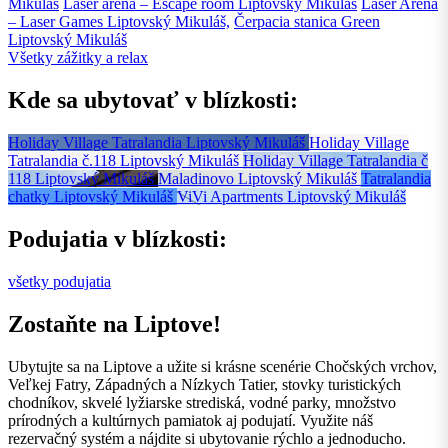
Mikuláš
Laser aréna – Escape room
Liptovský Mikuláš
Laser Aréna
– Laser Games
Liptovský Mikuláš,
Čerpacia stanica Green
Liptovský Mikuláš
Všetky zážitky a relax
Kde sa ubytovať v blízkosti:
Holiday Village Tatralandia
Liptovský Mikuláš
Holiday Village
Tatralandia č.118
Liptovský Mikuláš
Holiday Village Tatralandia č
118
Liptovský Mikuláš
Maladinovo
Liptovský Mikuláš
Tatralandia
chatky
Liptovský Mikuláš
ViVi Apartments
Liptovský Mikuláš
Podujatia v blízkosti:
všetky podujatia
Zostaňte na Liptove!
Ubytujte sa na Liptove a užite si krásne scenérie Chočských vrchov,
Veľkej Fatry, Západných a Nízkych Tatier, stovky turistických
chodníkov, skvelé lyžiarske strediská, vodné parky, množstvo
prírodných a kultúrnych pamiatok aj podujatí. Využite náš
rezervačný systém a nájdite si ubytovanie rýchlo a jednoducho.