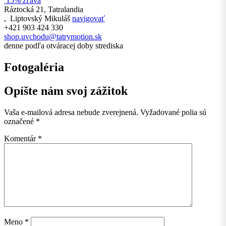
15% zľava
Ráztocká 21, Tatralandia
,
Liptovský Mikuláš
navigovať
+421 903 424 330
shop.uvchodu@tatrymotion.sk
denne podľa otváracej doby strediska
Fotogaléria
Opíšte nám svoj zážitok
Vaša e-mailová adresa nebude zverejnená.
Vyžadované polia sú
označené
*
Komentár
*
Meno
*