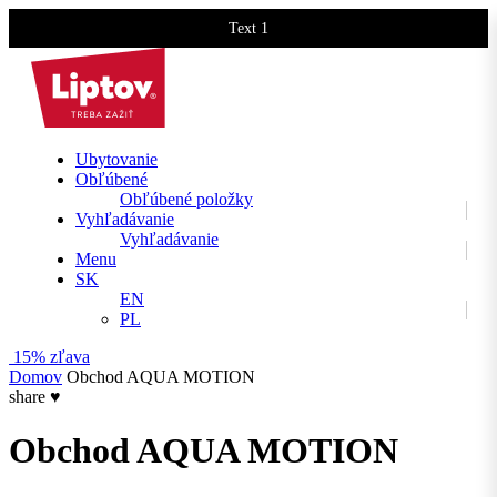
Text 1
Text 2
Ubytovanie
Obľúbené
Obľúbené položky
Vyhľadávanie
Vyhľadávanie
Menu
SK
EN
PL
15% zľava
Domov
Obchod AQUA MOTION
share
♥
Obchod AQUA MOTION