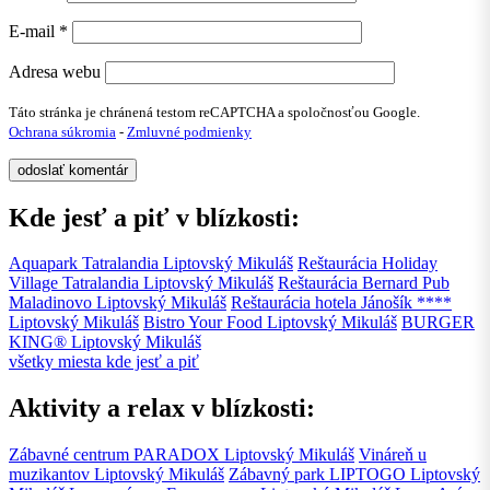
E-mail
*
Adresa webu
Táto stránka je chránená testom reCAPTCHA a spoločnosťou Google.
Ochrana súkromia
-
Zmluvné podmienky
Kde jesť a piť v blízkosti:
Aquapark Tatralandia
Liptovský Mikuláš
Reštaurácia Holiday
Village Tatralandia
Liptovský Mikuláš
Reštaurácia Bernard Pub
Maladinovo
Liptovský Mikuláš
Reštaurácia hotela Jánošík ****
Liptovský Mikuláš
Bistro Your Food
Liptovský Mikuláš
BURGER
KING®
Liptovský Mikuláš
všetky miesta kde jesť a piť
Aktivity a relax v blízkosti:
Zábavné centrum PARADOX
Liptovský Mikuláš
Vináreň u
muzikantov
Liptovský Mikuláš
Zábavný park LIPTOGO
Liptovský