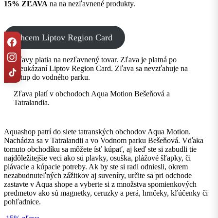
15% ZĽAVA
na na nezľavnené produkty.
chcem Liptov Region Card
Zľavy platia na nezľavnený tovar. Zľava je platná po
preukázaní Liptov Region Card. Zľava sa nevzťahuje na
vstup do vodného parku.
Zľava platí v obchodoch Aqua Motion Bešeňová a
Tatralandia.
Aquashop patrí do siete tatranských obchodov Aqua Motion.
Nachádza sa v Tatralandii a vo Vodnom parku Bešeňová. Vďaka
tomuto obchodíku sa môžete ísť kúpať, aj keď ste si zabudli tie
najdôležitejšie veci ako sú plavky, osuška, plážové šľapky, či
plávacie a kúpacie potreby. Ak by ste si radi odniesli, okrem
nezabudnuteľných zážitkov aj suveníry, určite sa pri odchode
zastavte v Aqua shope a vyberte si z množstva spomienkových
predmetov ako sú magnetky, ceruzky a perá, hrnčeky, kľúčenky či
pohľadnice.