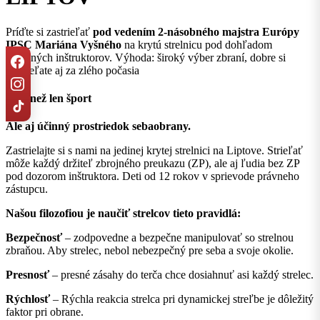
Príďte si zastrieľať
pod vedením 2-násobného majstra Európy
IPSC Mariána Vyšného
na krytú strelnicu pod dohľadom
skúsených inštruktorov. Výhoda: široký výber zbraní, dobre si
zastrieľate aj za zlého počasia
Viac než len šport
Ale aj účinný prostriedok sebaobrany.
Zastrielajte si s nami na jedinej krytej strelnici na Liptove. Strieľať
môže každý držiteľ zbrojného preukazu (ZP), ale aj ľudia bez ZP
pod dozorom inštruktora. Deti od 12 rokov v sprievode právneho
zástupcu.
Našou filozofiou je naučiť strelcov tieto pravidlá:
Bezpečnosť
– zodpovedne a bezpečne manipulovať so strelnou
zbraňou. Aby strelec, nebol nebezpečný pre seba a svoje okolie.
Presnosť
– presné zásahy do terča chce dosiahnuť asi každý strelec.
Rýchlosť
– Rýchla reakcia strelca pri dynamickej streľbe je dôležitý
faktor pri obrane.