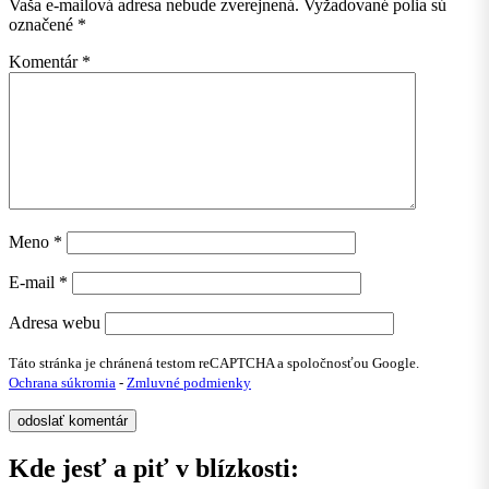
Vaša e-mailová adresa nebude zverejnená.
Vyžadované polia sú
označené
*
Komentár
*
Meno
*
E-mail
*
Adresa webu
Táto stránka je chránená testom reCAPTCHA a spoločnosťou Google.
Ochrana súkromia
-
Zmluvné podmienky
Kde jesť a piť v blízkosti: