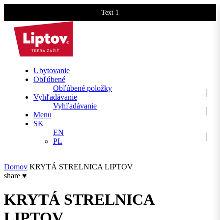
Text 1
Text 2
Ubytovanie
Obľúbené
Obľúbené položky
Vyhľadávanie
Vyhľadávanie
Menu
SK
EN
PL
Domov
KRYTÁ STRELNICA LIPTOV
share
♥
KRYTÁ STRELNICA
LIPTOV