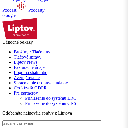
Podcast
Podcasty
Google
Užitočné odkazy
Brožúry / Tlačoviny
Tlačové správy
Liptov News
Fakturačné údaje
Logo na stiahnutie
Zverejňovanie
Spracovanie osobných údajov
Cookies & GDPR
Pre partnerov
Prihlásenie do systému LRC
Prihlásenie do systému CRS
Odoberajte najnovšie správy z Liptova