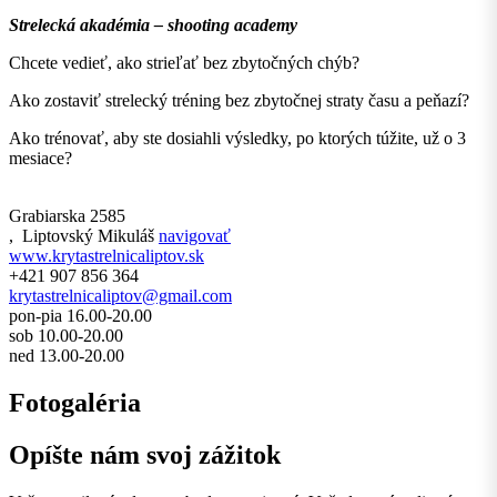
Strelecká akadémia – shooting academy
Chcete vedieť, ako strieľať bez zbytočných chýb?
Ako zostaviť strelecký tréning bez zbytočnej straty času a peňazí?
Ako trénovať, aby ste dosiahli výsledky, po ktorých túžite, už o 3
mesiace?
Grabiarska 2585
,
Liptovský Mikuláš
navigovať
www.krytastrelnicaliptov.sk
+421 907 856 364
krytastrelnicaliptov@gmail.com
pon-pia 16.00-20.00
sob 10.00-20.00
ned 13.00-20.00
Fotogaléria
Opíšte nám svoj zážitok