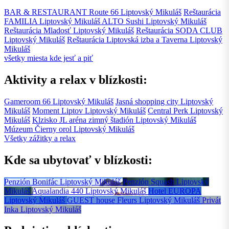
BAR & RESTAURANT Route 66
Liptovský Mikuláš
Reštaurácia
FAMILIA
Liptovský Mikuláš
ALTO Sushi
Liptovský Mikuláš
Reštaurácia Mladosť
Liptovský Mikuláš
Reštaurácia SODA CLUB
Liptovský Mikuláš
Reštaurácia Liptovská izba a Taverna
Liptovský
Mikuláš
všetky miesta kde jesť a piť
Aktivity a relax v blízkosti:
Gameroom 66
Liptovský Mikuláš
Jasná shopping city
Liptovský
Mikuláš
Moment Liptov
Liptovský Mikuláš
Central Perk
Liptovský
Mikuláš
Klzisko JL aréna zimný štadión
Liptovský Mikuláš
Múzeum Čierny orol
Liptovský Mikuláš
Všetky zážitky a relax
Kde sa ubytovať v blízkosti:
Penzión Bonifác
Liptovský Mikuláš
Penzión Squash
Liptovský
Mikuláš
Aqualandia 440
Liptovský Mikuláš
Hotel EUROPA
Liptovský Mikuláš
GUEST house Fleurs
Liptovský Mikuláš
Privát
Inka
Liptovský Mikuláš