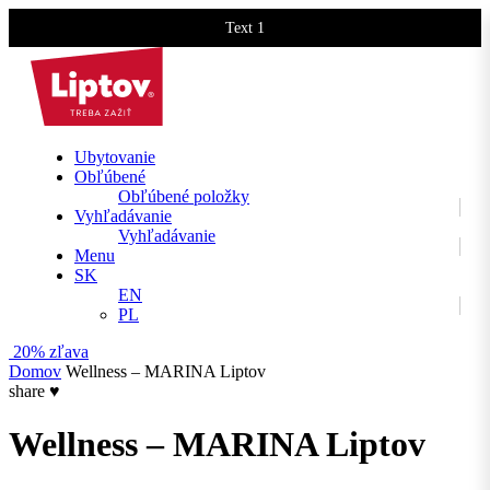
Text 1
Text 2
Ubytovanie
Obľúbené
Obľúbené položky
Vyhľadávanie
Vyhľadávanie
Menu
SK
EN
PL
20% zľava
Domov
Wellness – MARINA Liptov
share
♥
Wellness – MARINA Liptov