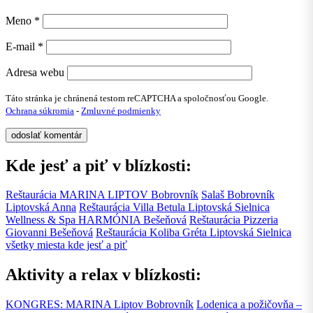
Meno
*
E-mail
*
Adresa webu
Táto stránka je chránená testom reCAPTCHA a spoločnosťou Google.
Ochrana súkromia
-
Zmluvné podmienky
Kde jesť a piť v blízkosti:
Reštaurácia MARINA LIPTOV
Bobrovník
Salaš Bobrovník
Liptovská Anna
Reštaurácia Villa Betula
Liptovská Sielnica
Wellness & Spa HARMÓNIA
Bešeňová
Reštaurácia Pizzeria
Giovanni
Bešeňová
Reštaurácia Koliba Gréta
Liptovská Sielnica
všetky miesta kde jesť a piť
Aktivity a relax v blízkosti:
KONGRES: MARINA Liptov
Bobrovník
Lodenica a požičovňa –