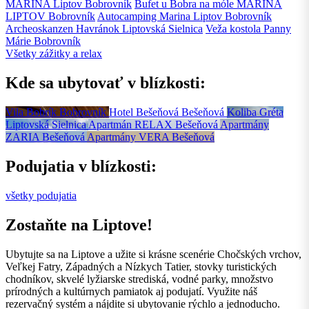
MARINA Liptov
Bobrovník
Bufet u Bobra na móle MARINA
LIPTOV
Bobrovník
Autocamping Marina Liptov
Bobrovník
Archeoskanzen Havránok
Liptovská Sielnica
Veža kostola Panny
Márie
Bobrovník
Všetky zážitky a relax
Kde sa ubytovať v blízkosti:
Vila Bobrík
Bobrovník
Hotel Bešeňová
Bešeňová
Koliba Gréta
Liptovská Sielnica
Apartmán RELAX
Bešeňová
Apartmány
ZARIA
Bešeňová
Apartmány VERA
Bešeňová
Podujatia v blízkosti:
všetky podujatia
Zostaňte na Liptove!
Ubytujte sa na Liptove a užite si krásne scenérie Chočských vrchov,
Veľkej Fatry, Západných a Nízkych Tatier, stovky turistických
chodníkov, skvelé lyžiarske strediská, vodné parky, množstvo
prírodných a kultúrnych pamiatok aj podujatí. Využite náš
rezervačný systém a nájdite si ubytovanie rýchlo a jednoducho.