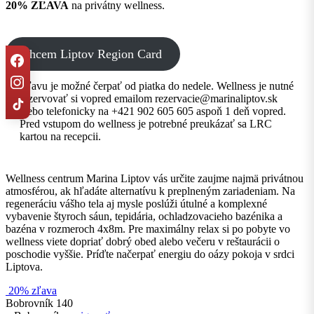
20% ZĽAVA
na privátny wellness.
chcem Liptov Region Card
Zľavu je možné čerpať od piatka do nedele. Wellness je nutné
rezervovať si vopred emailom rezervacie@marinaliptov.sk
alebo telefonicky na +421 902 605 605 aspoň 1 deň vopred.
Pred vstupom do wellness je potrebné preukázať sa LRC
kartou na recepcii.
Wellness centrum Marina Liptov vás určite zaujme najmä privátnou
atmosférou, ak hľadáte alternatívu k preplneným zariadeniam. Na
regeneráciu vášho tela aj mysle poslúži útulné a komplexné
vybavenie štyroch sáun, tepidária, ochladzovacieho bazénika a
bazéna v rozmeroch 4x8m. Pre maximálny relax si po pobyte vo
wellness viete dopriať dobrý obed alebo večeru v reštaurácii o
poschodie vyššie. Príďte načerpať energiu do oázy pokoja v srdci
Liptova.
20% zľava
Bobrovník 140