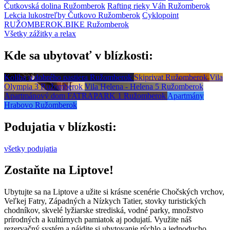
Čutkovská dolina
Ružomberok
Rafting rieky Váh
Ružomberok
Lekcia lukostreľby Čutkovo
Ružomberok
Cyklopoint
RUŽOMBEROK.BIKE
Ružomberok
Všetky zážitky a relax
Kde sa ubytovať v blízkosti:
Koliba u dobrého pastiera
Ružomberok
Skiprivat
Ružomberok
Vila
Olympia 3
Ružomberok
Vila Helena - Helena 5
Ružomberok
Apartmánový dom FATRAPARK 1
Ružomberok
Apartmány
Hrabovo
Ružomberok
Podujatia v blízkosti:
všetky podujatia
Zostaňte na Liptove!
Ubytujte sa na Liptove a užite si krásne scenérie Chočských vrchov,
Veľkej Fatry, Západných a Nízkych Tatier, stovky turistických
chodníkov, skvelé lyžiarske strediská, vodné parky, množstvo
prírodných a kultúrnych pamiatok aj podujatí. Využite náš
rezervačný systém a nájdite si ubytovanie rýchlo a jednoducho.