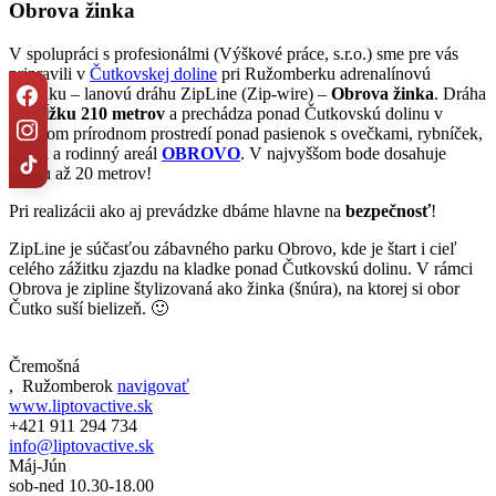
Obrova žinka
V spolupráci s profesionálmi (Výškové práce, s.r.o.) sme pre vás
pripravili v
Čutkovskej doline
pri Ružomberku adrenalínovú
novinku – lanovú dráhu ZipLine (Zip-wire) –
Obrova žinka
. Dráha
má
dĺžku 210 metrov
a prechádza ponad Čutkovskú dolinu v
krásnom prírodnom prostredí ponad pasienok s ovečkami, rybníček,
potok a rodinný areál
OBROVO
. V najvyššom bode dosahuje
výšku až 20 metrov!
Pri realizácii ako aj prevádzke dbáme hlavne na
bezpečnosť
!
ZipLine je súčasťou zábavného parku Obrovo, kde je štart i cieľ
celého zážitku zjazdu na kladke ponad Čutkovskú dolinu. V rámci
Obrova je zipline štylizovaná ako žinka (šnúra), na ktorej si obor
Čutko suší bielizeň. 🙂
Čremošná
,
Ružomberok
navigovať
www.liptovactive.sk
+421 911 294 734
info@liptovactive.sk
Máj-Jún
sob-ned 10.30-18.00