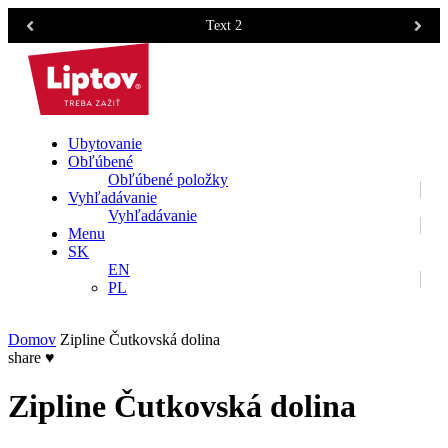
Text 2
Ubytovanie
Obľúbené
Obľúbené položky
Vyhľadávanie
Vyhľadávanie
Menu
SK
EN
PL
Domov
Zipline Čutkovská dolina
share
♥
Zipline Čutkovská dolina