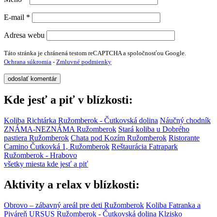
E-mail
*
Adresa webu
Táto stránka je chránená testom reCAPTCHA a spoločnosťou Google.
Ochrana súkromia
-
Zmluvné podmienky
Kde jesť a piť v blízkosti:
Koliba Richtárka
Ružomberok - Čutkovská dolina
Náučný chodník
ZNÁMA-NEZNÁMA
Ružomberok
Stará koliba u Dobrého
pastiera
Ružomberok
Chata pod Kozím
Ružomberok
Ristorante
Camino
Čutkovká 1, Ružomberok
Reštaurácia Fatrapark
Ružomberok - Hrabovo
všetky miesta kde jesť a piť
Aktivity a relax v blízkosti:
Obrovo – zábavný areál pre deti
Ružomberok
Koliba Fatranka a
Piváreň URSUS
Ružomberok - Čutkovská dolina
Klzisko