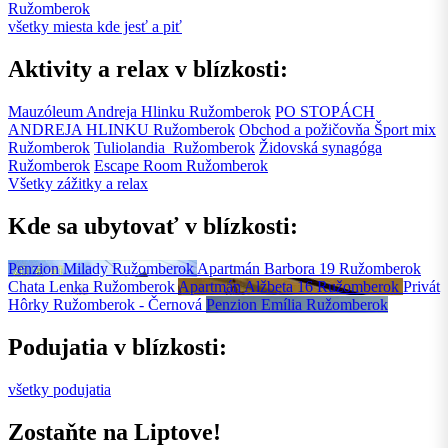
Ružomberok
všetky miesta kde jesť a piť
Aktivity a relax v blízkosti:
Mauzóleum Andreja Hlinku
Ružomberok
PO STOPÁCH
ANDREJA HLINKU
Ružomberok
Obchod a požičovňa Šport mix
Ružomberok
Tuliolandia
Ružomberok
Židovská synagóga
Ružomberok
Escape Room
Ružomberok
Všetky zážitky a relax
Kde sa ubytovať v blízkosti:
Penzion Milady
Ružomberok
Apartmán Barbora 19
Ružomberok
Chata Lenka
Ružomberok
Apartmán Alžbeta 16
Ružomberok
Privát
Hôrky
Ružomberok - Černová
Penzion Emília
Ružomberok
Podujatia v blízkosti:
všetky podujatia
Zostaňte na Liptove!