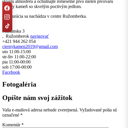
skvelú atmosféru a ochutnajte remeselné pivo nielen pivovaru
Čierny kameň so skvelým poctivým jedlom.
Reštaurácia sa nachádza v centre Ružomberka.
Mariánska 3
,
Ružomberok
navigovať
+421 944 262 054
ciernykamen2019@gmail.com
uto 11:00-15:00
str-štv 11:00-22:00
pia 11:00-00:00
sob 17:00-00:00
Facebook
Fotogaléria
Opíšte nám svoj zážitok
Vaša e-mailová adresa nebude zverejnená.
Vyžadované polia sú
označené
*
Komentár
*