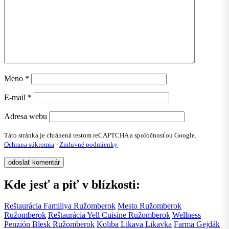
Meno
*
E-mail
*
Adresa webu
Táto stránka je chránená testom reCAPTCHA a spoločnosťou Google.
Ochrana súkromia
-
Zmluvné podmienky
Kde jesť a piť v blízkosti:
Reštaurácia Familiya
Ružomberok
Mesto Ružomberok
Ružomberok
Reštaurácia Yell Cuisine
Ružomberok
Wellness
Penzión Blesk
Ružomberok
Koliba Likava
Likavka
Farma Gejdák