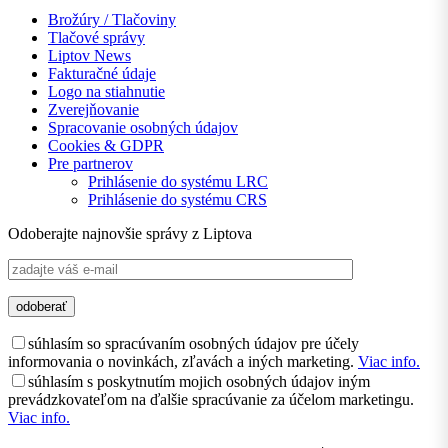
Brožúry / Tlačoviny
Tlačové správy
Liptov News
Fakturačné údaje
Logo na stiahnutie
Zverejňovanie
Spracovanie osobných údajov
Cookies & GDPR
Pre partnerov
Prihlásenie do systému LRC
Prihlásenie do systému CRS
Odoberajte najnovšie správy z Liptova
súhlasím so spracúvaním osobných údajov pre účely
informovania o novinkách, zľavách a iných marketing.
Viac info.
súhlasím s poskytnutím mojich osobných údajov iným
prevádzkovateľom na ďalšie spracúvanie za účelom marketingu.
Viac info.