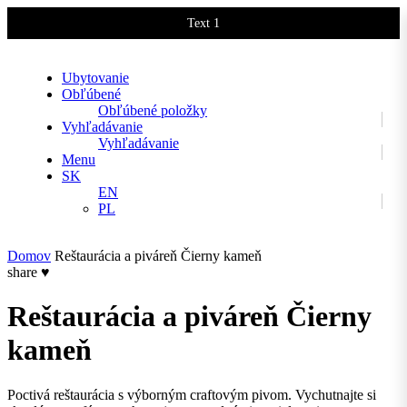
Text 1
Text 2
Ubytovanie
Obľúbené
Obľúbené položky
Vyhľadávanie
Vyhľadávanie
Menu
SK
EN
PL
Domov
Reštaurácia a piváreň Čierny kameň
share
♥
Reštaurácia a piváreň Čierny
kameň
Poctivá reštaurácia s výborným craftovým pivom. Vychutnajte si