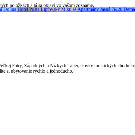
čitých položkách a tá sa objaví vo vašom zozname.
á Dolina
Hotel Pošta
Liptovský Mikuláš
Apartmány Jasná 7&20
Demä
Veľkej Fatry, Západných a Nízkych Tatier, stovky turistických chodníko
dite si ubytovanie rýchlo a jednoducho.