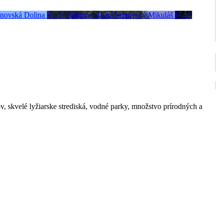
novská Dolina
Hotel Björnson Jasná
Liptovský Mikuláš
Hotel
v, skvelé lyžiarske strediská, vodné parky, množstvo prírodných a