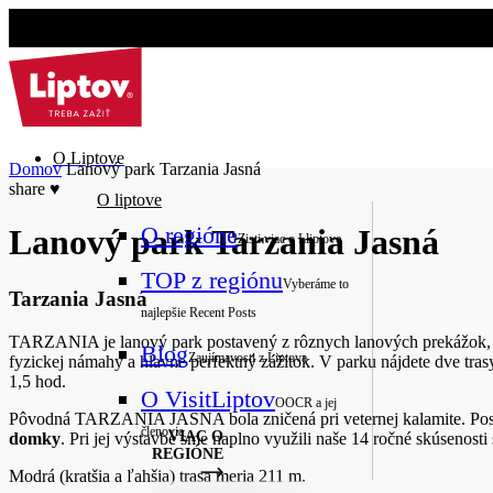
O Liptove
Domov
Lanový park Tarzania Jasná
share
♥
O liptove
O regióne
Lanový park Tarzania Jasná
Zisti viac o Lliptove
TOP z regiónu
Vyberáme to
Tarzania Jasná
najlepšie
Recent Posts
TARZANIA je lanový park postavený z rôznych lanových prekážok, k
Blog
Zaujímavosti z Liptova
fyzickej námahy a hlavne perfektný zážitok. V parku nájdete dve trasy
1,5 hod.
O VisitLiptov
OOCR a jej
Pôvodná TARZANIA JASNA bola zničená pri veternej kalamite. Pos
členovia
VIAC O
domky
. Pri jej výstavbe sme naplno využili naše 14 ročné skúsenosti
REGIÓNE
Modrá (kratšia a ľahšia) trasa meria 211 m.