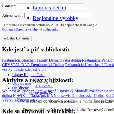
E-mail
*
Liptov s deťmi
Adresa webu
Regionálne výrobky
Táto stránka je chránená testom reCAPTCHA a spoločnosťou Google.
Ochrana súkromia
-
Zmluvné podmienky
Kde jesť a piť v blízkosti:
Reštaurácia Strachan Family
Demänovská dolina
Reštaurácia Penz
CRYSTAL BAR
Demänovská Dolina
Reštaurácia Hotel Jasná
Demä
všetky miesta kde jesť a piť
Liptov Region Card
Aktivity a relax v blízkosti:
Upcoming Events
Ubytovanie
ALL EVENTS
Obľúbené
Wellness – Strachan Family Jasná
Liptovský Mikuláš
Požičovňa a se
Obľúbené položky
dolina
FIS SKI – škola, požičovňa a servis
Demänovská Dolina
Salaš
Všetky zážitky a relax
Váš zoznam obľúbených položiek je mometálne prázdny
Kde sa ubytovať v blízkosti:
Zoznam obľúbených položiek slúži ako "cestovný denník