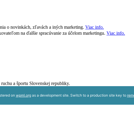
nia o novinkách, zľavách a iných marketing.
Viac info.
kovateľom na ďalšie spracúvanie za účelom marketingu.
Viac info.
 ruchu a športu Slovenskej republiky.
istered on
wpml.org
as a development site. Switch to a production site key to
rem