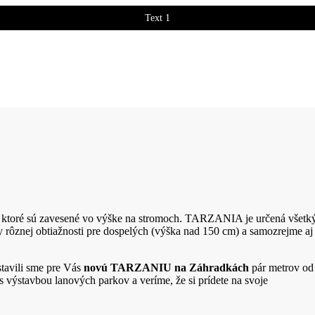
Text 1
Text 2
toré sú zavesené vo výške na stromoch. TARZANIA je určená všetkým 
 rôznej obtiažnosti pre dospelých (výška nad 150 cm) a samozrejme aj t
tavili sme pre Vás
novú TARZANIU na Záhradkách
pár metrov od
 s výstavbou lanových parkov a veríme, že si prídete na svoje