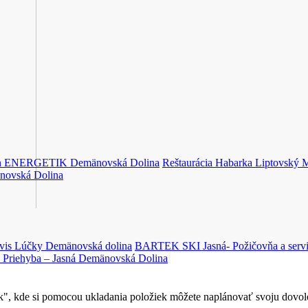
ión ENERGETIK
Demänovská Dolina
Reštaurácia Habarka
Liptovský M
novská Dolina
rvis Lúčky
Demänovská dolina
BARTEK SKI Jasná- Požičovňa a servis
 Priehyba – Jasná
Demänovská Dolina
", kde si pomocou ukladania položiek môžete naplánovať svoju dovole