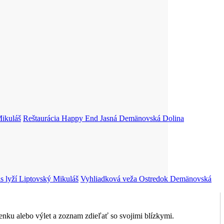
ikuláš
Reštaurácia Happy End Jasná
Demänovská Dolina
 lyží
Liptovský Mikuláš
Vyhliadková veža Ostredok
Demänovská
nku alebo výlet a zoznam zdieľať so svojimi blízkymi.