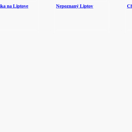
ika na Liptove
Nepoznaný Liptov
Ch