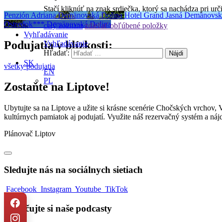
Stačí kliknúť na znak srdiečka, ktorý sa nachádza pri ur
Penzión Adriana
Demänovská Dolina
Hotel Grand Jasná
Demänovsk
Ostredok***
Demänovská Dolina
celý zoznam
zdieľať obľúbené položky
Vyhľadávanie
Podujatia v blízkosti:
Vyhľadávanie
Hľadať:
SK
všetky podujatia
EN
PL
Zostaňte na Liptove!
Ubytujte sa na Liptove a užite si krásne scenérie Chočských vrchov, 
kultúrnych pamiatok aj podujatí. Využite náš rezervačný systém a náj
Plánovač Liptov
Sledujte nás na sociálnych sietiach
Facebook
Instagram
Youtube
TikTok
Vypočujte si naše podcasty