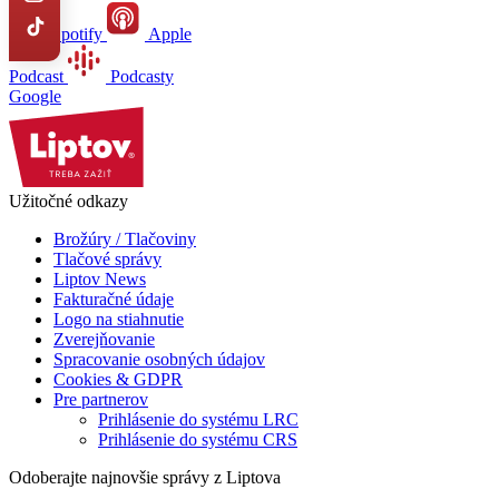
Spotify
Apple
Podcast
Podcasty
Google
Užitočné odkazy
Brožúry / Tlačoviny
Tlačové správy
Liptov News
Fakturačné údaje
Logo na stiahnutie
Zverejňovanie
Spracovanie osobných údajov
Cookies & GDPR
Pre partnerov
Prihlásenie do systému LRC
Prihlásenie do systému CRS
Odoberajte najnovšie správy z Liptova