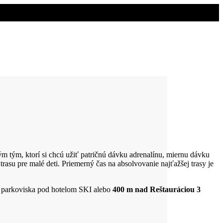
tým, ktorí si chcú užiť patričnú dávku adrenalínu, miernu dávku
rasu pre malé deti. Priemerný čas na absolvovanie najťažšej trasy je
 parkoviska pod hotelom SKI alebo
400 m nad Reštauráciou 3