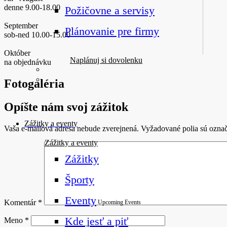
denne 9.00-18.00
Požičovne a servisy
September
Plánovanie pre firmy
sob-ned 10.00-15.00
Október
Naplánuj si dovolenku
na objednávku
Fotogaléria
Opíšte nám svoj zážitok
Zážitky a eventy
Vaša e-mailová adresa nebude zverejnená.
Vyžadované polia sú ozna
Zážitky a eventy
Zážitky
Športy
Eventy
Komentár
*
Upcoming Events
Kde jesť a piť
Meno
*