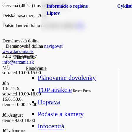
Červená (dlhšia) trasa meria 320 m.
Informácie o regióne
Cyklist
Liptov
Detská trasa meria 76 m.
Ďalšiu lanovú dráhu na Liptove nájdete
TU
.
Demänovská dolina
,
Demänovská dolina
navigovať
www.tarzania.sk
+421 907 585 007
Plánovanie
info@tarzania.sk
Máj
Planovanie
sob-ned 10.00-15.00
Plánovanie dovolenky
Jún
1.6.-15.6.
TOP atrakcie
Recent Posts
sob-ned 10.00-16.00
16.6.-30.6.
Doprava
denne 10.00-17.00
Počasie a kamery
Júl-August
denne 9.00-18.00
Infocentrá
Júl - August