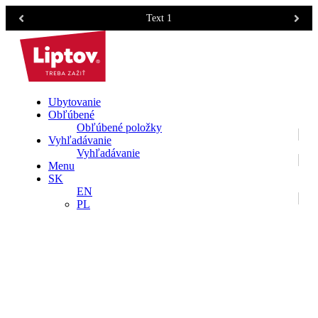
Text 1
Ubytovanie
Obľúbené
Obľúbené položky
Vyhľadávanie
Vyhľadávanie
Menu
SK
EN
PL