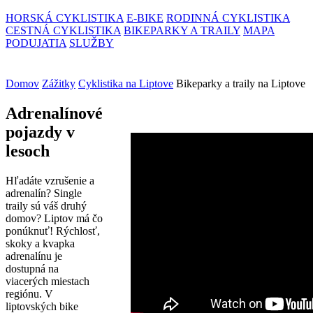
HORSKÁ CYKLISTIKA
E-BIKE
RODINNÁ CYKLISTIKA
CESTNÁ CYKLISTIKA
BIKEPARKY A TRAILY
MAPA
PODUJATIA
SLUŽBY
Domov
Zážitky
Cyklistika na Liptove
Bikeparky a traily na Liptove
Adrenalínové
pojazdy v
lesoch
Hľadáte vzrušenie a
adrenalín? Single
traily sú váš druhý
domov? Liptov má čo
ponúknuť! Rýchlosť,
skoky a kvapka
adrenalínu je
dostupná na
viacerých miestach
regiónu. V
liptovských bike