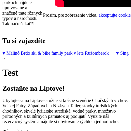
parkoch nájdete
upravované a
značené trate rôznych
Prosím, pre zobrazenie videa,
akceptujte cookie
typov a náročností.
Tak načo čakať?!
Tu si zajazdíte
♥
Malinô Brdo ski & bike family park v lete
Ružomberok
♥
Singl
‹
›
Test
Zostaňte na Liptove!
Ubytujte sa na Liptove a užite si krásne scenérie Chočských vrchov,
Veľkej Fatry, Západných a Nízkych Tatier, stovky turistických
chodníkov, skvelé lyžiarske strediská, vodné parky, množstvo
prírodných a kultúrnych pamiatok aj podujatí. Využite náš
rezervačný systém a nájdite si ubytovanie rýchlo a jednoducho.