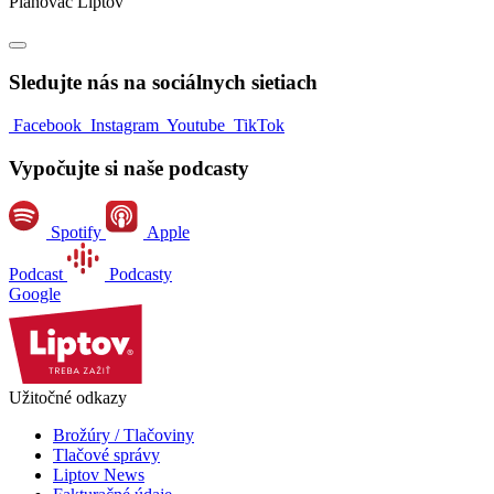
Plánovač Liptov
Sledujte nás na sociálnych sietiach
Facebook
Instagram
Youtube
TikTok
Vypočujte si naše podcasty
Spotify
Apple
Podcast
Podcasty
Google
Užitočné odkazy
Brožúry / Tlačoviny
Tlačové správy
Liptov News