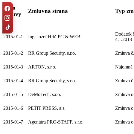
Číslo
Zmluvná strana
Typ zm
zmluvy
Dodatok č
2015-01-1
Ing. Jozef Hriň PC & WEB
4.1.2013
2015-01-2
RR Group Security, s.r.o.
Zmluva č.
2015-01-3
ARTON, s.r.o.
Nájomná 
2015-01-4
RR Group Security, s.r.o.
Zmluva č.
2015-01-5
DeMoTech, s.r.o.
Zmluva o 
2015-01-6
PETIT PRESS, a.s.
Zmluva o 
2015-01-7
Agentúra PRO-STAFF, s.r.o.
Zmluva o 