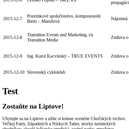
propagáci
Pozemkové spoločenstvo, komposesorát
2015-12-7
Nájomná 
Bielo – Marušová
Transition Events and Marketing, t/a
2015-12-8
Zmluva o 
Transition Media
2015-12-9
Ing. Karol Kacvinský – TRUE EVENTS
Zmluva o 
2015-12-10
Slovenský cykloklub
Zmluva o 
Test
Zostaňte na Liptove!
Ubytujte sa na Liptove a užite si krásne scenérie Chočských vrchov,
Veľkej Fatry, Západných a Nízkych Tatier, stovky turistických
chodníkov, skvelé lyžiarske strediská, vodné parky, množstvo