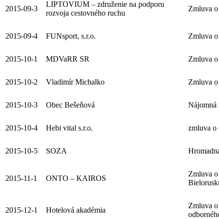
LIPTOVIUM – združenie na podporu
2015-09-3
Zmluva o 
rozvoja cestovného ruchu
2015-09-4
FUNsport, s.r.o.
Zmluva o 
2015-10-1
MDVaRR SR
Zmluva o 
2015-10-2
Vladimír Michalko
Zmluva o 
2015-10-3
Obec Bešeňová
Nájomná 
2015-10-4
Hebi vital s.r.o.
zmluva o 
2015-10-5
SOZA
Hromadná
Zmluva o 
2015-11-1
ONTO – KAIROS
Bielorusk
Zmluva o 
2015-12-1
Hotelová akadémia
odbornéh