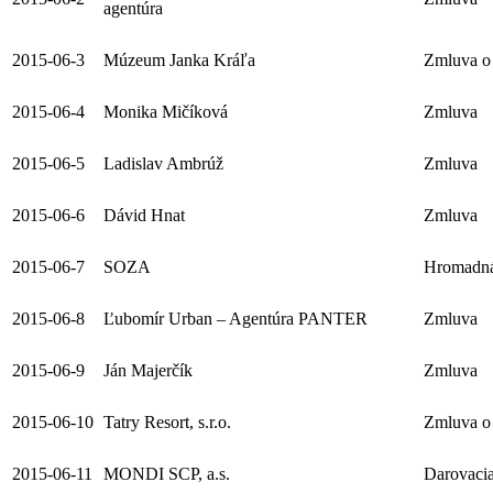
agentúra
2015-06-3
Múzeum Janka Kráľa
Zmluva o 
2015-06-4
Monika Mičíková
Zmluva
2015-06-5
Ladislav Ambrúž
Zmluva
2015-06-6
Dávid Hnat
Zmluva
2015-06-7
SOZA
Hromadná
2015-06-8
Ľubomír Urban – Agentúra PANTER
Zmluva
2015-06-9
Ján Majerčík
Zmluva
2015-06-10
Tatry Resort, s.r.o.
Zmluva o 
2015-06-11
MONDI SCP, a.s.
Darovacia