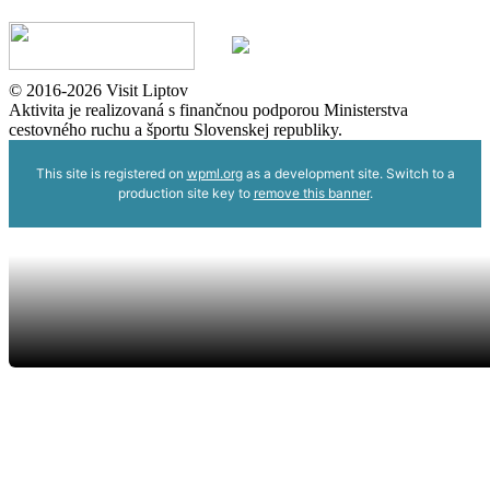
© 2016-2026 Visit Liptov
Aktivita je realizovaná s finančnou podporou Ministerstva
cestovného ruchu a športu Slovenskej republiky.
This site is registered on
wpml.org
as a development site. Switch to a
production site key to
remove this banner
.