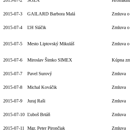
2015-07-2
SOZA
Hromadná
2015-07-3
GAILARD Barbora Malá
Zmluva o 
2015-07-4
ĽH Sláčik
Zmluva o 
2015-07-5
Mesto Liptovský Mikuláš
Zmluva o 
2015-07-6
Miroslav Šimko SIMEX
Kúpna zm
2015-07-7
Pavel Surový
Zmluva
2015-07-8
Michal Kováčik
Zmluva
2015-07-9
Juraj Raši
Zmluva
2015-07-10
Ľuboš Brtáň
Zmluva
2015-07-11
Mgr. Peter Pirončiak
Zmluva