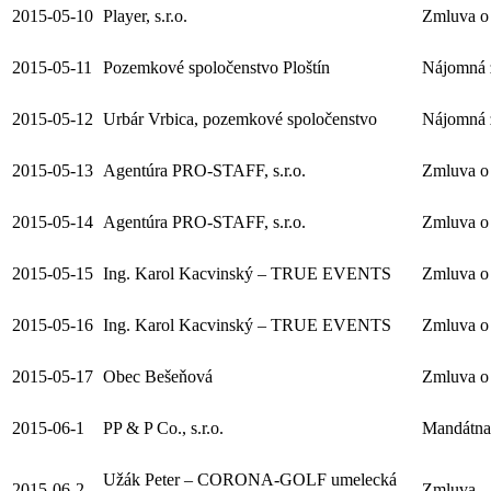
2015-05-10
Player, s.r.o.
Zmluva o
2015-05-11
Pozemkové spoločenstvo Ploštín
Nájomná 
2015-05-12
Urbár Vrbica, pozemkové spoločenstvo
Nájomná 
2015-05-13
Agentúra PRO-STAFF, s.r.o.
Zmluva o 
2015-05-14
Agentúra PRO-STAFF, s.r.o.
Zmluva o 
2015-05-15
Ing. Karol Kacvinský – TRUE EVENTS
Zmluva o 
2015-05-16
Ing. Karol Kacvinský – TRUE EVENTS
Zmluva o 
2015-05-17
Obec Bešeňová
Zmluva o 
2015-06-1
PP & P Co., s.r.o.
Mandátna
Užák Peter – CORONA-GOLF umelecká
2015-06-2
Zmluva